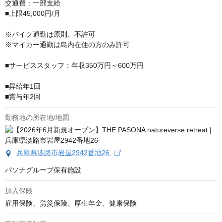
交通費：一部支給

■上限45,000円/月

※バイク通勤は原則、不許可

※マイカー通勤は島内在住の方のみ許可

■サービススタッフ：年収350万円～600万円

■昇給年1回

■賞与年2回
勤務地の所在地/地図
兵庫県淡路市岩屋2942番地26
パソナグループ保有施設
加入保険
雇用保険、労災保険、厚生年金、健康保険