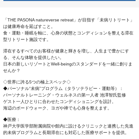
「THE PASONA natureverse retreat」が目指す「未病リトリート」
は健康寿命を延ばすこと。
食・運動・睡眠を軸に、心身の状態とコンディションを整える滞在
型リトリート施設です。
滞在するすべてのお客様が健康と輝きを増し、人生まで豊かにす
る、そんな体験を提供したい。
日本の新しいリゾートとWell-beingのスタンダードを一緒に創りま
せんか？
◇世界に誇る5つの極上スペック◇
◆パーソナル“未病”プログラム（タラソテラピー・運動等）：
パーソナルトレーニング・ウェルネスの第一人者 池澤智氏監修
ゲスト一人ひとりに合わせたコンディショニングを設計。
海辺のボードウォーク、ヨガや禅でも心身を整えます。
◆医療：
神戸大学医学部附属病院や館内に設けるクリニックと連携した先進
的未病プログラムと長期滞在にも対応した医療サポートを提供。