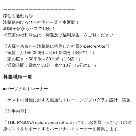
ーーーーーーーーーーーーーーーーー
移住も通勤も◎
淡路島内ひろびろ社宅から楽々車通勤！
JR舞子駅からバスで10分！
※充実の福利厚生は「待遇及び福利厚生」をご覧ください
【夫婦で東京から淡路島に移住した社員のBefore/After】
・家賃：月155,000円→月51,000円（3分の1！）
・家の広さ：50平米→80平米（1.6倍！）
・通勤時間：電車で50分→車で10分（5分の1！）
募集職種一覧
■パーソナルトレーナー
・ゲストの目標に対する最適なトレーニングプログラム設計・実施
【仕事内容】
「THE PASONA natureverse retreat」にて、お客様一人ひとりの健
康づくりをサポートするパーソナルトレーナーを募集します。