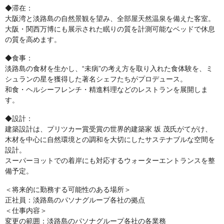
◆滞在：
大阪湾と淡路島の自然景観を望み、全部屋天然温泉を備えた客室。
大阪・関西万博にも展示された眠りの質を計測可能なベッドで休息
の質を高めます。
◆食事：
淡路島の食材を生かし、“未病”の考え方を取り入れた食体験を、ミ
シュランの星を獲得した著名シェフたちがプロデュース。
和食・ヘルシーフレンチ・精進料理などのレストランを展開しま
す。
◆設計：
建築設計は、プリツカー賞受賞の世界的建築家 坂 茂氏がてがけ、
木材を中心に自然環境との調和を大切にしたサステナブルな空間を
設計。
スーパーヨットでの着岸にも対応するウォーターエントランスを整
備予定。
＜将来的に勤務する可能性のある場所＞
正社員：淡路島のパソナグループ各社の拠点
＜仕事内容＞
変更の範囲：淡路島のパソナグループ各社の各業務