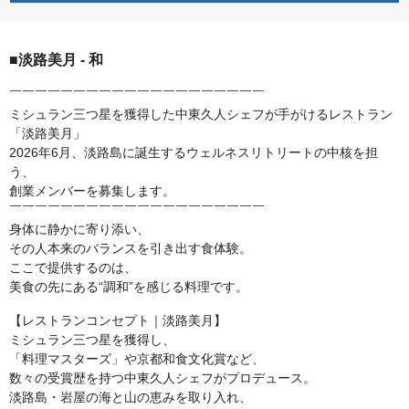
■淡路美月 - 和
￣￣￣￣￣￣￣￣￣￣￣￣￣￣￣￣￣￣￣￣
ミシュラン三つ星を獲得した中東久人シェフが手がけるレストラン
「淡路美月」
2026年6月、淡路島に誕生するウェルネスリトリートの中核を担
う、
創業メンバーを募集します。
￣￣￣￣￣￣￣￣￣￣￣￣￣￣￣￣￣￣￣￣
身体に静かに寄り添い、
その人本来のバランスを引き出す食体験。
ここで提供するのは、
美食の先にある“調和”を感じる料理です。
【レストランコンセプト｜淡路美月】
ミシュラン三つ星を獲得し、
「料理マスターズ」や京都和食文化賞など、
数々の受賞歴を持つ中東久人シェフがプロデュース。
淡路島・岩屋の海と山の恵みを取り入れ、