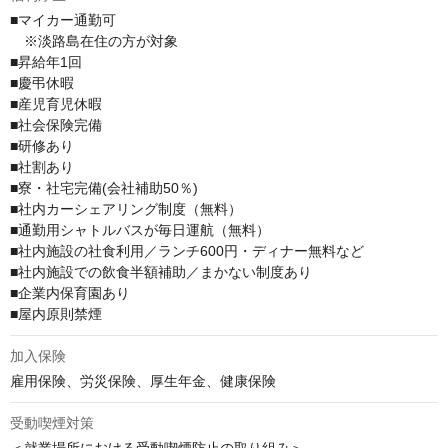
■マイカー通勤可

　※淡路島在住の方が対象

■昇給年1回

■慶弔休暇

■産児育児休暇

■社会保険完備

■研修あり

■社割あり

■寮・社宅完備(会社補助50％)

■社内カーシェアリング制度（無料）

■通勤用シャトルバスが毎日運航（無料）

■社内施設の社食利用／ランチ600円・ディナー無料など

■社内施設での飲食半額補助／まかない制度あり

■企業内保育園あり

■屋内原則禁煙
加入保険
雇用保険、労災保険、厚生年金、健康保険
受動喫煙対策