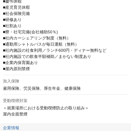
■慶弔休暇

■産児育児休暇

■社会保険完備

■研修あり

■社割あり

■寮・社宅完備(会社補助50％)

■社内カーシェアリング制度（無料）

■通勤用シャトルバスが毎日運航（無料）

■社内施設の社食利用／ランチ600円・ディナー無料など

■社内施設での飲食半額補助／まかない制度あり

■企業内保育園あり

■屋内原則禁煙
加入保険
雇用保険、労災保険、厚生年金、健康保険
受動喫煙対策
＜就業場所における受動喫煙防止の取り組み＞

屋内全面禁煙
企業情報