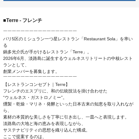
■Terre - フレンチ
￣￣￣￣￣￣￣￣￣￣￣￣￣￣￣￣￣
パリ5区のミシュラン一つ星レストラン「Restaurant Sola」を率い
る
鍋多光介氏が手がけるレストラン「Terre」。
2026年6月、淡路島に誕生するウェルネスリトリートの中核レスト
ランとして、
創業メンバーを募集します。
￣￣￣￣￣￣￣￣￣￣￣￣￣￣￣￣￣
【レストランコンセプト｜Terre】
フレンチのエスプリに、和の伝統技法を掛け合わせた
“ウェルネス・ガストロノミー”。
燻製・乾燥・マリネ・発酵といった日本古来の知恵を取り入れなが
ら、
素材の本質的な美しさを丁寧に引き出し、一皿へと表現します。
淡路島の大地と海の恵みを表現しながら、
サステナビリティの思想を織り込んだ構成。
ここで提案するのは、