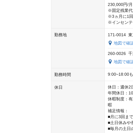
230,000円/月

※固定残業代1
※3ヵ月に1
※インセンテ
勤務地
171-001
地図で確
260-002
地図で確
9:00~18:00
勤務時間
休日：週休2
休日
年間休日：10
休暇制度：有
暇

補足情報：

■月に3回ま
■土日休みや
■毎月の土日