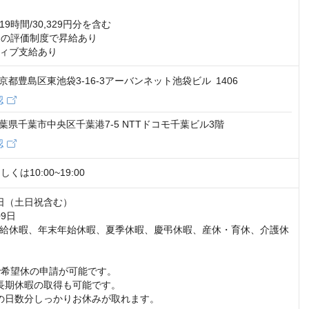
9時間/30,329円分を含む

回の評価制度で昇給あり

ィブ支給あり
4 東京都豊島区東池袋3-16-3アーバンネット池袋ビル 1406
認
6 千葉県千葉市中央区千葉港7-5 NTTドコモ千葉ビル3階
認
もしくは10:00~19:00
日（土日祝含む）

9日

給休暇、年末年始休暇、夏季休暇、慶弔休暇、産休・育休、介護休
で希望休の申請が可能です。 

長期休暇の取得も可能です。 

の日数分しっかりお休みが取れます。