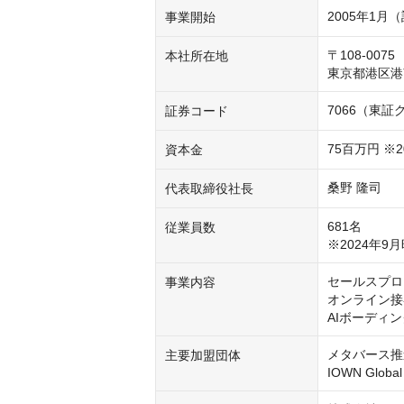
2005年1月（
事業開始
〒108-0075

本社所在地
東京都港区港南
7066（東
証券コード
75百万円 ※
資本金
桑野 隆司
代表取締役社長
681名

従業員数
※2024年
セールスプロ
事業内容
オンライン接
AIボーディ
メタバース推
主要加盟団体
IOWN Global