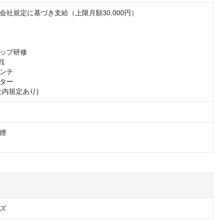
会社規定に基づき支給（上限月額30,000円）

ップ研修



ンチ

ター

社内規定あり)
煙

ズ