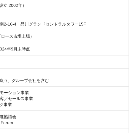
設立 2002年）
2-16-4　品川グランドセントラルタワー15F
証グロース市場上場）
2024年9月末時点
9月時点、グループ会社を含む
モーション事業

客／セールス事業

ング事業
進協議会

 Forum