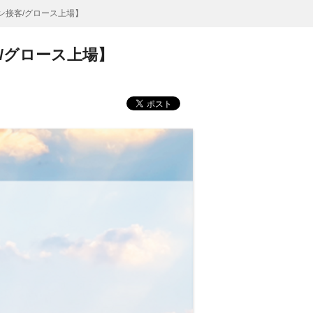
ン接客/グロース上場】
/グロース上場】