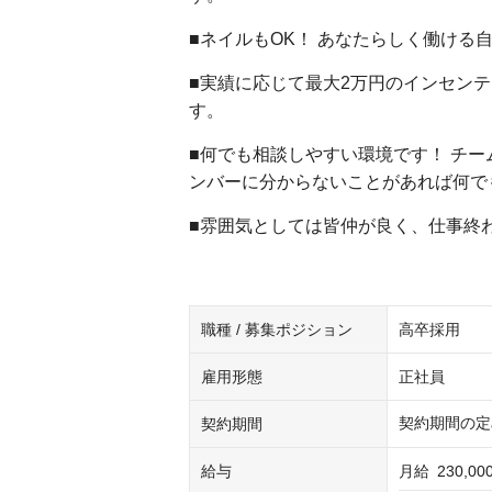
■ネイルもOK！ あなたらしく働ける
■実績に応じて最大2万円のインセン
す。
■何でも相談しやすい環境です！ チ
ンバーに分からないことがあれば何で
■雰囲気としては皆仲が良く、仕事終
職種 / 募集ポジション
高卒採用
雇用形態
正社員
契約期間の定
契約期間
給与
月給
230,0