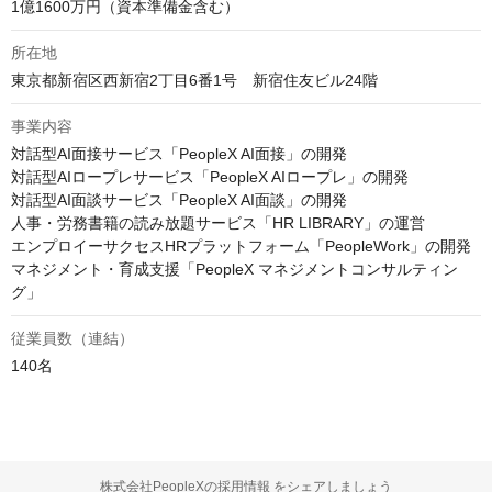
1億1600万円（資本準備金含む）
所在地
東京都新宿区西新宿2丁目6番1号　新宿住友ビル24階
事業内容
対話型AI面接サービス「PeopleX AI面接」の開発

対話型AIロープレサービス「PeopleX AIロープレ」の開発

対話型AI面談サービス「PeopleX AI面談」の開発

人事・労務書籍の読み放題サービス「HR LIBRARY」の運営

エンプロイーサクセスHRプラットフォーム「PeopleWork」の開発

マネジメント・育成支援「PeopleX マネジメントコンサルティン
グ」
従業員数（連結）
140名
株式会社PeopleXの採用情報 をシェアしましょう