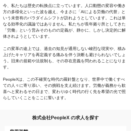
今、私たちは歴史の転換点に立っています。人口動態の変容や働き
方の多様化といった波を越え、今まさに「AIによる労働の代替」と
いう未曾有のパラダイムシフトが訪れようとしています。これは単
なる効率化の議論ではありません。私たちが長年拠り所としてきた
「労働」という営みそのものの定義が、静かに、しかし決定的に解
体されようとしています。
この変革の途上では、過去の知見が通用しない峻烈な現実や、積み
上げたキャリアを再定義する痛みを伴う決断も避けられないでしょ
う。旧来の規範や法規制も、その存在意義を問われることになりま
す。
PeopleXは、この不確実な時代の羅針盤となり、世界中で働くすべ
ての人々に寄り添い、その挑戦を支え続けます。労働が義務から歓
喜へと変わるその日まで、変わりゆく時代の行く先を希望の光で照
らしていくことをここに誓います。
株式会社PeopleX の求人を探す