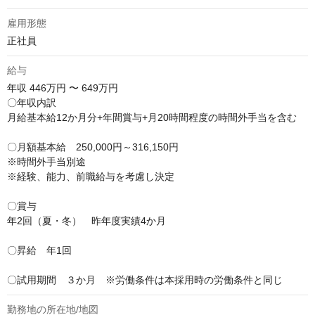
雇用形態
正社員
給与
年収
446万円 〜 649万円
〇年収内訳

月給基本給12か月分+年間賞与+月20時間程度の時間外手当を含む

〇月額基本給　250,000円～316,150円　

※時間外手当別途

※経験、能力、前職給与を考慮し決定

〇賞与

年2回（夏・冬）　昨年度実績4か月

〇昇給　年1回

〇試用期間　３か月　※労働条件は本採用時の労働条件と同じ
勤務地の所在地/地図