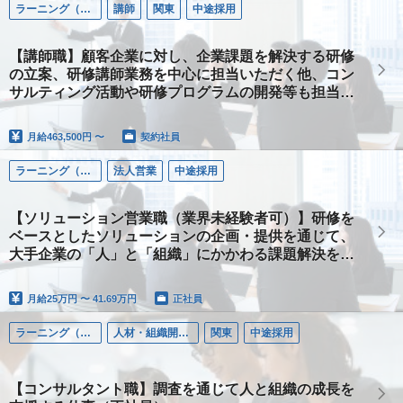
ラーニング（人材開発・教育研修）
講師
関東
中途採用
【講師職】顧客企業に対し、企業課題を解決する研修
の立案、研修講師業務を中心に担当いただく他、コン
サルティング活動や研修プログラムの開発等も担当い
ただきます。
月給
463,500円 〜
契約社員
ラーニング（人材開発・教育研修）
法人営業
中途採用
【ソリューション営業職（業界未経験者可）】研修を
ベースとしたソリューションの企画・提供を通じて、
大手企業の「人」と「組織」にかかわる課題解決をご
支援するお仕事です
月給
25万円 〜 41.69万円
正社員
ラーニング（人材開発・教育研修）
人材・組織開発コンサル
関東
中途採用
【コンサルタント職】調査を通じて人と組織の成長を