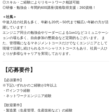
◎スキル・ご経験によりリモートワーク相談可能
◎研修・勉強会：年間約600講座/資格取得支援：260資格！
＜社風＞
中途入社の社員も多く、年齢も20代～50代まで幅広い年齢の方が活
躍しています！
エンジニア同士の勉強会やリーダーによる1on1などコミュニケーシ
ョンの場も多く、自由参加の懇親会など定期的もございます。 ま
た、管理職になるマネジメントコースだけでなくエンジニアとして
現場で活躍し続けられるスペシャリストコースもあり、社員一人ひ
とりが多様なキャリアを実現しております。
【応募要件】
【必須要件】
※下記いずれかのご経験が2年以上
・ITインフラ経験
・ネットワークエンジニア経験
【歓迎要件】
・製造業（生産管理、生産技術など）の経験