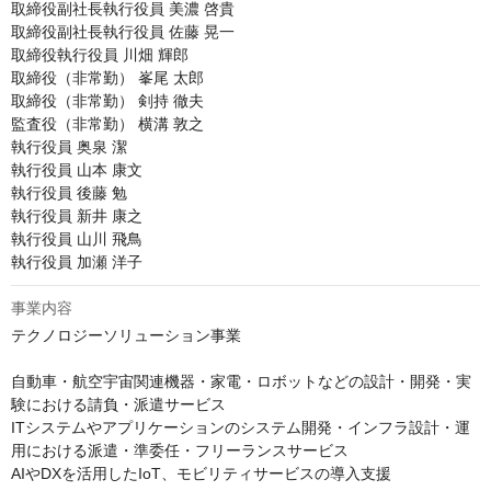
取締役副社長執行役員 美濃 啓貴

取締役副社長執行役員 佐藤 晃一

取締役執行役員 川畑 輝郎

取締役（非常勤） 峯尾 太郎

取締役（非常勤） 剣持 徹夫

監査役（非常勤） 横溝 敦之

執行役員 奥泉 潔

執行役員 山本 康文

執行役員 後藤 勉

執行役員 新井 康之

執行役員 山川 飛鳥

執行役員 加瀬 洋子
事業内容
テクノロジーソリューション事業

自動車・航空宇宙関連機器・家電・ロボットなどの設計・開発・実
験における請負・派遣サービス

ITシステムやアプリケーションのシステム開発・インフラ設計・運
用における派遣・準委任・フリーランスサービス

AIやDXを活用したIoT、モビリティサービスの導入支援 