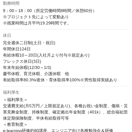
勤務時間
9：00～18：00（所定労働時間8時間／休憩60分） 

※プロジェクト先によって変動あり

※残業時間は月平均19.29時間です。
休日
完全週休二日制(土日・祝日)

年間休日124日

有給休暇10～20日(入社月より付与※規定あり)

フレックス休日(3日)

年末年始休暇(12/30～1/3)

慶弔休暇、育児休暇、介護休暇　他

有給取得率80.3%/産休・育休取得率100%※男性取得実績あり
福利厚生
＜福利厚生＞

交通費支給(月5万円／上限規定あり)、各種お祝い金制度、傷病・災
害見舞金制度、持株制度、確定拠出年金制度（401k）、総合福祉団
体定期保険制度、半休有給取得可等

＜教育制度＞

e-learning研修約80講座、エンジニア向け各種勉強会＆研修