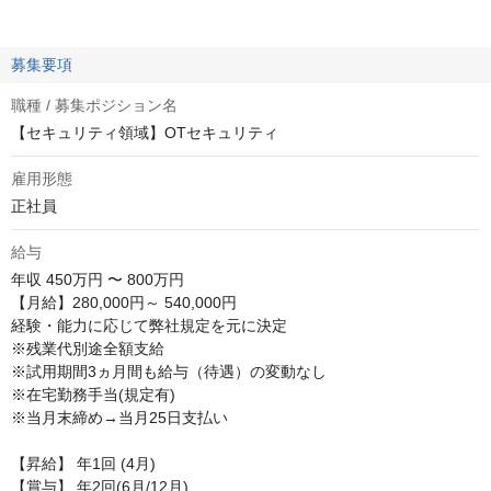
募集要項
職種 / 募集ポジション名
【セキュリティ領域】OTセキュリティ
雇用形態
正社員
給与
年収
450万円 〜 800万円
【月給】280,000円～ 540,000円

経験・能力に応じて弊社規定を元に決定 

※残業代別途全額支給 

※試用期間3ヵ月間も給与（待遇）の変動なし

※在宅勤務手当(規定有)

※当月末締め→当月25日支払い

【昇給】 年1回 (4月)

【賞与】 年2回(6月/12月)