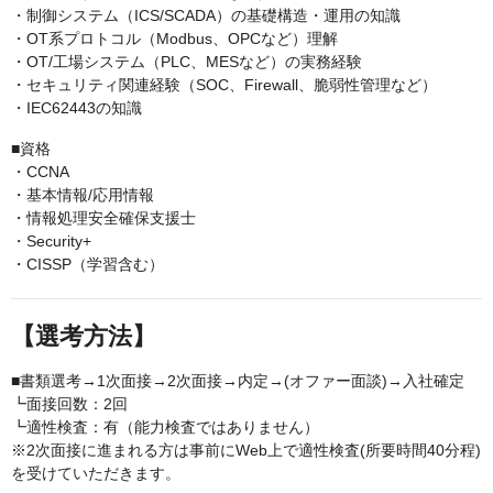
・制御システム（ICS/SCADA）の基礎構造・運用の知識
・OT系プロトコル（Modbus、OPCなど）理解
・OT/工場システム（PLC、MESなど）の実務経験
・セキュリティ関連経験（SOC、Firewall、脆弱性管理など）
・IEC62443の知識
■資格
・CCNA
・基本情報/応用情報
・情報処理安全確保支援士
・Security+
・CISSP（学習含む）
【選考方法】
■書類選考→1次面接→2次面接→内定→(オファー面談)→入社確定
┗面接回数：2回
┗適性検査：有（能力検査ではありません）
※2次面接に進まれる方は事前にWeb上で適性検査(所要時間40分程)
を受けていただきます。