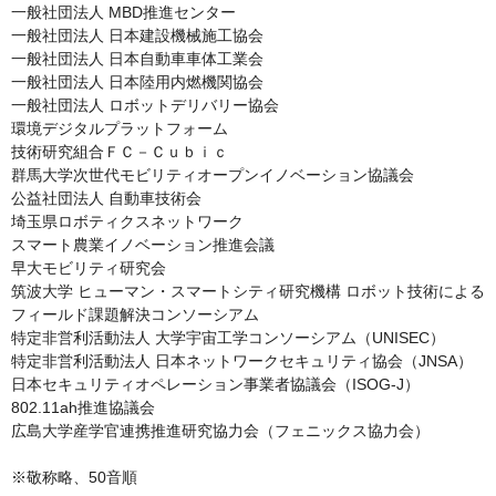
一般社団法人 MBD推進センター

一般社団法人 日本建設機械施工協会

一般社団法人 日本自動車車体工業会

一般社団法人 日本陸用内燃機関協会

一般社団法人 ロボットデリバリー協会

環境デジタルプラットフォーム

技術研究組合ＦＣ－Ｃｕｂｉｃ

群馬大学次世代モビリティオープンイノベーション協議会

公益社団法人 自動車技術会

埼玉県ロボティクスネットワーク

スマート農業イノベーション推進会議

早大モビリティ研究会

筑波大学 ヒューマン・スマートシティ研究機構 ロボット技術による
フィールド課題解決コンソーシアム

特定非営利活動法人 大学宇宙工学コンソーシアム（UNISEC）

特定非営利活動法人 日本ネットワークセキュリティ協会（JNSA）

日本セキュリティオペレーション事業者協議会（ISOG-J）

802.11ah推進協議会

広島大学産学官連携推進研究協力会（フェニックス協力会）

※敬称略、50音順