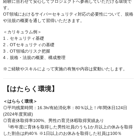
経験に合わせて安心してプロジェクトへ参画していただける環境で
す。
OT領域におけるサイバーセキュリティ対応の必要性について、規格
や法規の概要を通して習得いただきます。
＜カリキュラム例＞
1．セキュリティ基礎
2．OTセキュリティの基礎
3．OT領域のリスク把握
4．規格・法規の概要、構成整理
※ご経験やスキルによって実施の有無や内容は変動いたします。
【はたらく環境】
＜はららく環境＞
◎平均残業時間：16.3h/有給消化率：80％以上！/年間休日124日
(2024年度実績)
◎育産休取得率100%、男性の育児休暇取得実績あり
└昨年度に育休を取得した男性社員のうち1か月以上の休みを取得
した割合は約40％ ※1日以上のお休みを取得した社員は100％