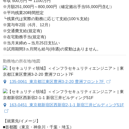
年収
500万円 〜 1100万円
※月額251,000円～800,000円（確定拠出手当55,000円含む）

※平均残業20時間想定

┗残業代は実際の勤務に応じて支給(100％支給)

※賞与年2回（6月、12月）

※交通費支給(規定有)

※在宅勤務手当(規定有)

※当月末締め→当月25日支払い

※試用期間3ヵ月間も給与(待遇)の変動はありません。
勤務地の所在地/地図
135-0061 東京都江東区豊洲3-2-20 豊洲フロント7F
163-0451 東京都新宿区西新宿2-1-1 新宿三井ビルディング51F
【就業先/イメージ】

■首都圏（東京・神奈川・千葉・埼玉）
