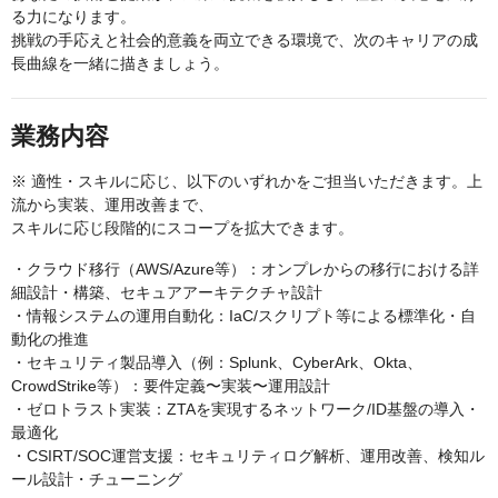
る力になります。
挑戦の手応えと社会的意義を両立できる環境で、次のキャリアの成
長曲線を一緒に描きましょう。
業務内容
※ 適性・スキルに応じ、以下のいずれかをご担当いただきます。上
流から実装、運用改善まで、
スキルに応じ段階的にスコープを拡大できます。
・クラウド移行（AWS/Azure等）：オンプレからの移行における詳
細設計・構築、セキュアアーキテクチャ設計
・情報システムの運用自動化：IaC/スクリプト等による標準化・自
動化の推進
・セキュリティ製品導入（例：Splunk、CyberArk、Okta、
CrowdStrike等）：要件定義〜実装〜運用設計
・ゼロトラスト実装：ZTAを実現するネットワーク/ID基盤の導入・
最適化
・CSIRT/SOC運営支援：セキュリティログ解析、運用改善、検知ル
ール設計・チューニング