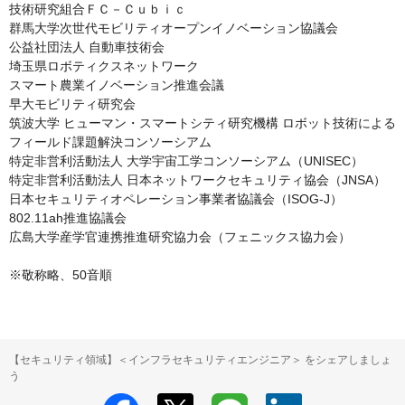
技術研究組合ＦＣ－Ｃｕｂｉｃ

群馬大学次世代モビリティオープンイノベーション協議会

公益社団法人 自動車技術会

埼玉県ロボティクスネットワーク

スマート農業イノベーション推進会議

早大モビリティ研究会

筑波大学 ヒューマン・スマートシティ研究機構 ロボット技術による
フィールド課題解決コンソーシアム

特定非営利活動法人 大学宇宙工学コンソーシアム（UNISEC）

特定非営利活動法人 日本ネットワークセキュリティ協会（JNSA）

日本セキュリティオペレーション事業者協議会（ISOG-J）

802.11ah推進協議会

広島大学産学官連携推進研究協力会（フェニックス協力会）

※敬称略、50音順
【セキュリティ領域】＜インフラセキュリティエンジニア＞ をシェアしましょ
う