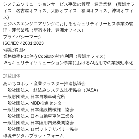
システムソリューションサービス事業の管理・運営業務　(豊洲オフ
ィス、名古屋オフィス、大阪オフィス、福岡オフィス、沖縄オフィ
ス)

ビジネスエンジニアリングにおけるセキュリティサービス事業の管
理・運営業務（新宿本社、豊洲オフィス）

プライバシーマーク

ISO/IEC 42001:2023

<認証範囲>

業務効率化に伴うCopilotの社内利用（豊洲オフィス）

※セキュリティソリューション事業におけるAI活用での業務効率化
加盟団体
あいちロボット産業クラスター推進協議会

一般社団法人　組込みシステム技術協会（JASA）

一般財団法人 日本自動車研究所

一般社団法人 MBD推進センター

一般社団法人 日本建設機械施工協会

一般社団法人 日本自動車車体工業会

一般社団法人 日本陸用内燃機関協会

一般社団法人 ロボットデリバリー協会

環境デジタルプラットフォーム
