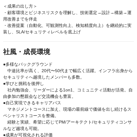
＜成果の出し方＞
・顧客環境とビジネスリスクを理解し、技術選定→設計→構築→運
用改善までを伴走
・改善提案（自動化、可観測性向上、検知精度向上）を継続的に実
装し、SLA/セキュリティレベルを底上げ
社風・成長環境
●多様なバックグラウンド
中途比率が高く、20代〜50代まで幅広く活躍。インフラ出身から
セキュリティへ越境したメンバーも多数。
●学びと挑戦を後押し
社内勉強会、リーダーによる1on1、コミュニティ活動が活発。自
由参加の懇親会など交流機会も豊富。
●自己実現できるキャリアパス
マネジメントコースに加え、現場の最前線で価値を出し続けるス
ペシャリストコースを整備。
経験と実績、希望に応じてPM/アーキテクト/セキュリティコンサ
ルなど越境も可能。
●成果が可視化される評価