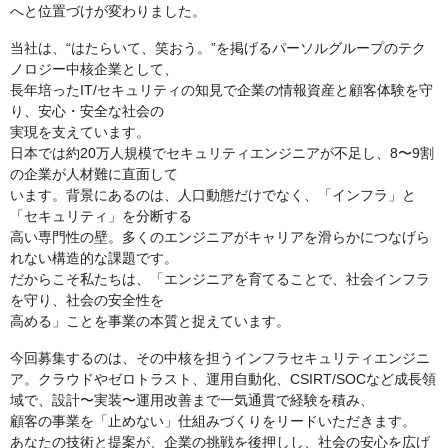
へと位置づけが変わりました。
当社は、“はたらいて、笑おう。”を掲げるパーソルグループのテク
ノロジー中核企業として、
長年培ったIT/セキュリティの知見で企業の情報資産と顧客体験を守
り、安心・安全な社会の
実現を支えています。
日本では約20万人規模でセキュリティエンジニアが不足し、8〜9割
の企業が人材難に直面して
います。背景にあるのは、人口動態だけでなく、「インフラ」と
「セキュリティ」を分断する
高い専門性の壁。多くのエンジニアがキャリアを滑らかにつなげら
れない構造的な課題です。
だからこそ私たちは、「エンジニアを育てることで、社会インフラ
を守り、社会の安全性を
高める」ことを事業の本質と捉えています。
今回募集するのは、その中核を担うインフラセキュリティエンジニ
ア。クラウドやゼロトラスト、運用自動化、CSIRT/SOCなど成長領
域で、設計〜実装〜運用改善まで一気通貫で経験を積み、
顧客の事業を「止めない」仕組みづくりをリードいただきます。
あなたの技術と提案が、企業の挑戦を後押しし、社会の安心を広げ