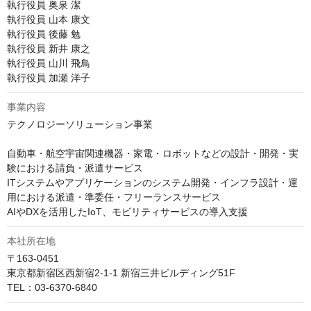
執行役員 奥泉 潔

執行役員 山本 康文

執行役員 後藤 勉

執行役員 新井 康之

執行役員 山川 飛鳥

執行役員 加瀬 洋子
事業内容
テクノロジーソリューション事業

自動車・航空宇宙関連機器・家電・ロボットなどの設計・開発・実
験における請負・派遣サービス

ITシステムやアプリケーションのシステム開発・インフラ設計・運
用における派遣・準委任・フリーランスサービス

AIやDXを活用したIoT、モビリティサービスの導入支援 
本社所在地
〒163-0451

東京都新宿区西新宿2-1-1 新宿三井ビルディング51F 

TEL：03-6370-6840