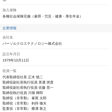
加入保険
各種社会保険完備（雇用・労災・健康・厚生年金）
企業情報
会社名
パーソルクロステクノロジー株式会社
設立年月日
1979年10月11日
役員一覧
代表取締役社長 正木 慎二

取締役副社長執行役員 美濃 啓貴

取締役副社長執行役員 佐藤 晃一

取締役執行役員 川畑 輝郎

取締役（非常勤） 峯尾 太郎

取締役（非常勤） 剣持 徹夫

監査役（非常勤） 横溝 敦之
