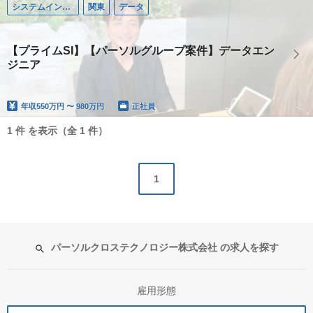
システムインテグレーション
関東
データ
【プライムSI】【パーソルグループ案件】データエン
ジニア
年収
550万円 〜 980万円
正社員
1 件 を表示（全 1 件）
1
パーソルクロステクノロジー株式会社 の求人を探す
雇用形態