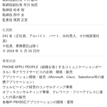
取締役副社長 市川 知宏

取締役 松本 智

取締役 田中 全

監査役 尾西 正至
社員数
241 名（正社員、アルバイト、パート、出向受入、その他派遣社
員）

※役員、業務委託は除く

※ 2024 年 ５ 月 15 日付
事業内容
PHONE APPLI PEOPLE（組織を強くするコミュニケーションポー
タル）等クラウドサービスの企画・開発・販売

アプリケーション開発・販売（Microsoft、Cisco、Salesforce等の連
携アプリケーション）

ウェルビーイング経営のコンサルティング事業

オフィスコンサルティング事業、テレワーク・フリーアドレスに適
した什器の販売

各種IP-PBX対応アプリケーションの開発・運用