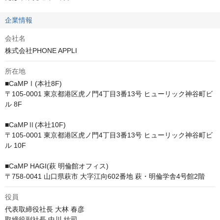
企業情報
会社名
株式会社PHONE APPLI
所在地
■CaMPⅠ(本社8F)

〒105-0001 東京都港区虎ノ門4丁目3番13号 ヒューリック神谷町ビ
ル 8F

■CaMPⅡ(本社10F)

〒105-0001 東京都港区虎ノ門4丁目3番13号 ヒューリック神谷町ビ
ル 10F

■CaMP HAGI(萩 明倫館オフィス)

〒758-0041 山口県萩市 大字江向602番地 萩・明倫学舎4号館2階
役員
代表取締役社長 大林 春彦

取締役副社長 中川 紘司
