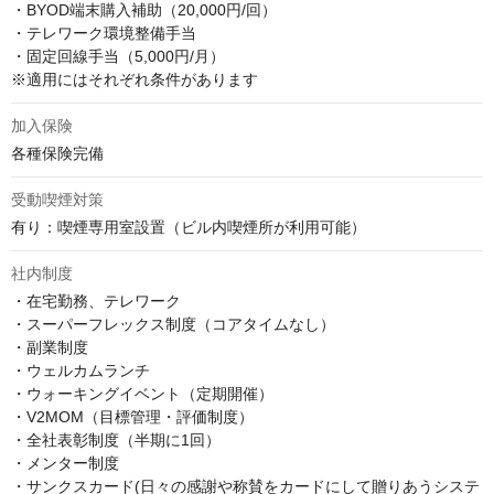
・BYOD端末購入補助（20,000円/回）

・テレワーク環境整備手当

・固定回線手当（5,000円/月）

※適用にはそれぞれ条件があります
加入保険
各種保険完備
受動喫煙対策
有り：喫煙専用室設置（ビル内喫煙所が利用可能）
社内制度
・在宅勤務、テレワーク

・スーパーフレックス制度（コアタイムなし）

・副業制度

・ウェルカムランチ

・ウォーキングイベント（定期開催）

・V2MOM（目標管理・評価制度）

・全社表彰制度（半期に1回）

・メンター制度

・サンクスカード(日々の感謝や称賛をカードにして贈りあうシステ