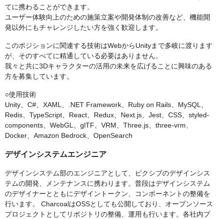
てに携わることができます。
ユーザー体験向上のための施策立案や開発体制の改善など、機能開
発以外にもチャレンジしたい方を強く歓迎します。
このポジションに関連する技術はWebからUnityまで多岐に渡ります
が、そのすべてに精通している必要はありません。
我々と共に3Dキャラクターの活用の未来を広げることに興味のある
方を募集しています。
○使用技術
Unity、C#、XAML、.NET Framework、Ruby on Rails、MySQL、
Redis、TypeScript、React、Redux、Next.js、Jest、CSS、styled-
components、WebGL、glTF、VRM、Three.js、three-vrm、
Docker、Amazon Bedrock、OpenSearch
デザインシステムエンジニア
デザインシステム部のエンジニアとして、ピクシブのデザインシス
テムの開発、メンテナンスに携わります。普段はデザインシステム
のデザイナーとともにデザイントークン、コンポーネントの整備を
行います。 CharcoalはOSSとしても公開しており、オープンソース
プロジェクトとしてリポジトリの整備、運用も行います。各社内プ