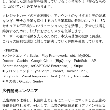
し、安定した決済基盤を提供していけるよう体制をより盤石なもの
にし続けていく必要があります。
クレジットカードの不正利用や、アカウントのなりすまし等の脅威
を防ぎ、安全な決済を提供するのも決済基盤の役割の1つです。3D
セキュアや不正検知のソリューションなどを活用し、安全な決済を
維持するために、決済におけるリスクを低減します。
ユーザーの創作活動を支えるために、本決済基盤の役割に共感し、
これらの困難な課題に対して解決していく仲間を募集しています。
○使用技術
■ バックエンド：Scala、Play Framework、sbt、MySQL、
Docker、Casbin、Google Cloud（BigQuery、Pub/Sub、IAP、
Secret Manager、reCAPTCHA Enterprise）、Stripe
■ フロントエンド：TypeScript、Preact、Tailwind CSS、
Storybook、Visual Regression Test（VRT）、Renovate
■ その他：GitLab、Sentry
広告開発エンジニア
広告効果を改善し、収益向上とともにユーザーにマッチした広告の
提供を目指します。例として、広告の体験最適化（デザイン検証な