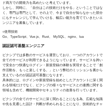
ド両方での開発力を高めたいと考えています。
しかし、同時に、「自分はこの技術だけをやる」ということではな
く、専門は専門として、その上で、今まで自分が知らなかった部分
にもチャレンジして学んでいける、幅広い能力を育てていきたいエ
ンジニアを募集しています。
○使用技術
Go、TypeScript、Vue.js、Rust、 MySQL、nginx、lua
認証認可基盤エンジニア
ピクシブでは多数のサービスを運営しており、一つのアカウントで
全てのサービスが利用できるようになっています。サービスを跨い
で安全かつ快適なログイン・新規登録の体験を実現することで「創
作活動を、もっと楽しくする。」という弊社のミッションを裏から
支えているのが認証認可基盤になります。
具体的には、ログインや新規登録を始めとしたアカウントに深く関
わる領域だけでなく、ピクシブの様々なサービスとの連携に関する
領域も含めて、機能開発やセキュリティの改善を行っています。
ピクシブの全てのサービスに深く関わることになる為、広範な知識
や先を見通した設計・判断が求められることになり、技術的なチャ