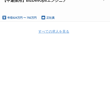
【中途採用】BizDevOpsエンジニア
年収
624万円 〜 792万円
正社員
すべての求人を見る