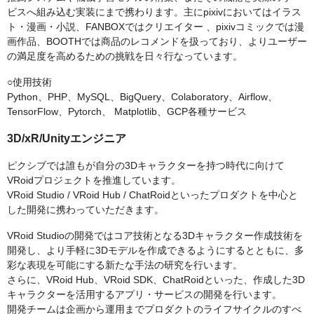
ビスへ組み込む実装にまで携わります。主にpixivにおいてはイラス
ト・漫画・小説、FANBOXではクリエイター 、pixivコミックでは漫
画作品、BOOTHでは商品のレコメンドを扱っており、よりユーザー
の満足度を高めるための挑戦を日々行なっています。
○使用技術
Python、PHP、MySQL、BigQuery、Colaboratory、Airflow、
TensorFlow、Pytorch、 Matplotlib、GCP各種サービス
3D/xR/Unityエンジニア
ピクシブでは誰もが自分の3Dキャラクターを持つ時代に向けて
VRoidプロジェクトを推進しています。
VRoid Studio / VRoid Hub / ChatRoidといったプロダクトを中心と
した開発に携わっていただきます。
VRoid Studioの開発ではコア技術となる3Dキャラクター作成技術を
開発し、より手軽に3Dモデルを作成できるようにするとともに、多
彩な表現を可能にする新たな手法の研究を行います。
さらに、VRoid Hub、VRoid SDK、ChatRoidといった、作成した3D
キャラクターを活用するアプリ・サービスの開発を行います。
開発チームは企画から運用までプロダクトのライフサイクルのすべ