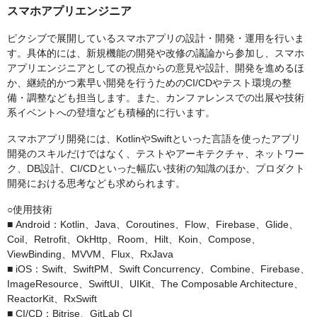
スマホアプリエンジニア
ピクシブで展開しているスマホアプリの設計・開発・運用を行いま
す。具体的には、新規機能の開発や改修の議論から参加し、スマホ
アプリエンジニアとしての視点からの意見や設計、開発を進めるほ
か、継続的かつ素早い開発を行うためのCI/CDやテスト環境の整
備・調整なども担当します。また、カンファレンスでの出展や技術
系イベントへの登壇なども積極的に行います。
スマホアプリ開発には、KotlinやSwiftといった言語を使ったアプリ
開発のスキルだけではなく、テストやアーキテクチャ、ネットワー
ク、DB設計、CI/CDといった幅広い技術の知識のほか、プロダクト
開発における思考なども求められます。
○使用技術
■ Android：Kotlin、Java、Coroutines、Flow、Firebase、Glide、
Coil、Retrofit、OkHttp、Room、Hilt、Koin、Compose、
ViewBinding、MVVM、Flux、RxJava
■ iOS：Swift、SwiftPM、Swift Concurrency、Combine、Firebase、
ImageResource、SwiftUI、UIKit、The Composable Architecture、
ReactorKit、RxSwift
■ CI/CD：Bitrise、GitLab CI