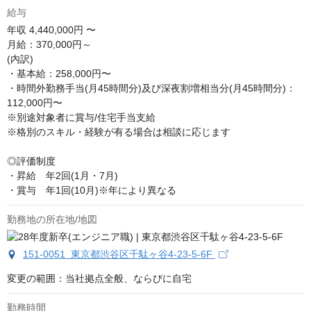
給与
年収
4,440,000円 〜
月給：370,000円～

(内訳)

・基本給：258,000円〜

・時間外勤務手当(月45時間分)及び深夜割増相当分(月45時間分)：
112,000円〜

※別途対象者に賞与/住宅手当支給 

※格別のスキル・経験が有る場合は相談に応じます

◎評価制度

・昇給　年2回(1月・7月)

・賞与　年1回(10月)※年により異なる
勤務地の所在地/地図
151-0051 東京都渋谷区千駄ヶ谷4-23-5-6F
変更の範囲：当社拠点全般、ならびに自宅
勤務時間