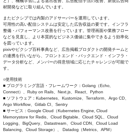
ど）、機械学習による選出改善、広告配信手法の改善、新規広告商
材開発などに取り組んでいます。
またピクシブでは内製のアドサーバーを運用しています。
可用性の高い配信システムは安定した広告収益の要です。インフラ
整備・パフォーマンス改善を行っています。管理画面や業務フロー
などを見直し、より本質的なビジネス価値に集中できるよう効率化
を図っています。
pixivやピクシブ百科事典など、広告掲載プロダクトの開発チームと
の連携を行いながら、フロントエンド・バックエンド・インフラ・
データ分析など、メンバーの得意領域に応じたチャレンジが可能で
す。
○使用技術
■ プログラミング言語・フレームワーク：Golang（Echo,
Connect）、Ruby on Rails、Next.js、React、Python
■ ソフトウェア：Kubernetes、Kustomize、Terraform、Argo CD、
Argo Workflow、Gitlab CI、Sentry
■ サービス：Google Cloud（Kubernetes Engine, Cloud
Memorystore for Redis、Cloud Bigtable、Cloud SQL、Cloud
Logging、BigQuery、Datastream、Cloud CDN、Cloud Load
Balancing、Cloud Storage）、 Datadog（Metrics、APM）