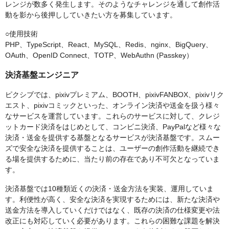
レンジが数多く発生します。そのようなチャレンジを通して創作活
動を影から後押ししていきたい方を募集しています。
○使用技術
PHP、TypeScript、React、MySQL、Redis、nginx、BigQuery、
OAuth、OpenID Connect、TOTP、WebAuthn (Passkey）
決済基盤エンジニア
ピクシブでは、pixivプレミアム、BOOTH、pixivFANBOX、pixivリク
エスト、pixivコミックといった、オンライン決済や送金を扱う様々
なサービスを運営しています。これらのサービスに対して、クレジ
ットカード決済をはじめとして、コンビニ決済、PayPalなど様々な
決済・送金を提供する基盤となるサービスが決済基盤です。スムー
ズで安全な決済を提供することは、ユーザーの創作活動を継続でき
る場を提供するために、当たり前の存在であり不可欠となっていま
す。
決済基盤では10種類近くの決済・送金方法を実装、運用していま
す。利便性が高く、安全な決済を実現するためには、新たな決済や
送金方法を導入していくだけではなく、既存の決済の仕様変更や法
改正にも対応していく必要があります。これらの困難な課題を解決