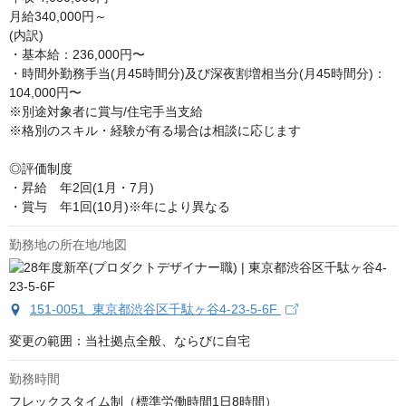
月給340,000円～

(内訳)

・基本給：236,000円〜

・時間外勤務手当(月45時間分)及び深夜割増相当分(月45時間分)：
104,000円〜

※別途対象者に賞与/住宅手当支給 

※格別のスキル・経験が有る場合は相談に応じます

◎評価制度

・昇給　年2回(1月・7月)

・賞与　年1回(10月)※年により異なる
勤務地の所在地/地図
151-0051 東京都渋谷区千駄ヶ谷4-23-5-6F
変更の範囲：当社拠点全般、ならびに自宅
勤務時間
フレックスタイム制（標準労働時間1日8時間）
