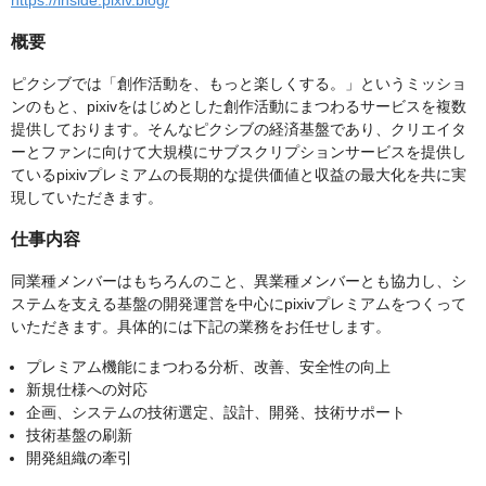
https://inside.pixiv.blog/
概要
ピクシブでは「創作活動を、もっと楽しくする。」というミッショ
ンのもと、pixivをはじめとした創作活動にまつわるサービスを複数
提供しております。そんなピクシブの経済基盤であり、クリエイタ
ーとファンに向けて大規模にサブスクリプションサービスを提供し
ているpixivプレミアムの長期的な提供価値と収益の最大化を共に実
現していただきます。
仕事内容
同業種メンバーはもちろんのこと、異業種メンバーとも協力し、シ
ステムを支える基盤の開発運営を中心にpixivプレミアムをつくって
いただきます。具体的には下記の業務をお任せします。
プレミアム機能にまつわる分析、改善、安全性の向上
新規仕様への対応
企画、システムの技術選定、設計、開発、技術サポート
技術基盤の刷新
開発組織の牽引