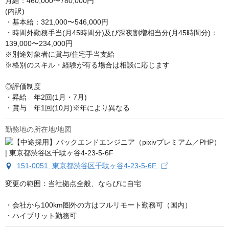
月給：460,000〜780,000円

(内訳)

・基本給：321,000〜546,000円

・時間外勤務手当(月45時間分)及び深夜割増相当分(月45時間分)：
139,000〜234,000円

※別途対象者に賞与/住宅手当支給 

※格別のスキル・経験が有る場合は相談に応じます

◎評価制度

・昇給　年2回(1月・7月)

・賞与　年1回(10月)※年により異なる
勤務地の所在地/地図
151-0051 東京都渋谷区千駄ヶ谷4-23-5-6F
変更の範囲：当社拠点全般、ならびに自宅

・会社から100km圏外の方はフルリモート勤務可（国内）

・ハイブリット勤務可