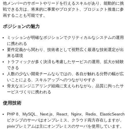
他メンバーのサポートやリードを行えるスキルがあり、能動的に挑
戦できる方は、将来的に事業やプロダクト、プロジェクト推進に参
画することも可能です。
ポジションの魅力
ミッションが明確なポジションでクリティカルなシステムの運用
に携われる
要件定義から関わり、技術者として視野広く最適な技術選定が出
来る環境
トラフィックが多く決済も考慮したサービスの運用、拡大が経験
できる
人数の少ない開発チームならではの、各自が触れる分野の幅が広
いことによる、スキルアップへのつながりやすさ
骨太なエンジニアリング組織に支えられながら、品質に拘ったサ
ービスづくりに携われる
使用技術
PHP 8、MySQL、Next.js、React、Nginx、Redis、ElasticSearch
ピクシブのサーバはオンプレミス、クラウド両方存在しますが、
pixivプレミアムは主にオンプレミスのサーバを使用しています。