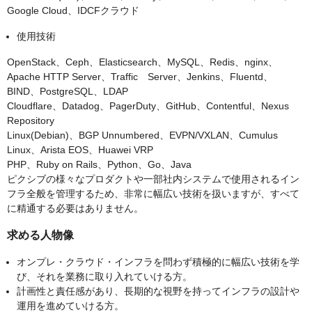
Google Cloud、IDCFクラウド
使用技術
OpenStack、Ceph、Elasticsearch、MySQL、Redis、nginx、
Apache HTTP Server、Traffic Server、Jenkins、Fluentd、
BIND、PostgreSQL、LDAP
Cloudflare、Datadog、PagerDuty、GitHub、Contentful、Nexus
Repository
Linux(Debian)、BGP Unnumbered、EVPN/VXLAN、Cumulus
Linux、Arista EOS、Huawei VRP
PHP、Ruby on Rails、Python、Go、Java
ピクシブの様々なプロダクトや一部社内システムで使用されるイン
フラ全般を管理するため、非常に幅広い技術を扱いますが、すべて
に精通する必要はありません。
求める人物像
オンプレ・クラウド・インフラを問わず積極的に幅広い技術を学
び、それを業務に取り入れていける方。
計画性と責任感があり、長期的な視野を持ってインフラの設計や
運用を進めていける方。