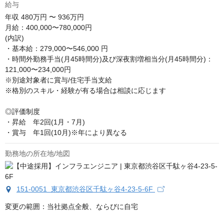
給与
年収
480万円 〜 936万円
月給：400,000〜780,000円

(内訳)

・基本給：279,000〜546,000 円

・時間外勤務手当(月45時間分)及び深夜割増相当分(月45時間分)：
121,000〜234,000円

※別途対象者に賞与/住宅手当支給 

※格別のスキル・経験が有る場合は相談に応じます

◎評価制度

・昇給　年2回(1月・7月)

・賞与　年1回(10月)※年により異なる
勤務地の所在地/地図
151-0051 東京都渋谷区千駄ヶ谷4-23-5-6F
変更の範囲：当社拠点全般、ならびに自宅
