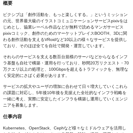
概要
ピクシブは「創作活動を、もっと楽しくする。」というミッション
の元、世界最大級のイラストコミュニケーションサービスpixivをは
じめとし、協業レーベル作品などが無料で読めるマンガサービス
pixivコミック、創作のためのマーケットプレイスBOOTH、3Dに関
わる創作活動を支えるVRoidなど10以上の様々なサービスを提供し
ており、そのほぼ全てを自社で開発・運営しています。
それらのサービスを支える数百台規模のサーバなどからなるインフ
ラ基盤も自社で構築・運用を行っており、秒間20万リクエスト・70
万クエリ以上の処理と、100Gbpsを超えるトラフィックを、無理な
く安定的にさばく必要があります。
サービスの拡大やユーザの増加に合わせて日々増大していくこれら
の課題に対応し、5年後10年後を見据えた全社的なインフラ戦略を
一緒に考え、実際に安定したインフラを構築し運用していくエンジ
ニアを募集します。
仕事内容
Kubernetes、OpenStack、Cephなど様々なミドルウェアを活用し