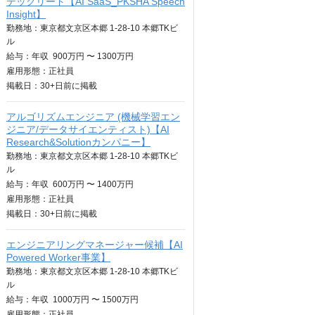
テックリード【AI SaaS_PKSHA Speech
Insight】
勤務地：東京都文京区本郷 1-28-10 本郷TKビ
ル
給与：
年収
900万円 〜 1300万円
雇用形態：正社員
掲載日：
30+日
前に掲載
アルゴリズムエンジニア (機械学習エン
ジニア/データサイエンティスト)【AI
Research&Solutionカンパニー】
勤務地：東京都文京区本郷 1-28-10 本郷TKビ
ル
給与：
年収
600万円 〜 1400万円
雇用形態：正社員
掲載日：
30+日
前に掲載
エンジニアリングマネージャー候補【AI
Powered Worker事業】
勤務地：東京都文京区本郷 1-28-10 本郷TKビ
ル
給与：
年収
1000万円 〜 1500万円
雇用形態：正社員