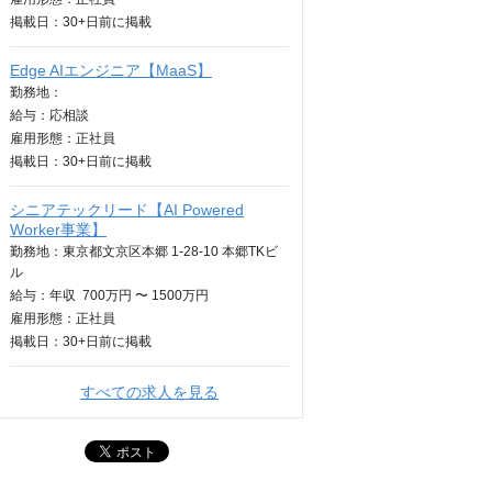
掲載日：
30+日
前に掲載
Edge AIエンジニア【MaaS】
勤務地：
給与：
応相談
雇用形態：正社員
掲載日：
30+日
前に掲載
シニアテックリード【AI Powered
Worker事業】
勤務地：東京都文京区本郷 1-28-10 本郷TKビ
ル
給与：
年収
700万円 〜 1500万円
雇用形態：正社員
掲載日：
30+日
前に掲載
すべての求人を見る