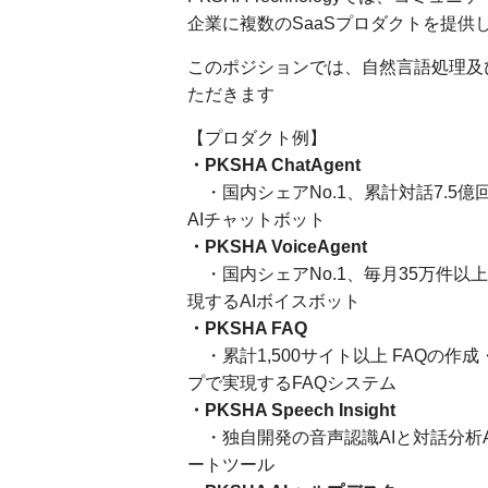
企業に複数のSaaSプロダクトを提供
このポジションでは、自然言語処理及び
ただきます
【プロダクト例】
・PKSHA ChatAgent
・国内シェアNo.1、累計対話7.5
AIチャットボット
・PKSHA VoiceAgent
・国内シェアNo.1、毎月35万件
現するAIボイスボット
・PKSHA FAQ
・累計1,500サイト以上 FAQの
プで実現するFAQシステム
・PKSHA Speech Insight
・独自開発の音声認識AIと対話分析
ートツール