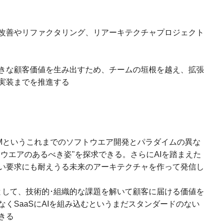
改善やリファクタリング、リアーキテクチャプロジェクト
きな顧客価値を生み出すため、チームの垣根を越え、拡張
実装までを推進する
 LLMというこれまでのソフトウエア開発とパラダイムの異な
ウエアのあるべき姿"を探求できる。さらにAIを踏まえた
い要求にも耐えうる未来のアーキテクチャを作って発信し
として、技術的･組織的な課題を解いて顧客に届ける価値を
くSaaSにAIを組み込むというまだスタンダードのない
きる