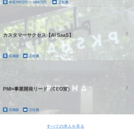
年収
700万円 〜 1000万円
正社員
カスタマーサクセス【AI SaaS】
応相談
正社員
PMI×事業開発リード（CEO室）
応相談
正社員
すべての求人を見る