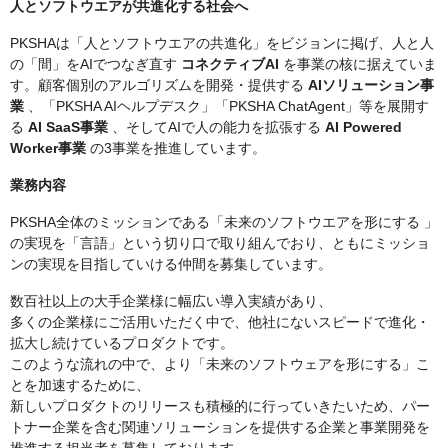
人とソフトウエアが共進化する社会へ
PKSHAは「人とソフトウエアの共進化」をビジョンに掲げ、人と人
の「間」をAIでつなぎ直す
コネクティブAI
を事業の核に据えていま
す。顧客個別のアルゴリズムを開発・提供する
AIソリューション事
業
、「PKSHA AIヘルプデスク」「PKSHA ChatAgent」等を展開す
る
AI SaaS事業
、そしてAIで人の能力を拡張する
AI Powered
Worker事業
の3事業を推進しています。
業務内容
PKSHA全体のミッションである「未来のソフトウエアを形にする 」
の実現を「言語」という切り口で取り組んでおり、ともにミッショ
ンの実現を目指していける仲間を募集しています。
数百社以上の大手企業様に幅広い導入実績があり、
多くの企業様にご活用いただく中で、他社にないスピードで進化・
拡大し続けているプロダクトです。
このような流れの中で、より「未来のソフトウェアを形にする」こ
とを加速するために、
新しいプロダクトのリリースも積極的に行っていきたいため、パー
トナー企業を含む関連ソリューションを提供する企業と事業開発を