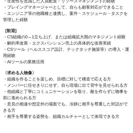
・生産性を意識した人員配置・リソースマネジメントの経験
・プレイングマネージャーとして、自らも顧客対応ができること
・エンジニア等の他職種と連携し、案件・スケジュール・タスクを
管理した経験
[歓迎]
・CS組織の0→1立ち上げ、または組織拡大期のマネジメント経験
・解約率改善・エクスパンション売上の具体的な改善実績
・CSツール（ヘルススコア設計、テックタッチ施策等）の導入・運
用経験
・AIツールの業務活用
〈求める人物像〉
・組織を作ることを楽しめ、目標に対して構造で応える方
・メンバーに任せきりにせず、自ら現場に出て背中を見せられる方
・他組織と丁寧にコミュニケーションを取り、敵を作らずに物事を
前に進められる方
・意見の相違や想定外の場面でも、冷静に相手を尊重した対話がで
きる方
・相手を尊重する姿勢を、組織カルチャーとして体現できる方