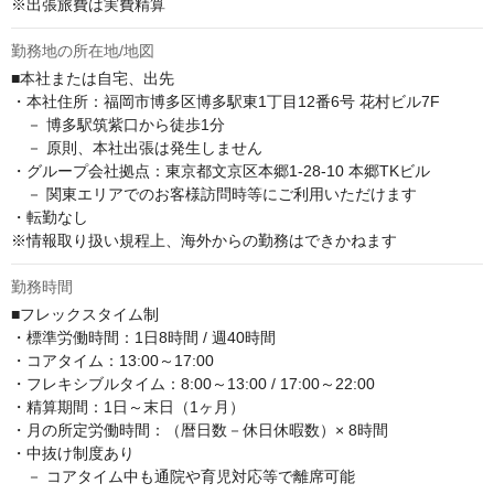
※出張旅費は実費精算
勤務地の所在地/地図
■本社または自宅、出先

・本社住所：福岡市博多区博多駅東1丁目12番6号 花村ビル7F

　－ 博多駅筑紫口から徒歩1分

　－ 原則、本社出張は発生しません

・グループ会社拠点：東京都文京区本郷1-28-10 本郷TKビル

　－ 関東エリアでのお客様訪問時等にご利用いただけます

・転勤なし

※情報取り扱い規程上、海外からの勤務はできかねます
勤務時間
■フレックスタイム制

・標準労働時間：1日8時間 / 週40時間

・コアタイム：13:00～17:00

・フレキシブルタイム：8:00～13:00 / 17:00～22:00

・精算期間：1日～末日（1ヶ月）

・月の所定労働時間：（暦日数－休日休暇数）× 8時間

・中抜け制度あり

　－ コアタイム中も通院や育児対応等で離席可能