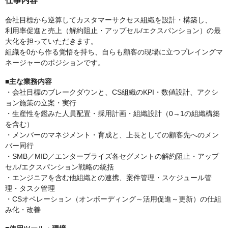
仕事内容
会社目標から逆算してカスタマーサクセス組織を設計・構築し、
利用率促進と売上（解約阻止・アップセル/エクスパンション）の最
大化を担っていただきます。
組織を0から作る覚悟を持ち、自らも顧客の現場に立つプレイングマ
ネージャーのポジションです。
■主な業務内容
・会社目標のブレークダウンと、CS組織のKPI・数値設計、アクシ
ョン施策の立案・実行
・生産性を鑑みた人員配置・採用計画・組織設計（0→1の組織構築
を含む）
・メンバーのマネジメント・育成と、上長としての顧客先へのメン
バー同行
・SMB／MID／エンタープライズ各セグメントの解約阻止・アップ
セル/エクスパンション戦略の統括
・エンジニアを含む他組織との連携、案件管理・スケジュール管
理・タスク管理
・CSオペレーション（オンボーディング～活用促進～更新）の仕組
み化・改善