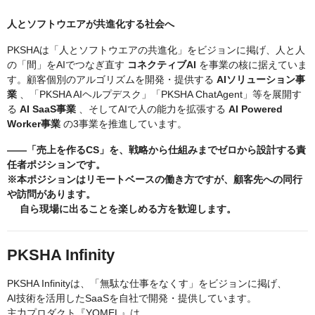
人とソフトウエアが共進化する社会へ
PKSHAは「人とソフトウエアの共進化」をビジョンに掲げ、人と人
の「間」をAIでつなぎ直す
コネクティブAI
を事業の核に据えていま
す。顧客個別のアルゴリズムを開発・提供する
AIソリューション事
業
、「PKSHA AIヘルプデスク」「PKSHA ChatAgent」等を展開す
る
AI SaaS事業
、そしてAIで人の能力を拡張する
AI Powered
Worker事業
の3事業を推進しています。
――「売上を作るCS」を、戦略から仕組みまでゼロから設計する責
任者ポジションです。
※本ポジションはリモートベースの働き方ですが、顧客先への同行
や訪問があります。
自ら現場に出ることを楽しめる方を歓迎します。
PKSHA Infinity
PKSHA Infinityは、「無駄な仕事をなくす」をビジョンに掲げ、
AI技術を活用したSaaSを自社で開発・提供しています。
主力プロダクト『YOMEL』は、