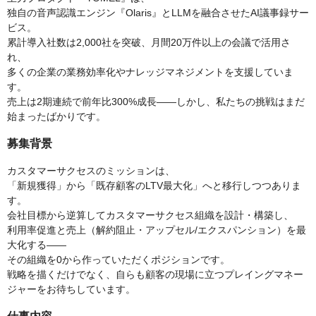
独自の音声認識エンジン『Olaris』とLLMを融合させたAI議事録サー
ビス。
累計導入社数は2,000社を突破、月間20万件以上の会議で活用さ
れ、
多くの企業の業務効率化やナレッジマネジメントを支援していま
す。
売上は2期連続で前年比300%成長——しかし、私たちの挑戦はまだ
始まったばかりです。
募集背景
カスタマーサクセスのミッションは、
「新規獲得」から「既存顧客のLTV最大化」へと移行しつつありま
す。
会社目標から逆算してカスタマーサクセス組織を設計・構築し、
利用率促進と売上（解約阻止・アップセル/エクスパンション）を最
大化する——
その組織を0から作っていただくポジションです。
戦略を描くだけでなく、自らも顧客の現場に立つプレイングマネー
ジャーをお待ちしています。