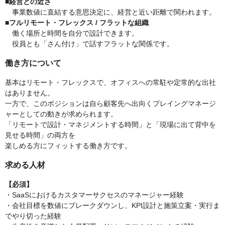
■経営との近さ
事業数値に直結する意思決定に、経営と近い距離で関われます。
■フルリモート・フレックス / フラットな組織
働く場所と時間を自分で設計できます。
役員とも「さん付け」で話すフラットな関係です。
働き方について
基本はリモート・フレックスで、オフィスへの常駐や定常的な出社
はありません。
一方で、このポジションは自ら顧客先へ出向くプレイングマネージ
ャーとしての動きが求められます。
「リモートで設計・マネジメントする時間」と「現場に出て背中を
見せる時間」の両方を
楽しめる方にフィットする働き方です。
求める人材
【必須】
・SaaSにおけるカスタマーサクセスのマネージャー経験
・会社目標を数値にブレークダウンし、KPI設計と施策立案・実行ま
でやり切った経験