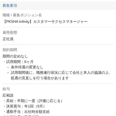
募集要項
職種 / 募集ポジション名
【PKSHA Infinity】カスタマーサクセスマネージャー
雇用形態
正社員
契約期間
期間の定めなし

・試用期間：6ヶ月

　－ 条件待遇の変更なし

　－ 試用期間後に、職務遂行状況に応じて会社と本人の協議の上、

　　 処遇の見直しを行う場合があります
給与
応相談
・昇給：半期に一度（評価に応じる）

・決算賞与：年1回（9月）

・通勤手当：出社時全額支給
