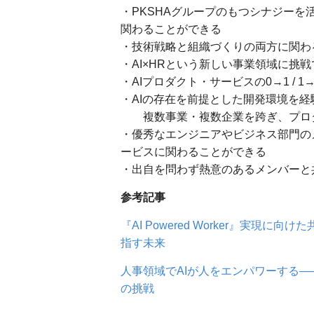
・PKSHAグループのもつシナジー
関わることができる
・技術戦略と組織づくりの両方に関わ
・AI×HRという新しい事業領域に挑
・AIプロダクト・サービスの0→1 / 
・AIの存在を前提とした開発環境を経
複数事業・複数企業を跨ぎ、プロダ
・優秀なエンジニアやビジネス部門の
ービスに関わることができる
・出自を問わず熱意のあるメンバーと
参考記事
『AI Powered Worker』実現
指す未来
人事領域でAIが人をエンパワーする――トラ
の挑戦