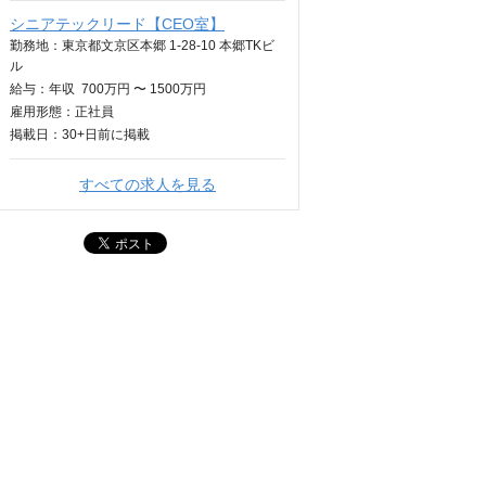
シニアテックリード【CEO室】
勤務地：東京都文京区本郷 1-28-10 本郷TKビ
ル
給与：
年収
700万円 〜 1500万円
雇用形態：正社員
掲載日：
30+日
前に掲載
すべての求人を見る