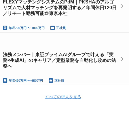
FLEXYマッチングシステムのPdM｜PKSHAのアルゴ
リズムで人材マッチングを再発明する／年間休日120日
／リモート勤務可能＠東京本社
年収
700万円 〜 1000万円
正社員
法務メンバー｜東証プライムAIグループで叶える「実
務×生成AI」のキャリア／定型業務を自動化し攻めの法
務へ
年収
470万円 〜 650万円
正社員
すべての求人を見る