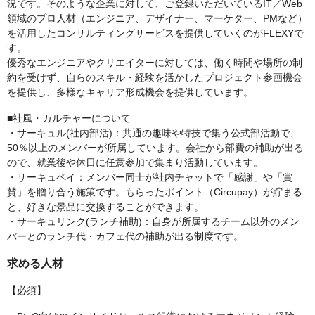
況です。そのような企業に対して、ご登録いただいているIT／Web
領域のプロ人材（エンジニア、デザイナー、マーケター、PMなど）
を活用したコンサルティングサービスを提供していくのがFLEXYで
す。
優秀なエンジニアやクリエイターに対しては、働く時間や場所の制
約を受けず、自らのスキル・経験を活かしたプロジェクト参画機会
を提供し、多様なキャリア形成機会を提供しています。
■社風・カルチャーについて
・サーキュル(社内部活)：共通の趣味や特技で集う公式部活動で、
50％以上のメンバーが所属しています。会社から部費の補助が出る
ので、就業後や休日に任意参加で集まり活動しています。
・サーキュペイ：メンバー同士が社内チャットで「感謝」や「賞
賛」を贈り合う施策です。もらったポイント（Circupay）が貯まる
と、好きな景品に交換することができます。
・サーキュリンク(ランチ補助)：自身が所属するチーム以外のメン
バーとのランチ代・カフェ代の補助が出る制度です。
求める人材
【必須】