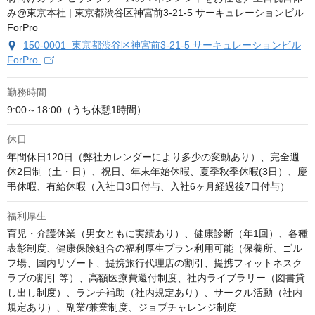
150-0001 東京都渋谷区神宮前3-21-5 サーキュレーションビル
ForPro
勤務時間
9:00～18:00（うち休憩1時間）
休日
年間休日120日（弊社カレンダーにより多少の変動あり）、完全週
休2日制（土・日）、祝日、年末年始休暇、夏季秋季休暇(3日）、慶
弔休暇、有給休暇（入社日3日付与、入社6ヶ月経過後7日付与）
福利厚生
育児・介護休業（男女ともに実績あり）、健康診断（年1回）、各種
表彰制度、健康保険組合の福利厚生プラン利用可能（保養所、ゴル
フ場、国内リゾート、提携旅行代理店の割引、提携フィットネスク
ラブの割引 等）、高額医療費還付制度、社内ライブラリー（図書貸
し出し制度）、ランチ補助（社内規定あり）、サークル活動（社内
規定あり）、副業/兼業制度、ジョブチャレンジ制度