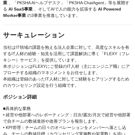
業
、「PKSHA AIヘルプデスク」「PKSHA ChatAgent」等を展開す
る
AI SaaS事業
、そしてAIで人の能力を拡張する
AI Powered
Worker事業
の3事業を推進しています。
サーキュレーション
当社はIT領域の課題を抱える法人企業に対して、高度なスキルを有
するIT人材の経験・知見を活用して課題解決に導く「FLEXY（フレ
キシー）サービス」を提供しています。
本ポジションはFLEXYにご登録のIT人材（主にエンジニア職）にア
プローチする組織のマネジメントをお任せします。
本組織は登録のあったIT人材に対してご経験をヒアリングするため
のカウンセリング設定を行う組織です。
ポジション詳細
■具体的な業務
• 経営や他部署へのレポーティング：日次/週次/月次で経営や他部署
で自チームの数値進捗や改善プランを報告します。
• KPI管理：チームの日々のオペレーションをメンバーへ落とし込
み、チームの数値目標（カウンセリング実施数や架電数）を追い、