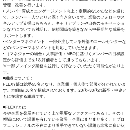
管理・改善を行います。
• メンバー育成とエンゲージメント向上：定期的な1on1などを通じ
て、メンバー一人ひとりと深く向き合います。業務のフォローやス
キルアップ支援はもちろん、キャリアプランや自身のモチベーショ
ンなどについても対話し、信頼関係を築きながら中長期的な成長を
サポートします。
•ベンダーマネジメント：一部外注している外部のコールセンターな
どのベンダーマネジメントを対応していただきます。
• （マネジャーの場合）人事評価：MBOに基づくメンバーの目標設
定から評価までを1次評価者として担ってもらいます。
※一部プレイング業務を並行して行なっていただく可能性がありま
す。
■組織について：
FLEXY部は総勢55名となり、企業側・個人側で部署が分かれていま
す。本組織は6名で構成されております。20代~30代の新卒・中途と
もに在籍する組織です。
■FLEXYとは
今や企業を発展させていく上で重要なファクターであるIT。そのIT
領域において課題を有している業界・企業はまだまだ多く、ITプロ
フェッショナルの不在により着手できていない課題も非常に多い状