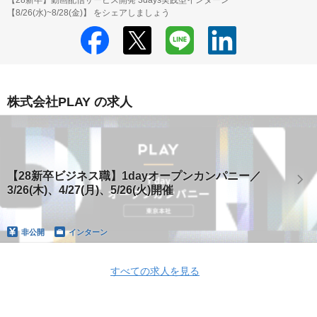
【28新卒】動画配信サービス開発 3days実践型インターン
【8/26(水)~8/28(金)】 をシェアしましょう
株式会社PLAY の求人
【28新卒ビジネス職】1dayオープンカンパニー／
3/26(木)、4/27(月)、5/26(火)開催
非公開
インターン
すべての求人を見る