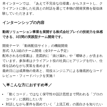
本インターンでは、『あえて不完全な仕様書』からスタートし、ク
ライアントに扮した社員との対話を通じて本物の開発実務を疑似体
験していただきます。
インターンシップの内容
動画ソリューション事業を展開する株式会社プレイの技術力を体感
できる、3日間の実践型チーム開発です。
開発テーマ: 「動画配信サイト」の機能開発
形式: 3人1組のチーム開発（全3チーム予定）
配布される仕様書は、意図的に「抜け漏れ」や「曖昧さ」が含まれ
ています。参加者はクライアント役の社員にヒアリングを行い、仕
様を詰めながら実装を進めます。
最終日には成果物の発表と、現役エンジニアによる徹底的なコード
レビュー・フィードバックを実施！
＼🌟こんな方におすすめ🌟／
「動くコード」ではなく保守性や設計思想まで問われる「プロの
コード」に挑戦したい方
対話しながら要件を固めていく「上流工程」の面白さを知りたい