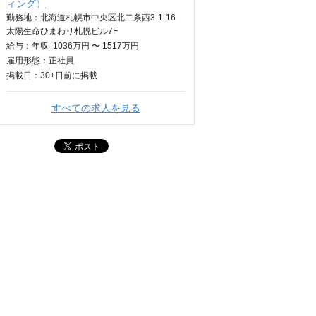
ィング）
勤務地：北海道札幌市中央区北二条西3-1-16
太陽生命ひまわり札幌ビル7F
給与：
年収
1036万円 〜 1517万円
雇用形態：正社員
掲載日：
30+日
前に掲載
すべての求人を見る