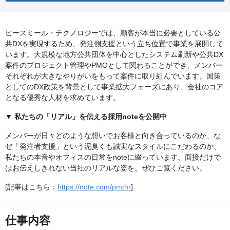
ピースミール・テクノロジーでは、顧客が本当に必要としている公
共DXを実現するため、発注側支援という立ち位置で事業を展開して
います。大規模な地方公共団体を中心としたシステム刷新や公共DX
案件のプロジェクト管理やPMOとして関わることができ、メンバー
それぞれが大きなやりがいをもって案件に取り組んでいます。国策
としてのDX政策を背景として事業拡大フェーズにあり、会社のコア
となる優秀な人材を求めています。
▼ 私たちの「リアル」を伝える採用noteを公開中
メンバーが日々どのような想いでお客様と向き合っているのか、な
ぜ「発注者支援」という泥臭くも誠実なスタイルにこだわるのか、
私たちの本音やオフィスの日常をnoteに綴っています。面接だけで
はお伝えしきれない当社のリアルな姿を、ぜひご覧ください。
[記事はこちら：
https://note.com/pmthr
]
仕事内容