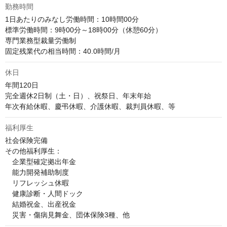
勤務時間
1日あたりのみなし労働時間：10時間00分

標準労働時間：9時00分～18時00分（休憩60分）

専門業務型裁量労働制

固定残業代の相当時間：40.0時間/月
休日
年間120日

完全週休2日制（土・日）、祝祭日、年末年始

年次有給休暇、慶弔休暇、介護休暇、裁判員休暇、等
福利厚生
社会保険完備

その他福利厚生：

　企業型確定拠出年金

　能力開発補助制度

　リフレッシュ休暇

　健康診断・人間ドック

　結婚祝金、出産祝金

　災害・傷病見舞金、団体保険3種、他