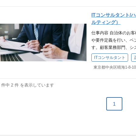
問題点の抽出と解決策
の業務内容例 業務フロ
ITコンサルタント/
情報提供依頼（RFI）
ルティング）
もり評価観点の策定 
仕事内容 自治体のお
クト 公共政策に関する
や要件定義を行い、ベン
援 業務・システム最
す。顧客業務部門、シ
達支援業務 案件事例 
た、上記業務について
滞納整理支援システム
ITコンサルタント
変更の範囲】会社の定
画策定業務 求める人
業務・システムの把握
とコストの適正化を推
問題点の抽出と解決策
考えている方 公共機関
の業務内容例 業務フロ
に関与していくような業
2 件中 2 件 を表示しています
情報提供依頼（RFI）
ムの上流工程経験者 
もり評価観点の策定 
想策定及び要件定義経
1
クト 公共政策に関する
テム構築の担当者 必
援 業務・システム最
以上） 顧客ヒアリング
達支援業務 案件事例 
わった経験 提案活動経
滞納整理支援システム
理またはPMO経験 P
画策定業務 求める人
ル・仕事のやりがい 