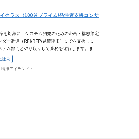
立案 次期システム構想策定 要件定義・調達フェーズ
ー作成 システム機能定義 画面遷移定義、帳票定義
ハイクラス（100％プライム/発注者支援コンサ
立案 調達仕様書（RFP）立案 コスト見積り及び見積
導入スケジュール立案 入社後のアサイン想定プロジェ
客様を対象に、システム開発のための企画・構想策定
調査研究 ITに関わる業務プロセス改革、組織改革支
ダー調達（RFI/RFP/見積評価）までを支援しま
適化計画の策定 情報システム等の再構築構想策定・調
ステム部門とやり取りして業務を遂行します。ま
医療費助成システム現状評価及び基本構想策定 次期
の提案資料の作成も行います。 【従事すべき業務の
構築のための要件定義 教育情報ネットワーク整備計
正社員
める業務 企画・構想策定フェーズの業務内容例 現行
物像 公共サービスの効率化および質の向上、サービス
東京都中央区晴海1-8-10 晴海アイランドトリトンスクエアオフィスタワーX棟 14F
 利用者ヒアリング・ニーズの把握 現状分析・評価
進する業務を通じて、市民（社会）に貢献したいと
立案 次期システム構想策定 要件定義・調達フェーズ
のIT戦略/業務改革の策定から実行支援まで一気通貫
ー作成 システム機能定義 画面遷移定義、帳票定義
務に従事したい方 経験業種 SIerにて業務系システ
立案 調達仕様書（RFP）立案 コスト見積り及び見積
コンサルティング会社にて業務系システムの企画・構
導入スケジュール立案 入社後のアサイン想定プロジェ
験者 地方公共団体の情報システム部門にて業務シス
調査研究 ITに関わる業務プロセス改革、組織改革支
須要件 業務系システム開発の上流工程経験（要件定義
適化計画の策定 情報システム等の再構築構想策定・調
経験 歓迎要件 自治体への業務系システム開発に携
医療費助成システム現状評価及び基本構想策定 次期
験、提案書作成経験 100人月以上のプロジェクト管
構築のための要件定義 教育情報ネットワーク整備計
MP、IPAプロジェクトマネージャ資格 身につくスキ
物像 公共サービスの効率化および質の向上、サービス
発注者側で企画・構想策定、要件定義に関わるため、