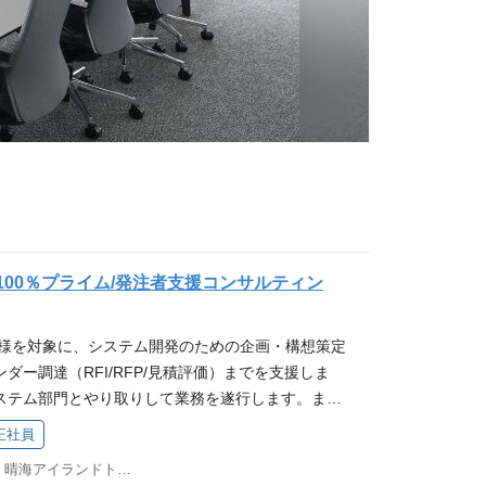
100％プライム/発注者支援コンサルティン
客様を対象に、システム開発のための企画・構想策定
ダー調達（RFI/RFP/見積評価）までを支援しま
ステム部門とやり取りして業務を遂行します。ま
の提案資料の作成も行います。 【従事すべき業務の
正社員
める業務 企画・構想策定フェーズの業務内容例 現行
東京都中央区晴海1-8-10 晴海アイランドトリトンスクエアオフィスタワーX棟 14F
 利用者ヒアリング・ニーズの把握 現状分析・評価