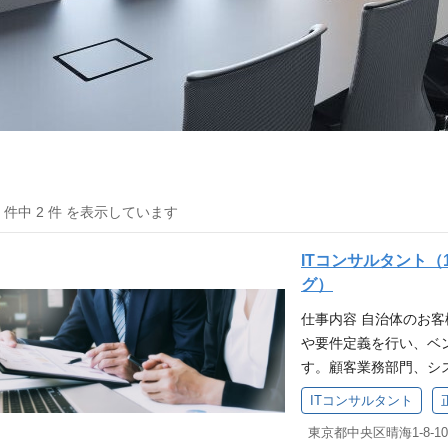
2 件中 2 件 を表示しています
ITコンサルタント（
グ）
仕事内容 自治体のお
や要件定義を行い、ベン
す。顧客業務部門、シ
た、上記業務について
ITコンサルタント
変更の範囲】会社の定
業務・システムの把握