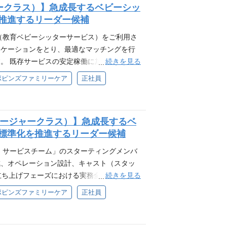
あります。 各階に設置されたエスプレッソマ
ークラス）】急成長するベビーシッ
ュニケーション力 ・基本的なPCスキル（E
ることから始めていただき、徐々にプロとし
を挟みながらオンオフを大切に仕事をするこ
推進するリーダー候補
ながらシステム入力や情報検索を行う、マルチタ
おります。 広尾本社について 広尾本社は日
は約230名。会社を越えてコミュニケーショ
様や一緒に働くスタッフの立場に立ち、誠実で
士が交流するためのフリースペースTHINK
（教育ベビーシッターサービス）をご利用さ
でなく、相手のニーズや状況の変化に合わせ
ます。 各階に設置されたエスプレッソマシー
ニケーションをとり、最適なマッチングを行
た課題に対し、受け身にならず自ら前向きに
みながらオンオフを大切に仕事をすることが
続きを見る
。 既存サービスの安定稼働に加え、新サー
にし、互いに尊重し合って仕事ができる方 歓
230名。会社を越えてコミュニケーションを
模刷新に伴う「複数拠点における業務標準
ポピンズファミリーケア
正社員
ンアテンダント）、秘書、高級リテールなど
けるリーダーシップを発揮していただきま
幼児教室講師など、子どもや教育に関連する
名）のマネジメント、育成、目標設定、評価
ーやカスタマーサポート等での電話応対や訪
阪）の業務プロセス標準化および業務効率化
法人顧客やインバウンド対応等で活かすこと
ネージャークラス）】急成長するベ
捗管理、KPI管理、エスカレーション対応
育児経験や社会貢献活動への強い意欲がある
務標準化を推進するリーダー候補
と指示） 上司にあたるマネージャーや他部
び：ご自身のマッチング対応を通じて、お子様
連携および事業推進 【マネジメントして
）サービスチーム」のスターティングメンバ
親御様からも「あなたにお願いして本当に良
ナニー（ベビーシッター）からのお問い合わ
成、オペレーション設計、キャスト（スタッ
がいがあります。 ・社会貢献の実感：深刻
ター）のマッチング業務 ・入会を希望される
続きを見る
立ち上げフェーズにおける実務全般を幅広く
支えるという社会的価値の高いミッション
節のイベントや新サービスのお客様向けのご
スタートという訳ではなく、同じ会社内にあ
物のホスピタリティスキル：多種多様なお客
ポピンズファミリーケア
正社員
店舗等のマネジメント経験（目安3年以上） ・
）の事業でそれぞれ別々に提供していた家事
に察知し、臨機応変に提案・対応する中で、ワ
験、または顧客向けオペレーション部門での
あげ、さらに新しい視点を加えることによっ
、気配りのスキルが磨かれます。 採用背景
werPoint等、一般的なビジネスツールを問題なく
る予定です。 具体的な業務例 ・新規家事