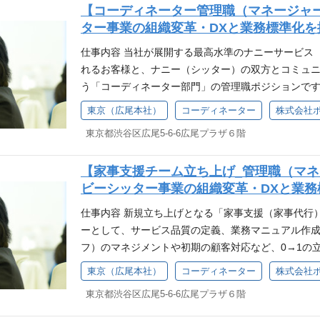
NK ROOMやオンラインブース、ランチルーム等が
【コーディネーター管理職（マネージャ
問） ・社会人としての基本的なビジネスマナー、コミ
務についてはOJT体制が整っておりますので、でき
シーンにて好みのドリンクを作り、ブレイクタイム
ター事業の組織変革・DXと業務標準化を
xcel、Word） ・電話（インカム）でお話しをし
てのスキルを身に付けて行っていただきたいと考えて
とができます。ポピンズグループ広尾本社の従業員数
スク業務に抵抗のない方 求める人財像 ・常にお客
比谷線広尾駅徒歩2分の立地です。部門を越え社員同
仕事内容 当社が展開する最高水準のナニーサービス
ンを取りながら仕事を進めていきます。
温かい対応ができる方 ・マニュアルに固執するだけ
ROOMやオンラインブース、ランチルーム等があり
れるお客様と、ナニー（シッター）の双方とコミュ
て柔軟な判断ができる方 ・日々の業務の中で気づい
ンにて好みのドリンクを作り、ブレイクタイムを挟
う「コーディネーター部門」の管理職ポジションです
改善提案を行える方 ・穏やかでチームワークを大切
できます。ポピンズグループ広尾本社の従業員数は約
ビスの立ち上げや、自社マッチングシステムの大規
東京（広尾本社）
コーディネーター
株式会社
迎要件 ・ホテル、ウェディング、航空会社（キャビ
取りながら仕事を進めていきます。
化・オペレーション設計」など、組織の変革期にお
のホスピタリティ業界経験 ・保育士、幼稚園教諭、
東京都渋谷区広尾5-6-6広尾プラザ６階
す。 具体的には コーディネーターメンバー（約40
業務経験（資格の有無は不問です） ・コールセンタ
新システム導入に伴う、東名阪（東京・名古屋・大
問営業の経験 ・日常会話レベルの英語力（将来的に
【家事支援チーム立ち上げ_管理職（マ
（DX）の推進 日常のマッチングオペレーションの進
ができます） ・子育てと仕事の両立など、ご自身の
ビーシッター事業の組織変革・DXと業
（イレギュラーな顧客対応やトラブル時の的確な判断
方 働く魅力・やりがい ・一生涯の成長を支える喜
署（DX推進部門、新規事業開発室など）との密な
仕事内容 新規立ち上げとなる「家事支援（家事代行
の健やかな成長の瞬間に間近で関わることができ、
いただくメンバーの具体的な業務】 ・お客様および
ーとして、サービス品質の定義、業務マニュアル作
かった」とダイレクトに感謝の言葉をいただけるやり
せ対応業務（電話・メール） ・ナニー（ベビーシッ
フ）のマネジメントや初期の顧客対応など、0→1の
な少子化対策や、日本の働く女性のキャリア継続を
お客様へのご説明（入会訪問・オンライン等） ・季
リードしていただきます。 なお、すべてが0からの
に、最前線で貢献している誇りを持てます。 ・一生
東京（広尾本社）
コーディネーター
株式会社
案内 等 必須経験・スキル ・チーム、部門、または
る介護ケアの事業と、ナニー（教育ベビーシッター
様（VIP層や法人のお客様等含む）のニーズを的確
営業、カスタマーサクセス、接客などの顧客対応経
東京都渋谷区広尾5-6-6広尾プラザ６階
支援サービスを、今回の新設チームが一つにまとめ
ンランク上のコミュニケーション能力や問題解決能力
実務経験 ・基本的なPCスキル（Word, Excel, Po
てワンランク上の新しい家事支援サービスを立ち上げ