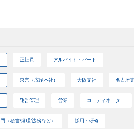
かしながら、スタートアップのようなスピード感で
環境です。業務についてはOJT体制が整っておりま
主力事業であるシッター（ナニー）サービスは極め
とができます。 ・自分の裁量で「標準」を創る：自
徐々にプロとしてのスキルを身に付けて行っていただ
に加え、「病児対応シッターサービス」や「新機軸
が、今後のサービスや組織の「標準（デファクトス
て 広尾本社は日比谷線広尾駅徒歩1分の立地です。
ービス立ち上げが相次いでいます。 また、今後のさ
を直接体験できます。 やりがい ・高い社会貢献性
スペースTHINK ROOMやオンラインブース、ラ
え、「自社マッチングシステムの大規模な刷新・リ
化対策や女性活躍に直接寄与する社会的意義の大き
スプレッソマシーンにて好みのドリンクを作り、ブ
ョンの標準化・効率化（DX推進）」という、組織の
れます。 ・スピーディなキャリアアップ：事業の立
仕事をすることができます。ポピンズグループ広尾本
始動しています。 現在、現場のコアメンバーがこれ
ーとして、早期にさらに上位のマネジメント層（グ
ュニケーションを取りながら仕事を進めていきます
スクに登用されており、組織の拡大ペースに対して
があります。 採用背景 業績拡大およびファミリー
が急務です。 そこで、日常の確実なオペレーション
（家事代行）サービス」チームの本格立ち上げが決定
て
正社員
アルバイト・パート
う「現場オペレーションの再構築・標準化」や「メ
共に創り上げていただく専任のスターティングメンバ
る、変革期の組織運営を担う管理職（MGR / AM候
事業と、ナニー（教育ベビーシッター）の事業でそ
革期の組織マネジメントスキル： 多様な価値観や年
を、今回の新設チームが一つにまとめあげ、ワンラ
て
東京（広尾本社）
大阪支社
名古屋
てエンゲージメントを高めるチェンジマネジメントの
る予定です 身につくスキル ・新規事業における「0
R）およびDX推進スキル： 新システム刷新に伴う
ハウ ・現場オペレーションの設計、マニュアル作成
ション管理を超えた組織改革力が磨かれます。 ・難
て
運営管理
営業
コーディネーター
ル）の実務経験 ・チームマネジメント、キャスト（
様な顧客要望やシッターとのコーディネート業務に
ョン管理スキル →入社後の教育体制 試用期間3ヶ
力が鍛えられます。 →入社後の教育体制 試用期間
ターより新人研修、業務全般について習得、一連のト
ネーターより新人研修、業務全般について習得、一連
門（秘書/経理/法務など）
採用・研修
・新規事業の組織拡大に伴い、立ち上げメンバーか
パス ・部門全体を統括するゼネラルマネージャーや
ージャーへの早期登用。 ・ポピンズグループが展開