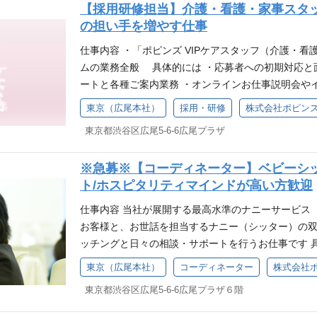
どへの営業業務 ・その他事業部内業務 必須経験・ス
【採用研修担当】介護・看護・家事スタッ
く仕事となります。 採用業務：人材不足の時代にい
ーポイント） ①コーディネーター（介護） ・介護福
の担い手を増やす仕事
となります。 採用は現場のケアに関わるスタッフの
員初任者研修、介護職員実務者研修修了者 ・社会福祉
の採用になります。 請求業務：お客様への請求につ
仕事内容 ・「ポピンズ VIPケアスタッフ（介護・
護師資格を有する方 求める人財像 ・顧客の中心が
作成をいただく仕事となります。 データ分析：ＰＬ
ムの業務全般 具体的には ・応募者への初期対応と
る方 ・ホスピタリティマインドを持ってご応対いた
扱っていただきます。経営全般に関わるデータの分
ートと各種ご案内業務 ・オンラインお仕事説明会や
進・改革に邁進できる活気のある方 ・仲間との会話
きるように資料作成をお願いいたします。 営業業務
仕事開始（研修）」までの伴走 ・求人原稿の更新と採
らマネージメントができる方 歓迎要件 次のいずれか
東京（広尾本社）
採用・研修
株式会社ポピン
ます。 多方面に及ぶ業務となりますが、担当者が
不問※ 企業にて採用実務経験3年以上 歓迎要件 ・
業経験が5年以上ある方 ・病院や訪問看護ステーシ
必須経験・スキル ・PCスキル（エセイル、ワード
東京都渋谷区広尾5-6-6広尾プラザ
務経験者 ・論理的思考力・企画力・数値分析能力 ・
がある方 ・介護施設でのマネジメント・管理者として
で使えること、ピポットテーブル、ＶＬＯＯＫＵＰな
ルをスピード感もって使用できる方 ・Excel中級以上（
ネーター9名が活躍中。（介護福祉士4名、看護師5名
の事務業務経験（経理系） 求める人財像 ・サービス
※急募※【コーディネーター】ベビーシ
像 ・お客様やスタッフの視点に立ち、ホスピタリテ
います。コミュニケーションを大切に、プロ意識を
リティ向上にむけ、事業を責任感を持って遂行できる
ト/ホスピタリティマインドが高い方歓迎
達成に向けて、自発的に行動できる方 ・変化の多い
千差万別です。マニュアルを基本とし、様々なこと
革に邁進できる活気のある方 ・仲間との会話を大切
人的なスキルに依存しないしくみを作れる方 組織構成
求められます。お客様より感謝の言葉を頂く事も多
仕事内容 当社が展開する最高水準のナニーサービス
ができる方 ・立ち居振る舞いが丁寧で落ち着きがあり
担当2名）
在籍しています。今までの経験を土台に、前例に問
お客様と、お世話を担当するナニー（シッター）の
スに携わった経験 ・データ分析加工 ・会議資料作成
業務についてはOJT体制が整っておりますので、で
ッチングと日々の相談・サポートを行うお仕事です 
務管理グループ正社員2名、パート2名、業務委託1名
してのスキルを身に付けて行っていただきたいと考え
（ベビーシッター）からのお問い合わせ対応業務（電
ます。コミュニケーションを大切に、プロ意識をも
東京（広尾本社）
コーディネーター
株式会社
看護サービスの重要は年々拡大しています。一人で
応じたナニーのマッチング業務 ・入会をご検討中の
差万別です。マニュアルを基本とし、様々なことを
東京都渋谷区広尾5-6-6広尾プラザ６階
に、組織拡大の為の、採用強化になります。2～3名募
ンラインまたはご訪問） ・季節のイベントや新サー
められます。お客様より感謝の言葉を頂く事も多く
は日比谷線広尾駅徒歩2分の立地です。部門を越え社
提案 ・上記業務の業務改善 必須経験・スキル ・何
籍しています。今までの経験を土台に、前例に問わ