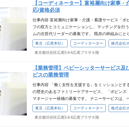
・成人看護、老人看護の就業経験が5年以上ある方 
【コーディネーター】富裕層向け家事・
化の多い環境で、創意工夫しながら行動できる方 ・
のマネジメント・管理者としての経験がある方
応/資格必須
方 ・チームで協働して仕事を進められる方 歓迎要件
がある方 ・論理的思考力・企画力・数値分析能力 ・Ex
仕事内容 富裕層向け家事・介護・看護サービス「ポピ
p） ・WEBツールやオフィスツール・チャットツー
フの双方とコミュニケーションし、マッチングを行
報 チャイルドケアサービス部（本社）は50名で構成
ムの次世代リーダーの募集です。 既存の枠組みにと
ています。コミュニケーションを大切に、プロ意識
らの力で解決に向けて動くことやしくみづくりが得意
東京（広尾本社）
コーディネーター
株式会社
社した社員が多いため、今までの経験を土台に、前
しております。 ①コーディネーター（介護資格） 
境です。業務についてはOJT体制が整っております
東京都渋谷区広尾5-6-6広尾プラザ６階
サービス「ポピンズ VIPケアサービス」のお客様と
にプロとしてのスキルを身に付けて行っていただきた
ッチングを行う仕事です。 VIPケアサービスは完全
尾本社は日比谷線広尾駅徒歩1分の立地です。部門を
【業務管理】ベビーシッターサービス及
りごとをお伺いし、お気持ちに寄り添い、最適なサー
スTHINK ROOMやオンラインブース、ランチル
ビスの業務管理
ネーター（看護師資格） ナースケアのリーダー的役
ッソマシーンにて好みのドリンクを作り、ブレイク
きます。 ナースケアスタッフの育成ほか、サービス
仕事内容 「働く女性を支援する」をミッションとする
することができます。ポピンズグループ広尾本社の従
して、当社サービスを世の中に浸透させていく職務で
の歴史のあるファミリーケアサービス、 「ポピンズ 
ーションを取りながら仕事を進めていきます。
護・看護サービスの最適なコーディネートを
マネージャー候補の募集です。 ナニーサービスは、
体的には ①コーディネーター（介護福祉士資格） 
ワン」を目指しており、 お子さまをお預かりするだ
東京（広尾本社）
コーディネーター
株式会社
ビス内容のご案内 ・入会の契約業務 ・お客様対応 
するサービスです。 また、完全オーダーメイドのご高
業業務 ・その他事業部内業務 ➁コーディネーター（
東京都渋谷区広尾5-6-6広尾プラザ６階
は、 介護保険外のご要望まで幅広く対応していま
様への入会に関するお問い合わせ・サービス内容のご
ア内での採用全般、請求業務、データ分析、資料作