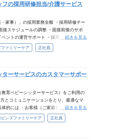
キル ・PCスキル（ワード、エクセル、パワ
フの採用研修担当/介護サービス
かに優秀なメンバーを採用いただけるかが肝
祉士 ・サービス提供責任者経験者 ・介護職
採用となり、我々サービスの中心となる方々
士等 ➁コーディネーター（看護師） ・正看
いては間違えの無いように、また期日までに
看護・家事）」の採用業務全般 ・採用研修チー
富裕層のため、きちんとしたマナーの知識があ
，採用、労務、営業など様々なデータを取り
面接スケジュールの調整 ・面接前後のサポ
だける方 ・固定概念にとらわれず事業の推
析加工を作成し、経営がデータにより判断で
続きを見る
イベントの運営サポート ・採用決定から「お
を大切にし、コミュニケーションを取りなが
：お客様の紹介をいただくための活動となり
用データの集計 必須経験・スキル ※業界
の経験のある方 ・成人看護、老人看護の就
ズファミリーケア
正社員
丁寧に教育を行いますのでご安心ください。
採用戦略立案又は戦略実行経験者 ・面接等の実
ョンでのマネジメント・管理者としての経験
、パワーポイントについて通常支障のない範囲
WEBツールやオフィスツール・チャットツー
の経験がある方 配属先情報 現在コーディ
ど使用できるスキルがあること) ・3年以上
ピボットテーブル・vlookup） 求める人財
） 30代～50代のメンバーを中心に活躍して
マインドを持って業務遂行できる方 ・クオ
ッターサービスのカスタマーサポー
ィマインドを持って応対ができる方 ・目標
もって仕事をしています。お客様のご要望は
方 ・固定概念にとらわれず事業の推進・改
環境で、創意工夫しながら行動できる方 ・属
を想定し、瞬時に判断、提案していくことが
にし、コミュニケ—ションを取りながら業務
 採用研修グループ4名（採用担当2名、研修
く、それをやりがいを感じている社員が多く
（教育ベビーシッターサービス）をご利用の
、品格のある方 歓迎要件 ・高齢者サービ
われずチャレンジする事ができる環境です。
双方とコミュニケーションをとり、最適なマ
などパワーポイント作成経験 配属先情報 業
きることから始めていただき、徐々にプロと
続きを見る
具体的には ・お客様（ご家庭）およびナニー
 30代～50代のメンバーを中心に活躍してい
ております。 採用背景 介護保険外の介護・
話・メール） ・お子様のご状況やご要望に
って仕事をしています。お客様のご要望は千
ポピンズファミリーケア
正社員
も多くのお客様にサービスをお届けする為
お客様へのシステムやサービスのご説明（オ
想定し、瞬時に判断、提案していくことが求
集いたします。 広尾本社について 広尾本社
ビス、新しいプランのお客様向けのご案内・
、それをやりがいを感じている社員が多く在
員同士が交流するためのフリースペースTHI
らかの営業・接客・顧客対応経験（業界不
れずチャレンジする事ができる環境です。業