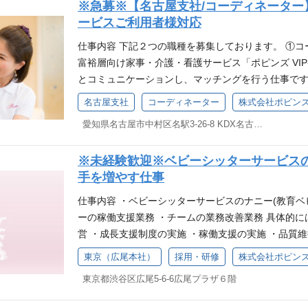
※急募※【名古屋支社/コーディネーター
行ない、ご提案するお仕事です） 具体的には
ービスご利用者様対応
せ・サービス内容のご案内 ・入会の契約業務 ・顧客
設・病院等への営業業務 ・その他事業部内業務 必須
仕事内容 下記２つの職種を募集しております。 ①コ
ル、パワーポイント） コーディネーター（介護） ・
富裕層向け家事・介護・看護サービス「ポピンズ VI
介護職員初任者研修、介護職員実務者研修修了者 ・
とコミュニケーションし、マッチングを行う仕事です。
・正看護師資格を有する方 歓迎要件 次のいずれか
のお仕事です。お客様のお困りごとをお伺いし、お
名古屋支社
コーディネーター
株式会社ポピン
業経験が5年以上ある方 ・病院や訪問看護ステーシ
ていただきます。 ➁コーディネーター（看護師） 
しての経験がある方 求める人財像 ・顧客の中心が
愛知県名古屋市中村区名駅3-26-8 KDX名古屋駅前ビル4F
サービスを利用されるお客様へのコーディネート*を
り、ホスピタリティマインドを持ってご応対いただけ
いく職務です。 （*お客様のご要望に対し、家事・
改革に邁進できる活気のある方 ・仲間との会話を大
※未経験歓迎※ベビーシッターサービスの
行ない、ご提案するお仕事です） 具体的には コーデ
ネージメントができる方
手を増やす仕事
会に関するお問い合わせ・サービス内容のご案内、入
育・指導 ・病院、介護施設などへの営業業務 ・その
仕事内容 ・ベビーシッターサービスのナニー(教育ベ
ル（ワード、エクセル、パワーポイント） 介護コーデ
ーの稼働支援業務 ・チームの業務改善業務 具体的に
責任者経験者 ・介護職員初任者研修、介護職員実務者
営 ・成長支援制度の実施 ・稼働支援の実施 ・品
師コーディネーター ・正看護師資格を有する方 求
量／定性目標を持ち、現状から課題設定、打ち手設
東京（広尾本社）
採用・研修
株式会社ポピン
きちんとしたマナーの知識があり、ホスピタリティマ
を出したご経験 ・Word、Excelの基本的操作ス
の枠にとらわれず事業の推進・改革に邁進できる活気
東京都渋谷区広尾5-6-6広尾プラザ６階
などは問わない。キャリアチェンジ歓迎） 求める人
ュニケーションを取りながらマネージメントができる
ピタリティマインドを持って応対ができる方 ・目標