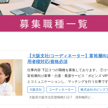
【大阪支社/コーディネーター】富裕層向
用者様対応/資格必須
仕事内容 下記２つの職種を募集しております。 ①コ
富裕層向け家事・介護・看護サービス「ポピンズ VI
とコミュニケーションし、マッチングを行う仕事です。
のお仕事です。お客様のお困りごとをお伺いし、お
大阪支社
コーディネーター
株式会社ポピンズ
ていただきます。 ➁コーディネーター（看護師） 
大阪府大阪市北区曽根崎2-12-7 清和梅田ビル10階
サービスを利用されるお客様へのコーディネート*を
いく職務です。 （*お客様のご要望に対し、家事・