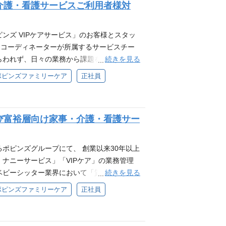
・病院や訪問看護ステーション、介護施設で
介護・看護サービスご利用者様対
属人的なスキルに依存しないしくみを作れる
 ・採用実務経験、研修運営経験のいずれか
cel中級以上（ピボットテーブル・vlooku
ンズ VIPケアサービス」のお客様とスタッ
ルをスピード感もって使用できる方 配属先情
うコーディネーターが所属するサービスチー
されており、20代?60代のメンバーが活躍し
続きを見る
らわれず、日々の業務から課題を発見し、自
をもって仕事をしています。中途採用にて入
な方を募集します。 下記２つの職種を募集
ポピンズファミリーケア
正社員
例にとらわれずチャレンジする事ができる環
コーディネーター富裕層向け家事・介護・看護
ので、できることから始めていただき、徐々
スタッフの双方とコミュニケーションし、マ
いと考えております。 広尾本社について 広
オーダーメイドのお仕事です。お客様のお困
越え社員同士が交流するためのフリースペー
び富裕層向け家事・介護・看護サー
ビスを提案していただきます。 ➁コーディ
ーム等があります。 各階に設置されたエスプレ
割を担い、サービスの運用全般に関わって頂
タイムを挟みながらオンオフを大切に仕事を
を利用されるお客様へのコーディネート*を通
ポピンズグループにて、 創業以来30年以上
業員数は約230名。会社を越えてコミュニケ
す。 （*お客様のご要望に対し、家事・介
ナニーサービス」「VIPケア」の業務管理
行ない、ご提案するお仕事です） 具
続きを見る
ベビーシッター業界において「質でナンバー
・お客様への入会に関するお問い合わせ・サー
けではなく教育も含む「エデュケア」を提供
ポピンズファミリーケア
正社員
・ケアスタッフ教育・指導 ・病院などへの営
齢者向け在宅ケアサービス「VIPケア」
看護師資格） ・ケアスタッフの育成 ・お客
す。 具体的には ポピンズファミリーケ
案内、入会契約業務 ・お客様対応 ・病院な
成、営業など経営に関わる資料を作成いただ