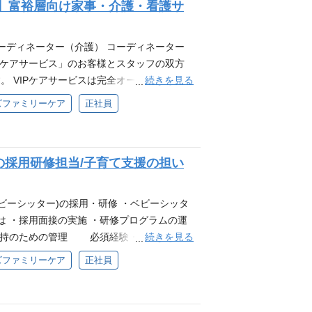
】富裕層向け家事・介護・看護サ
 ・お客様への入会に関するお問い合わ
対応 ・ケアスタッフ教育・指導 ・介護施
経験・スキル ・PCスキル（ワード、エクセ
ーディネーター（介護） コーディネーター
介護福祉士 ・サービス提供責任者経験者 ・
Pケアサービス」のお客様とスタッフの双方
社会福祉士等 コーディネーター（看護師）
続きを見る
 VIPケアサービスは完全オーダーメイド
の経験のある方 ・成人看護、老人看護の就
気持ちに寄り添い、最適なサービスを提案し
ズファミリーケア
正社員
ョン、介護施設でのマネジメント・管理者と
ナースケアスタッフの採用と育成を頂くほか、
富裕層のため、きちんとしたマナーの知識があ
通して、当社サービスを世の中に浸透させて
る方 ・既存の枠にとらわれず事業の推進・
介護・看護サービスの最適なコーディネートを
切にし、コミュニケーションを取りながらマ
採用研修担当/子育て支援の担い
ィネーター（介護・看護） ・お客様への入
会契約業務 ・顧客対応 ・ケアスタッフ教
他事業部内業務 必須経験・スキル ・PCスキ
ビーシッター)の採用・研修 ・ベビーシッタ
ィネーター ・介護福祉士 ・サービス提供
は ・採用面接の実施 ・研修プログラムの運
研修修了者 ・社会福祉士、看護師等 看護
続きを見る
質維持のための管理 必須経験・スキル ・定
める人財像 ・顧客の中心が富裕層のため、
計、運用の一連の流れを実行し、一定の成果
ズファミリーケア
正社員
インドを持ってご応対いただける方 ・既存
キル （上記経験があれば人事経験、人材業界経験
のある方 ・仲間との会話を大切にし、コミ
財像 ・お客様やスタッフの視点に立ち、ホス
方 歓迎要件 次のいずれかの経験のある方
達成に向けて、自発的に行動できる方 ・変