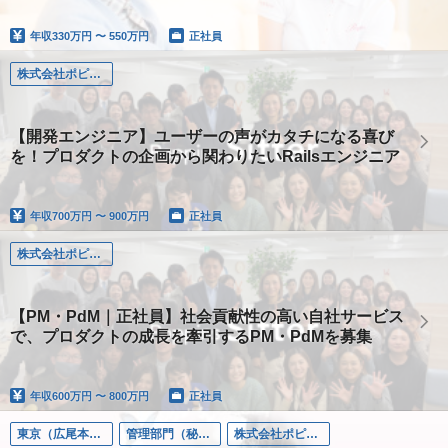
年収
330万円 〜 550万円
正社員
株式会社ポピンズシッター
【開発エンジニア】ユーザーの声がカタチになる喜び
を！プロダクトの企画から関わりたいRailsエンジニア
年収
700万円 〜 900万円
正社員
株式会社ポピンズシッター
【PM・PdM｜正社員】社会貢献性の高い自社サービス
で、プロダクトの成長を牽引するPM・PdMを募集
年収
600万円 〜 800万円
正社員
東京（広尾本社）
管理部門（秘書/経理/法務など）
株式会社ポピンズ