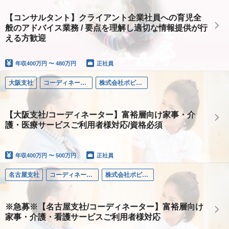
【コンサルタント】クライアント企業社員への育児全
般のアドバイス業務 / 要点を理解し適切な情報提供が行
える方歓迎
年収
400万円 〜 480万円
正社員
大阪支社
コーディネーター
株式会社ポピンズファミリーケア
【大阪支社/コーディネーター】富裕層向け家事・介
護・医療サービスご利用者様対応/資格必須
年収
400万円 〜 500万円
正社員
名古屋支社
コーディネーター
株式会社ポピンズファミリーケア
※急募※【名古屋支社/コーディネーター】富裕層向け
家事・介護・看護サービスご利用者様対応