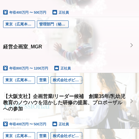
年収
400万円 〜 500万円
正社員
東京（広尾本社）
管理部門（秘書/経理/法務など）
経営企画室_MGR
年収
800万円 〜 1200万円
正社員
東京（広尾本社）
営業
株式会社ポピンズプロフェショナル
【大阪支社】企画営業/リーダー候補 創業35年/乳幼児
教育のノウハウを活かした研修の提案、プロポーザル
への参加
年収
400万円 〜 500万円
正社員
東京（広尾本社）
営業
株式会社ポピンズプロフェショナル