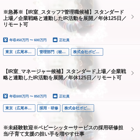
※急募※【IR室_スタッフ?管理職候補】スタンダード
上場／企業戦略と連動したIR活動を展開／年休125日／
リモート可
年収
450万円 〜 600万円
正社員
東京（広尾本社）
管理部門（秘書/経理/法務など）
株式会社ポピンズ
【IR室_マネージャー候補】スタンダード上場／企業戦
略と連動したIR活動を展開／年休125日／リモート可
年収
600万円 〜 850万円
正社員
東京（広尾本社）
採用・研修
株式会社ポピンズファミリーケア
※未経験歓迎※ベビーシッターサービスの採用研修担
当/子育て支援の担い手を増やす仕事