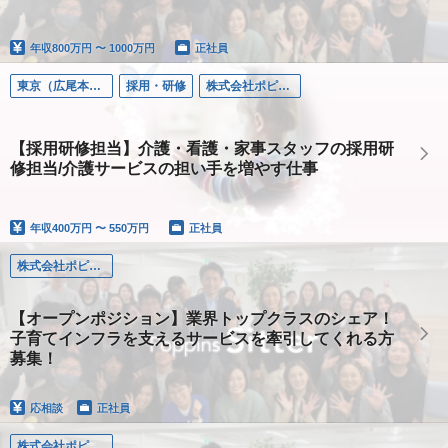
年収
800万円 〜 1000万円
正社員
東京（広尾本社）
採用・研修
株式会社ポピンズファミリーケア
【採用研修担当】介護・看護・家事スタッフの採用研
修担当/介護サービスの担い手を増やす仕事
年収
400万円 〜 550万円
正社員
株式会社ポピンズシッター
【オープンポジション】業界トップクラスのシェア！
子育てインフラを支えるサービスを牽引してくれる方
募集！
応相談
正社員
株式会社ポピンズシッター