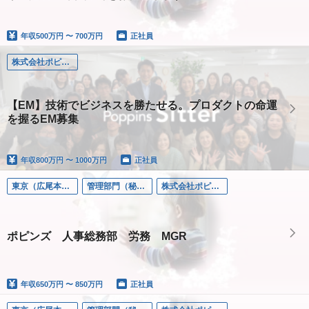
年収
500万円 〜 700万円
正社員
株式会社ポピンズシッター
【EM】技術でビジネスを勝たせる。プロダクトの命運
を握るEM募集
年収
800万円 〜 1000万円
正社員
東京（広尾本社）
管理部門（秘書/経理/法務など）
株式会社ポピンズ
ポピンズ 人事総務部 労務 MGR
年収
650万円 〜 850万円
正社員