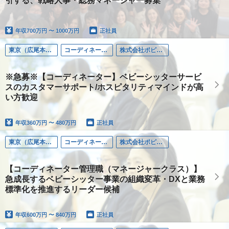
引する、戦略人事・総務マネージャー募集
年収
700万円 〜 1000万円
正社員
東京（広尾本社）
コーディネーター
株式会社ポピンズファミリーケア
※急募※【コーディネーター】ベビーシッターサービ
スのカスタマーサポート/ホスピタリティマインドが高
い方歓迎
年収
360万円 〜 480万円
正社員
東京（広尾本社）
コーディネーター
株式会社ポピンズファミリーケア
【コーディネーター管理職（マネージャークラス）】
急成長するベビーシッター事業の組織変革・DXと業務
標準化を推進するリーダー候補
年収
600万円 〜 840万円
正社員