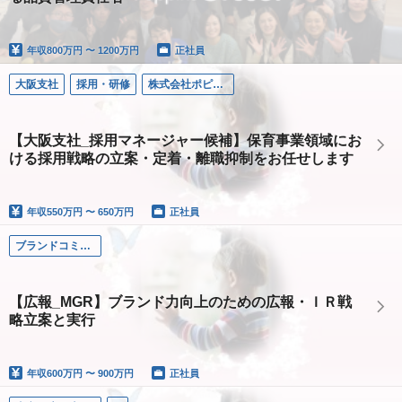
年収
800万円 〜 1200万円
正社員
大阪支社
採用・研修
株式会社ポピンズエデュケア
【大阪支社_採用マネージャー候補】保育事業領域にお
ける採用戦略の立案・定着・離職抑制をお任せします
年収
550万円 〜 650万円
正社員
ブランドコミュニケーション部 MGR
【広報_MGR】ブランド力向上のための広報・ＩＲ戦
略立案と実行
年収
600万円 〜 900万円
正社員