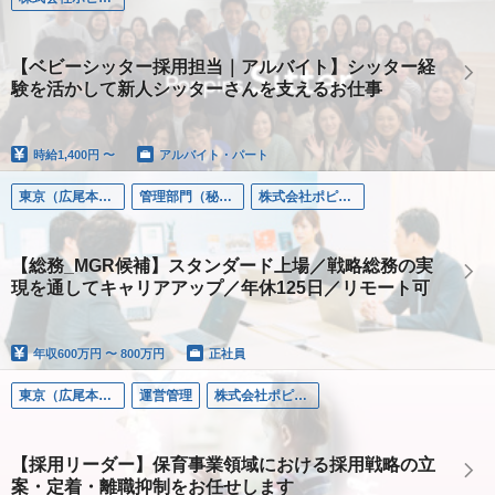
【ベビーシッター採用担当｜アルバイト】シッター経
験を活かして新人シッターさんを支えるお仕事
時給
1,400円 〜
アルバイト・パート
東京（広尾本社）
管理部門（秘書/経理/法務など）
株式会社ポピンズ
【総務_MGR候補】スタンダード上場／戦略総務の実
現を通してキャリアアップ／年休125日／リモート可
年収
600万円 〜 800万円
正社員
東京（広尾本社）
運営管理
株式会社ポピンズエデュケア
【採用リーダー】保育事業領域における採用戦略の立
案・定着・離職抑制をお任せします