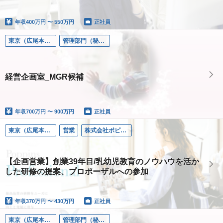
年収
400万円 〜 550万円
正社員
東京（広尾本社）
管理部門（秘書/経理/法務など）
経営企画室_MGR候補
年収
700万円 〜 900万円
正社員
東京（広尾本社）
営業
株式会社ポピンズプロフェショナル
【企画営業】創業39年目/乳幼児教育のノウハウを活か
した研修の提案、プロポーザルへの参加
年収
370万円 〜 430万円
正社員
東京（広尾本社）
管理部門（秘書/経理/法務など）