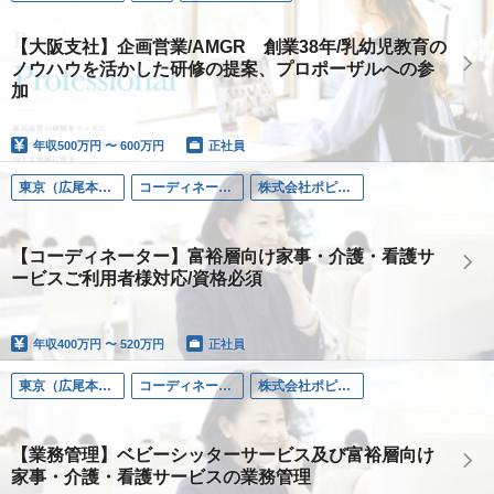
【大阪支社】企画営業/AMGR 創業38年/乳幼児教育の
ノウハウを活かした研修の提案、プロポーザルへの参
加
年収
500万円 〜 600万円
正社員
東京（広尾本社）
コーディネーター
株式会社ポピンズファミリーケア
【コーディネーター】富裕層向け家事・介護・看護サ
ービスご利用者様対応/資格必須
年収
400万円 〜 520万円
正社員
東京（広尾本社）
コーディネーター
株式会社ポピンズファミリーケア
【業務管理】ベビーシッターサービス及び富裕層向け
家事・介護・看護サービスの業務管理