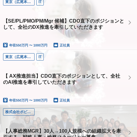
東京（広尾本社）
IT
【SE/PL/PMO/PM/Mgr 候補】CDO直下のポジションと
して、全社のDX推進を牽引していただきます
年収
550万円 〜 1000万円
正社員
東京（広尾本社）
IT
【 AX推進担当】CDO直下のポジションとして、全社
のAI推進を牽引していただきます
年収
550万円 〜 1000万円
正社員
株式会社ポピンズシッター
【人事総務MGR】30人→100人規模への組織拡大を牽