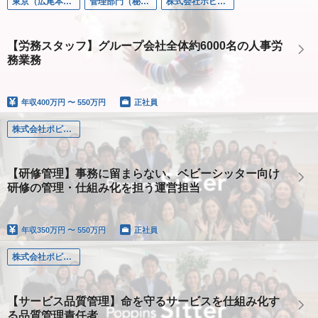
東京（広尾本社）
管理部門（秘書/経理/法務など）
株式会社ポピンズ
【労務スタッフ】グループ会社全体約6000名の人事労
務業務
年収
400万円 〜 550万円
正社員
株式会社ポピンズシッター
【研修管理】事務に留まらない、ベビーシッター向け
研修の管理・仕組み化を担う運営担当
年収
350万円 〜 550万円
正社員
株式会社ポピンズシッター
【サービス品質管理】命を守るサービスを仕組み化す
る品質管理責任者