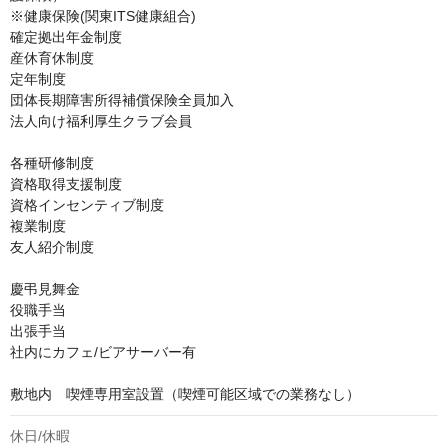
※健康保険(関東ITS健康組合)

確定拠出年金制度

産休育休制度

定年制度

団体長期障害所得補償保険全員加入

法人向け福利厚生クラブ会員

各種研修制度

資格取得支援制度

資格インセンティブ制度

複業制度

友人紹介制度

慶弔見舞金

役職手当

出張手当

社内にカフェ/ビアサーバー有

敷地内　喫煙専用室設置（喫煙可能区域での業務なし）
休日/休暇