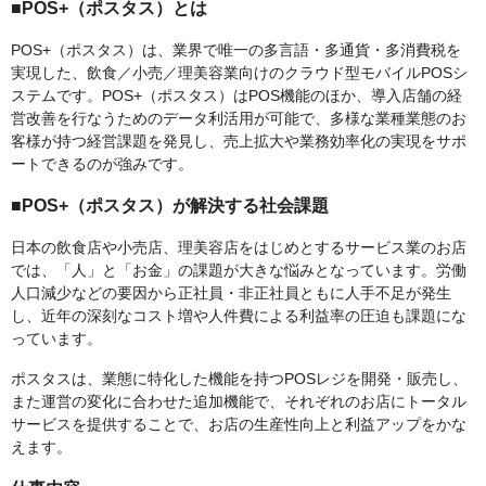
■POS+（ポスタス）とは
POS+（ポスタス）は、業界で唯一の多言語・多通貨・多消費税を
実現した、飲食／小売／理美容業向けのクラウド型モバイルPOSシ
ステムです。POS+（ポスタス）はPOS機能のほか、導入店舗の経
営改善を行なうためのデータ利活用が可能で、多様な業種業態のお
客様が持つ経営課題を発見し、売上拡大や業務効率化の実現をサポ
ートできるのが強みです。
■POS+（ポスタス）が解決する社会課題
日本の飲食店や小売店、理美容店をはじめとするサービス業のお店
では、「人」と「お金」の課題が大きな悩みとなっています。労働
人口減少などの要因から正社員・非正社員ともに人手不足が発生
し、近年の深刻なコスト増や人件費による利益率の圧迫も課題にな
っています。
ポスタスは、業態に特化した機能を持つPOSレジを開発・販売し、
また運営の変化に合わせた追加機能で、それぞれのお店にトータル
サービスを提供することで、お店の生産性向上と利益アップをかな
えます。