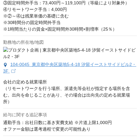
③固定時間外手当：73,400円～119,100円（等級により対象外）

④リモートワーク手当：4,000円

※②～④は残業単価の基礎に含む

※30時間分の固定時間外手当

※1時間当たりの賃金×固定時間外30時間×割増率（25％）
勤務地の所在地/地図
104-0045 東京都中央区築地5-4-18 汐留イーストサイドビル2・
3F
会社の定める就業場所

（リモートワークを行う場所、派遣先等会社が指定する場所を含
む。出向を命じることがあり、その場合は出向先の定める就業場
所）
給与に関する追記事項
通勤手当：出社日数に基き実費支給 ※片道上限1,000円

オファー金額は選考過程で変更の可能性あり