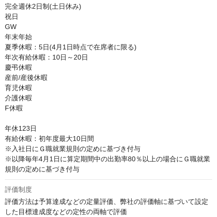
完全週休2日制(土日休み)

祝日

GW

年末年始

夏季休暇：5日(4月1日時点で在席者に限る)

年次有給休暇：10日～20日

慶弔休暇

産前/産後休暇

育児休暇

介護休暇

F休暇

年休123日

有給休暇：初年度最大10日間

※入社日にＧ職就業規則の定めに基づき付与

※以降毎年4月1日に算定期間中の出勤率80％以上の場合にＧ職就業
規則の定めに基づき付与
評価制度
評価方法は予算達成などの定量評価、弊社の評価軸に基づいて設定
した目標達成度などの定性の両軸で評価
