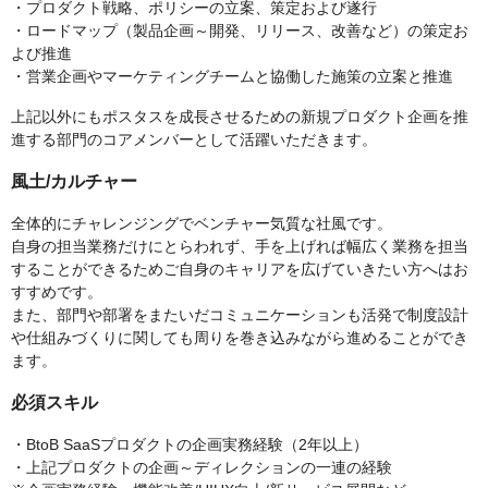
・プロダクト戦略、ポリシーの立案、策定および遂行
・ロードマップ（製品企画～開発、リリース、改善など）の策定お
よび推進
・営業企画やマーケティングチームと協働した施策の立案と推進
上記以外にもポスタスを成長させるための新規プロダクト企画を推
進する部門のコアメンバーとして活躍いただきます。
風土/カルチャー
全体的にチャレンジングでベンチャー気質な社風です。
自身の担当業務だけにとらわれず、手を上げれば幅広く業務を担当
することができるためご自身のキャリアを広げていきたい方へはお
すすめです。
また、部門や部署をまたいだコミュニケーションも活発で制度設計
や仕組みづくりに関しても周りを巻き込みながら進めることができ
ます。
必須スキル
・BtoB SaaSプロダクトの企画実務経験（2年以上）
・上記プロダクトの企画～ディレクションの一連の経験