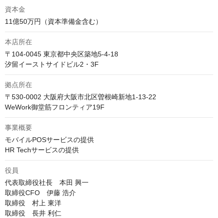
資本金
11億50万円（資本準備金含む）
本店所在
〒104-0045 東京都中央区築地5-4-18

拠点所在
〒530-0002 大阪府大阪市北区曽根崎新地1-13-22

WeWork御堂筋フロンティア19F
事業概要
モバイルPOSサービスの提供

HR Techサービスの提供
役員
代表取締役社長　本田 興一

取締役CFO　伊藤 浩介

取締役　村上 東洋

取締役　長井 利仁
