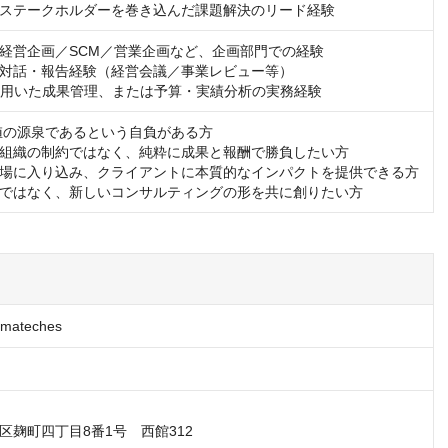
ステークホルダーを巻き込んだ課題解決のリード経験
経営企画／SCM／営業企画など、企画部門での経験

対話・報告経験（経営会議／事業レビュー等）

PIを用いた成果管理、または予算・実績分析の実務経験
値の源泉であるという自負がある方

組織の制約ではなく、純粋に成果と報酬で勝負したい方

場に入り込み、クライアントに本質的なインパクトを提供できる方

ではなく、新しいコンサルティングの形を共に創りたい方
ateches
区麹町四丁目8番1号　西館312