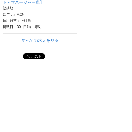
ト～マネージャー職】
勤務地：
給与：
応相談
雇用形態：正社員
掲載日：
30+日
前に掲載
すべての求人を見る