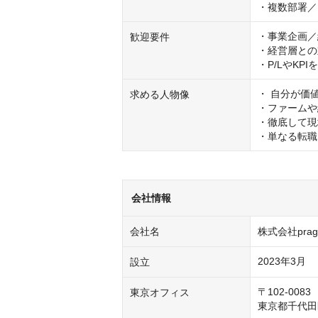
・複数部署／
・事業企画／
歓迎要件
・経営層との
・P/LやK
・ 自分が価
求める人物像
・ファームや
・徹底して現
・単なる転職
会社情報
会社名
株式会社pragm
2023年3月
設立
〒102-0083

東京オフィス
東京都千代田