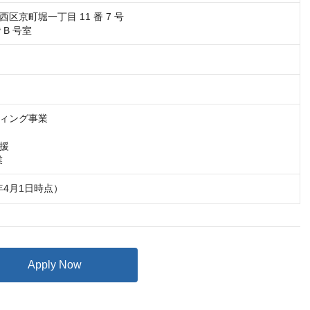
区京町堀一丁目 11 番 7 号

 B 号室 
ィング事業

援

6年4月1日時点）
Apply Now