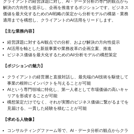
クライアントの経営課題に対し、AI・データ分析の専門的観点から
解決の方向性を提示し、企画を推進するポジションです。ビジネス
価値を最大化するためのAI戦略の策定から分析モデルの構築・業務
適用までを構想し、クライアントのAI活用をリードします。
【主な業務内容】
経営課題に対するAI観点での分析、および解決の方向性提示
AI活用を軸とした新規事業や業務改革の企画立案、推進
ビジネス価値を最大化するためのAI/分析モデルの構想策定
【ポジションの魅力】
クライアントの経営層と直接対話し、最先端のAI技術を駆使して
事業の根幹にインパクトを与えることが可能
AIという専門領域に特化し、第一人者として市場価値の高いキャ
リアを形成することが可能
構想策定だけでなく、それが実際のビジネス価値に繋がるまでを
見届ける、一貫した経験を積むことが可能
【求める人物像】
コンサルティングファーム等で、AI・データ分析の観点からクラ