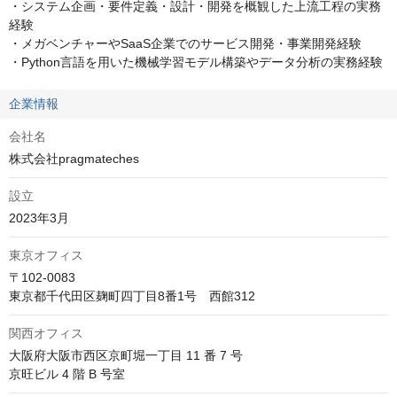
・システム企画・要件定義・設計・開発を概観した上流工程の実務
経験

・メガベンチャーやSaaS企業でのサービス開発・事業開発経験

・Python言語を用いた機械学習モデル構築やデータ分析の実務経験
企業情報
会社名
株式会社pragmateches
設立
2023年3月
東京オフィス
〒102-0083

東京都千代田区麹町四丁目8番1号　西館312
関西オフィス
大阪府大阪市西区京町堀一丁目 11 番 7 号

京旺ビル 4 階 B 号室 