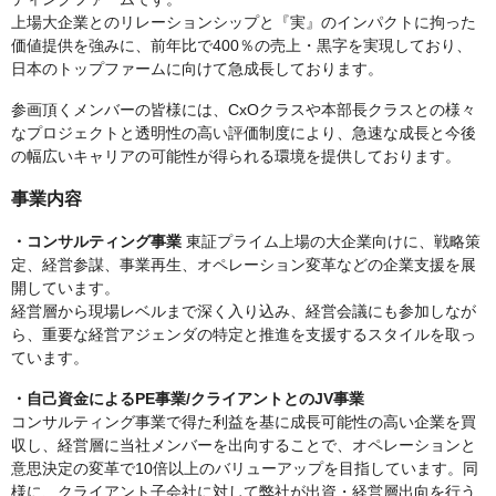
上場大企業とのリレーションシップと『実』のインパクトに拘った
価値提供を強みに、前年比で400％の売上・黒字を実現しており、
日本のトップファームに向けて急成長しております。
参画頂くメンバーの皆様には、CxOクラスや本部長クラスとの様々
なプロジェクトと透明性の高い評価制度により、急速な成長と今後
の幅広いキャリアの可能性が得られる環境を提供しております。
事業内容
・コンサルティング事業
東証プライム上場の大企業向けに、戦略策
定、経営参謀、事業再生、オペレーション変革などの企業支援を展
開しています。
経営層から現場レベルまで深く入り込み、経営会議にも参加しなが
ら、重要な経営アジェンダの特定と推進を支援するスタイルを取っ
ています。
・自己資金によるPE事業/クライアントとのJV事業
コンサルティング事業で得た利益を基に成長可能性の高い企業を買
収し、経営層に当社メンバーを出向することで、オペレーションと
意思決定の変革で10倍以上のバリューアップを目指しています。同
様に、クライアント子会社に対して弊社が出資・経営層出向を行う