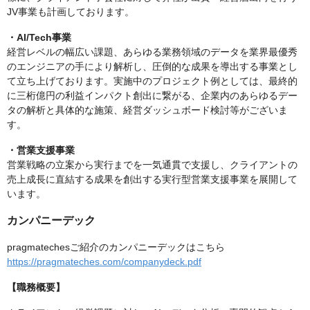
JV事業も計画しております。
・AI/Tech事業
経営レベルの幅広い課題、あらゆる業務領域のデータを業界最優秀
のエンジニアの手により解析し、圧倒的な成果を導出する事業とし
て立ち上げております。実施中のプロジェクト例としては、最終的
に三桁億円の利益インパクト創出に繋がる、企業内のあらゆるデー
タの解析と具体的な施策、経営ダッシュボード検討等がございま
す。​
・営業支援事業
営業戦略の立案から実行までを一気通貫で支援し、クライアントの
売上成長に直結する成果を創出する実行型営業支援事業を展開して
います。
カンパニーデック
pragmatechesご紹介のカンパニーデックはこちら
https://pragmateches.com/companydeck.pdf
【職務概要】