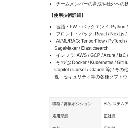
チームメンバーの育成や社外への
【使用技術詳細】
言語・FW・バックエンド: Python / Jav
フロント・バック: React / Next.js / Nuxt.
AI/ML/RAG: TensorFlow / PyTorch / 
SageMaker / Elasticsearch
インフラ: AWS / GCP / Azure / IaC (
その他: Docker / Kubernetes / GitH
Copilot / Cursor / Clau
視、セキュリティ等の各種ソフトウ
職種 / 募集ポジション
AI/システム
雇用形態
正社員