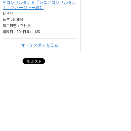
AIコンサルタント【シニアコンサルタン
ト～マネージャー職】
勤務地：
給与：
応相談
雇用形態：正社員
掲載日：
30+日
前に掲載
すべての求人を見る