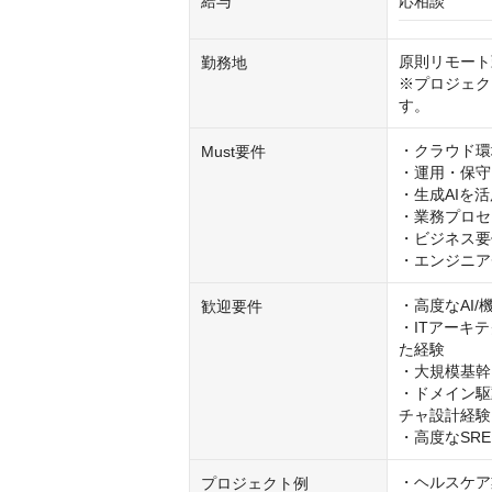
給与
応相談
原則リモート
勤務地
※プロジェク
す。
・クラウド環
Must要件
・運用・保守
・生成AIを
・業務プロセ
・ビジネス要
・エンジニア
・高度なAI
歓迎要件
・ITアーキ
た経験

・大規模基幹
・ドメイン駆
チャ設計経験

・高度なSR
・ヘルスケア
プロジェクト例