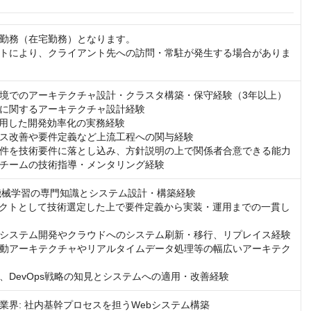
勤務（在宅勤務）となります。

トにより、クライアント先への訪問・常駐が発生する場合がありま
境でのアーキテクチャ設計・クラスタ構築・保守経験（3年以上）

に関するアーキテクチャ設計経験

活用した開発効率化の実務経験

ス改善や要件定義など上流工程への関与経験

件を技術要件に落とし込み、方針説明の上で関係者合意できる能力

チームの技術指導・メンタリング経験
/機械学習の専門知識とシステム設計・構築経験

テクトとして技術選定した上で要件定義から実装・運用までの一貫し
システム開発やクラウドへのシステム刷新・移行、リプレイス経験

動アーキテクチャやリアルタイムデータ処理等の幅広いアーキテク
E、DevOps戦略の知見とシステムへの適用・改善経験
業界: 社内基幹プロセスを担うWebシステム構築
