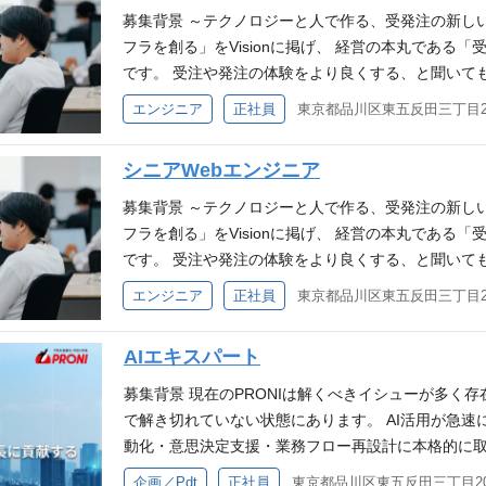
ューが滞留し、本来到達できるはずのスピードで事
募集背景 ～テクノロジーと人で作る、受発注の新し
です。 このギャップを埋めるために必要なのは、課
フラを創る」をVisionに掲げ、 経営の本丸である「
一気通貫で担い、AIを活用してプロダクトとして実
です。 受注や発注の体験をより良くする、と聞いて
受注者向けに提供するAIプロダクトの企画・推進、
ンと来ないかもしれません。 特に中小企業では非常
エンジニア
正社員
し、「AIネイティブな会社」への変革を、現場と並
が「受発注業務」であると言われています。 当社の
います。 ▼Founder栗山が語る事業ビジョンやAI
ビスの開発をしていたメンバーもいます。 そのメン
シニアWebエンジニア
PRONIが切り拓く次の10年 ─中小企業を変える、BPO ×
会社が多いこと」「情報も使い方、捉え方が人によ
「PRONIのエンジニアが目指す先」についてはこちらの
「非効率的に行われており、非常に時間がかかるこ
募集背景 ～テクノロジーと人で作る、受発注の新し
創開発の最前線！PRONIが切り開く未来とは？ 業務
です。 世の中の非効率、かつ、非誠実な受発注業務の
フラを創る」をVisionに掲げ、 経営の本丸である「
本的な再構築を推進していただきます。 自らプロト
務内容／環境 Visionの実現に向け、日本最大級のBt
です。 受注や発注の体験をより良くする、と聞いて
ていくことを期待しています。 単なる自動化ではな
ツ」を中心にプロダクトの開発業務をご担当いただ
ンと来ないかもしれません。 特に中小企業では非常
エンジニア
正社員
前提とした業務変革・プロダクト設計を生み出すことが
の成長をリードする役割を期待しています。 主な業務
が「受発注業務」であると言われています。 当社の
クトの企画・推進 ・カスタマー(発注企業)・パートナ
PI設計 / バックエンド開発 / リリース後の運用な
ビスの開発をしていたメンバーもいます。そのメン
クトの企画立案から推進 ・現場（営業・CS・オペ
AIエキスパート
連携による開発の効率化 ・パフォーマンス改善など
会社が多いこと」「情報も使い方、捉え方が人によ
ーズの一次情報を取得 ・ChatGPT、Gemini、Cla
ンド開発 ・UX提供のための適切なAPI / コンポ
「非効率的に行われており、非常に時間がかかるこ
募集背景 現在のPRONIは解くべきイシューが多く
たプロダクトの要件定義・仕様策定 ・エンジニア・
程 ・デザイナーやプロダクトオーナーと協力して、最適
です。 世の中の非効率、かつ、非誠実な受発注業務の
で解き切れていない状態にあります。 AI活用が急速
善をリード ・自社AIプラットフォームを活用したAI
・ご経験に応じて、開発要件定義、開発優先度の決
務内容／環境 BtoB受発注プラットフォーム「PRO
動化・意思決定支援・業務フロー再設計に本格的に取
ティブな業務設計の推進 ・全社横断的な業務プロセス
定、スクラムマスターなどの役割も期待します ※変
術・戦略の両面から牽引していただきます。 シニア
装にかかるコストは大きく下がり、1人のエンジニア
企画／Pdt
正社員
門と連携し、個別課題を把握しAIを組み込んだ業務設