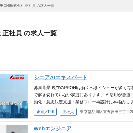
PRONI株式会社 正社員 の求人一覧
社 正社員 の求人一覧
シニアAIエキスパート
募集背景 現在のPRONIは解くべきイシューが多く
で解き切れていない状態にあります。 AI活用が急速
動化・意思決定支援・業務フロー再設計に本格的に取
装にかかるコストは大きく下がり、1人のエンジニア
企画／Pdt
正社員
す。本来であれば、課題ごとに高速に仮説検証を回
ける状態にあります。 しかし現状は、課題を起点に
Webエンジニア
オーナー」が不足しており、この変化を十分に活かし