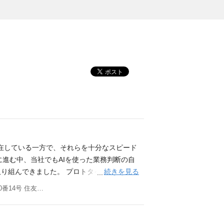
存在している一方で、それらを十分なスピード
に進む中、当社でもAIを使った業務判断の自
続きを見る
り組んできました。 プロトタイピングや実
が生み出せる価値は飛躍的に高まっていま
東京都品川区東五反田三丁目20番14号 住友不動産高輪パークタワー12階／18階
し、複数のイシューを同時並行で解決してい
企画からプロトタイピングまでを担う「課題
きれていません。 その結果、解くべきイシ