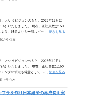
約30名) ・プロダクトごとの少数精鋭チーム
定、AIを活用した次世代の開発プロセスの
し、複数のイシューを同時並行で解決してい
ジェクトチーム編成による業務変革の伴走 ・
トなチームに分かれて活動しています。 ・
せる役割を期待しています。 主な業務 技術
企画からプロトタイピングまでを担う「課題
（変更の範囲）会社が定める業務 社内AI活
ル、ぐるなび等）出身のシニア層や、ベンチャ
る技術選定や、既存プロダクトのリプレイス・
きれていません。 その結果、解くべきイシ
問い合わせ効率化 Devinを活用した開発エン
高い技術力を持つメンバーに囲まれて成長で
n、Cursor、Claude Code等のAIツー
業やプロダクトを前進させられていない状況
る」というビジョンのもと、2025年12月に
RONI.AIを用いた議事録作成、商談準備の業
の垣根はなく、全員が「同じ船に乗るメンバ
チーム全体の生産性を最大化させる 経営レ
題を起点に企画からプロトタイピングまでを
9A）いたしました。 現在、正社員数は150
チーム：プロダクト開発部 取締役の中村が
ロダクトを創り上げます。 ▼開発組織につい
ジネスの「不」を解消するためのプロダクト企
装できる人材です。 ユーザーである発注者や
続きを見る
により、以前よりも一層スピード感を持って
開発に関わるメンバーが在籍しています。 募
る」ことを大切にしています。 単にコードを書
ンド・フロントエンド開発 ・API設計から
および社内の業務フロー改革をミッションと
いる受発注に関する様々なデータを活用し、発
たプロダクト開発または業務改善を、自ら手を動
東京都品川区東五反田三丁目20番14号 住友不動産高輪パークタワー12階／18階
の仕組みが整っています。 1.仮説検証を回
工程のリード。デザイナーやプロダクトオー
走しながらリードしていただける方を求めて
して納得感のあるサービス（≒インフラ）にな
オペレーション等）に積極的に入り込み、課
位で情報共有と調整を行い、状況が変わっても
技術貢献 ・コードレビューやペアプログラミ
に関する想いはこちらのnoteをご覧ください。
が厚いPRONIアイミツ事業部と、SaaS
特に生成AI）のキャッチアップを積極的に行
を繰り返します。 ・デイリースクラム 毎
や勉強会などを通じたチーム全体の技術力底
 SaaS × AIの新時代─ ▼CTO竹澤が語る
DXコンシェルジュ、パートナーセールス、エ
ンジニア経験は不問ですが、開発部門との連
相談・解決できる、風通しの良い環境です。
続的な解消 基盤インフラの構築・運用・改
noteをご覧ください。 新CTOが語るAI共
す。 （選考を通して、ご経験 / 希望に合
る」というビジョンのもと、2025年12月に
AIツールの導入にとどまらず、業務フローの
クトなチームを構成。 職種の垣根を超え、全
組織構成 配属部署：プロダクト開発部 (在籍
内容／環境 AIネイティブな業務フローへの抜
note記事 ・PRONIアイミツSaaS事業
9A）いたしました。 現在、正社員数は150
横断的な規模での業務プロセス改革（BPR）
ストで議論します。 2. 「AIネイティブ」
 エンジニアが、プロダクトごとに数名ずつの
タイプをつくりながら仮説検証を高速に回し
ttps://note.proni.co.jp/n/n22
続きを見る
ッチングの領域も得意としているホームペー
を主導した経験 複数の事業部門や多様なス
de code 等のツール活用を全社で推進。 コーディ
様なバックグラウンド 大手IT企業（アイス
く、業務の在り方そのものを問い直し、AIを
tps://note.proni.co.jp/n/nc2df0de
ツールなどの「SaaS」にも領域を広げてお
を抽出・解決に導いた経験 ノーコード/ロー
「何を作るか」という本質的な思考に時間を
東京都品川区東五反田三丁目20番14号 住友不動産高輪パークタワー12階／18階
ーでのプロダクト立ち上げ経験者が在籍して
ミッションです。 主な業務 ① AIプロダ
 各ポジション共に、企業間取引の効率化と最適
。 今回は、発注に関する課題を持つユーザ
oogle Apps Script（GAS）等のス
り向上した生産性を、ユーザー価値に向き合う
力体制 上司・部下の垣根はなく、全員が「同
トナー（受注企業）・社内向けに提供するAI
ことを目的としています。 ＜DXコンシェル
いしたいです。【企業紹介】を通してお客様
先進企業や有識者とのネットワークを保有し、
を行っています。 3. 技術力を磨き、品質を
で議論しながらプロダクトを創り上げます。
ンフラを作り日本経済の再成長を実
・オペレーション等）に積極的に入り込み、課
タマー）に対して、課題特定のためのヒアリ
ります。 ▼メンバーのインタビュー記事 ・
元した経験 求める人物像 AI技術に強い関
 本番にデプロイされる全てのコードに対し
ものを正しくつくる」ことを大切にしていま
ClaudeなどのLLMをはじめとしたAI技術を
る受注企業（パートナー）をマッチングさせ
走できる。入社2ヶ月で感じたPRONIコン
ザーを深く理解するために自らアクションを
Good / More形式のフィードバック レビ
的な価値を届けるための仕組みが整っていま
ニア・デザイナーと連携し、プロダクトの実
に対し、お電話で提案のお時間をいただいて