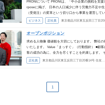
シェルジュの魅力 https://note.proni.co.jp/n/n
PRONIについて PRONIは、「中小企業の挑戦を
起こせる方（現場訪問・ユーザーヒアリング等を自ら
ューは「良い点を褒める（Good）」と「より良くす
す。 1.仮説検証を回す「アジャイル開発」 ・1週間
現・改善をリード ・自社AIプラットフォームを活用
います。 ＜パートナーセールス＞ ご契約いただい
ビスの導入、ご発注を検討するユーザーへの要件や課
rposeに掲げ、 日本の人口減少に伴う労働力不足
標達成のために必要なことは何でも取り組めるフット
輩エンジニアの知見を吸収しながら成長できる環境で
い、状況が変わっても素早く軌道修正しながら、 最
AIネイティブな業務設計の推進 ・全社横断的な業務
ング～成果創出に向けたサクセス業務と、より一層の
したユーザーへの定期的な接点づくり / 問い合わせ対応
（受発注）の変革という切り口から事業を運営しています
視し、コミュニケーション能力に優れた方 新しい技
前に「どう解決するか」をチームで考えるフェーズを
デイリースクラム 毎日チームで状況を同期。困りご
業務部門と連携し、個別課題を把握しAIを組み込んだ
営業を行なっていただきます。 ＜エンタープライズ
先候補となる企業の提案 ・提案品質向上に向けた、オ
（「PRONIアイミツ」）を開始し、現在は25万社
を持つ方 弊社バリューの「まっすぐ」と「プロフェ
です。 ▼サポート体制 ・メンター制度と週次振り返
しの良い環境です。 ・チーム一体の開発 プロダク
ビジネス
正社員
にするための社内カルチャー醸成・浸透 ・部門横断
企業の中でもSaaS領域でのトップベンダーに向け
・顧客の声を反映させたサービス改善 ◇具体的な業
ウェア比較・導入支援等を行い、国内最大級の受発注
パクト・アウトカムに向き合える方 現状にとどまる
り返り会などを通じて、 技術面・キャリア面の両方
職種の垣根を超え、全員が「同じ船に乗るメンバー
伴走 ・各部門の改善事例を横展開し、全社的な底上
す。 ＜事業開発＞ 既存事業と並行してPoCを行な
お問合せに対し、お電話で要件ヒアリングします。 
社が向き合う市場は、注力中のDX領域だけでも3.1兆
きる方 ＜各種コンテンツ＞ ・採用サイト https://careers.p
法か」を学ぶ設計レビュー プログラミング着手前に
す。 2. 「AIネイティブ」な環境 ・AI活用の常態化 Devi
社内AI活用事例 NotebookLMを使用したコーポレ
オープンポジション
っていただきます。方針策定から実行までを少数精鋭
ル提案まで行います。 要件をおまとめし、課題解決
る巨大市場です。 ＜サービスの特徴＞ 【システム×
kerdeck.com/proni/proni-now-hiring ・公式note https:/
す。 タスクの解決策をチームで議論することで、先
を全社で推進。 コーディングやレビューの一部をA
開発エンジニアのコーディング支援 Geminiの全社利用
囲）会社が定める業務 チーム・環境 各チームはメン
ユーザー（継続サポート）】 継続的なお悩みや新た
ライン上のマッチングにとどまらず、DXコンシェル
求める人物像 価値観を大切にしております。 弊社
イレクトに吸収できます。 ・実戦的なドメイン知識
う本質的な思考に時間を割いています。 ・ユーザー価
準備の業務改善等、営業活動の業務効率化 チーム・環
ビス改善やマネジメントなどにも早期にチャレンジい
いきます。 進捗状況に合わせて、ソリューション・
解決すべきか」という課題設定〜最適なソリューショ
いたします。 Value「まっすぐ」（行動指針） ■
た開発環境により、 複雑なBtoBビジネスのドメイ
ユーザー価値に向き合う時間へとシフトさせる「AI
の中村が管掌を務め、エンジニアやPdMを中心にプ
根を越えて意見を出し合いより良いサービス作りのた
ィング対象 マーケティング・広報、新規事業開発、 人
潜在ニーズの両方を取り込む成長モデル】 インター
客の成功の為に、全力を尽くすことを約束します。 
です。 ・スキルアップ支援制度 資格取得補助制度（
3. 技術力を磨き、品質を担保する「レビュー文化」
ます。 募集要件 必須要件 AI技術（特に生成AI）
必須要件 以下いずれかのご経験 ・法人向け無形商材
P制作、アプリ・システム開発、 動画制作、WEB広
DXの必要性に気づいていない企業に対してもニーズを
拘り、高みを目指し成長し続けます。 ■チーム全員
業可（許可制）など、 個人の「学び」を会社が全力
る全てのコードに対して、GitHub上で徹底したレビュー
正社員
東京都品川区東五反田三丁目20番14号 住友不動産高輪パークタワー12階／18階
ら手を動かして企画・推進した実務経験 現場（営業
験2年以上 ・事業開発 / 事業推進の2年以上 歓迎要件
どのSaaSツール etc ※詳しくはサービスサイトをご覧くだ
25年12月に東京証券取引所グロース市場へ上場（証
く、良い悪いをはっきり言えるチームを目指します。
ック 言語: PHP、TypeScript フレームワーク: Laravel
のフィードバック レビューは「良い点を褒める（Go
み、課題・ニーズの一次情報を取得した実績 最新AI
経験 ・SaaS/クラウドサービスの営業経験 ・コン
su.jp/） ・PRONIアイミツSaaS（https://saas.i
に加え、この巨大な市場に対して複数の事業を展開
頼関係を築きます。 ■成すべきことにまっすぐ向き
ソースコード管理: GitHub プロジェクト管理: Notion
e）」で行われ、 シニアエンジニアとしての知見・
的に行い、自社業務やプロダクトに適用してきた実績
ネジメント、リーダーのご経験 PRONIで働く魅力 
部 ・DXコンシェルジュグループ（リーダー含め37名
す。 募集背景 現在は一部の市場において評価は得
けて真剣に取り組みます。 最速かつ最高のアプロー
lack、miro、figma ドキュメンテーション: Notion インフラ:
す。 ・着手前の設計レビュー 実装前に「どう解決
との連携に必要な技術的理解力は求められます。 歓迎
を支援し、日本経済の再成長に貢献することができま
・無形商材の法人営業経験2年以上 ・インサイドセール
ジョンを実現するためには、より広範な産業・市場全
ぜひご覧ください ・採用サイト https://careers.proni.co
Pipeline, Lambda, CloudFront, CloudWatch, Auror
り、 シニアエンジニアがアーキテクチャ観点からチ
ローの再構築・生産性向上まで一連をリードした経験
ー： IT業界以外からの転職者も多く、さまざまな経
S・IT業界での営業経験 ・自社開発AIを用いたコン
にPRONIが向き合う受発注領域においては、業界
om/proni/proni-now-hiring ・公式note https://
募集要件 必須要件 PHP、Ruby、Python、JavaScr
1
用中の技術スタック 言語: PHP、TypeScript フレームワー
（BPR）において、企画立案〜実行〜効果検証まで
会の豊富さ： 結果を出すことで早期にリーダーやマ
経験 ・コンサルティング企業でのコンサル経験 ・チ
り、既存サービスの延長線上では十分に価値を届けき
ックブログ https://note.unilabo.jp/m/mc84
ョンの開発経験3年以上 Webアプリケーションの運用経験半年以
ス: PostgreSQL ソースコード管理: GitHub プロジェク
多様なステークホルダー（経営層含む）と連携し、複
す。 求める人物像 Value「まっすぐ」（行動指針）
リアパス ・Aさん（入社4年目）： 入社当初からD
社では、既存事業の進化に加え、領域ごとに最適な
て選出！ https://note.com/deliku0306/n/n0
等のAIツールを実務に組み込み、開発スピードの向
ションツール: Slack、miro、figma ドキュメンテーション: 
ード/ローコードツールを活用したプロダクト・業務フローの構築
の顧客の成功の為に、全力を尽くすことを約束します
て活躍！ ・Bさん（入社2年目）： 入社後、DXコ
を通じて価値提供の範囲を拡張していきたいと考えてい
リプレイスし、技術的負債を返却しました https://note.com/d
して捉え、KPI改善（離脱率・受注率など）を目的
deDeploy, CodePipeline, Lambda, CloudFront, Cloud