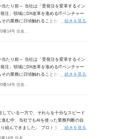
業やプロダクトを前進させられていない状況
い当たり前～ 当社は「受発注を変革するイン
題を起点に企画からプロトタイピングまでを
受発注」領域にDX改革を進めるITベンチャー
装できる人材です。 ユーザーである発注者や
続きを見る
もその業務に日頃触れることがない方は、ピ
および社内の業務フロー改革をミッションと
に非効率、かつ情報格差がある業務のひとつ
東京都品川区東五反田三丁目20番14号 住友不動産高輪パークタワー12階／18階
走しながらリードしていただける方を求めて
エンジニアの中には過去、地方企業向けサー
に関する想いはこちらのnoteをご覧ください。
バーは「情報がないだけで不利な状況になる
 SaaS × AIの新時代─ ▼CTO竹澤が語る
るので、不利な体験が行われていること」
noteをご覧ください。 新CTOが語るAI共
と」に負がある、と体感したことがあるそう
い当たり前～ 当社は「受発注を変革するイン
内容／環境 AIネイティブな業務フローへの抜
DXを推進したい、そう考えています。 業
受発注」領域にDX改革を進めるITベンチャー
タイプをつくりながら仮説検証を高速に回し
oB受発注プラットフォーム「PRONIアイミ
続きを見る
もその業務に日頃触れることがない方は、ピ
く、業務の在り方そのものを問い直し、AIを
きます。単なる実装に留まらず、プロダクト
に非効率、かつ情報格差がある業務のひとつ
東京都品川区東五反田三丁目20番14号 住友不動産高輪パークタワー12階／18階
ミッションです。 主な業務 ① AIプロダ
 バックエンド開発 ・フロントエンドへのA
エンジニアの中には過去、地方企業向けサー
ー(受注企業)・社内向けに提供するAIプロダ
ど、サーバーサイドに関わる全工程 ・CIツール
バーは「情報がないだけで不利な状況になる
レーション等）に積極的に入り込み、課題・ニ
の継続的なシステムの信頼性向上 フロントエ
るので、不利な体験が行われていること」
udeなどのLLMをはじめとしたAI技術を活用し
ーネント設計、フロントエンド開発に関わる全工
と」に負がある、と体感したことがあるそう
存在している一方で、それらを十分なスピード
デザイナーと連携し、プロダクトの実現・改
なUI/UX設計 プロダクト/チームへの貢献
DXを推進したい、そう考えています。 業
に進む中、当社でもAIを使った業務判断の自
アプリ・ワークフローの設計と実装 ② AIネイ
定、メンバーマネジメント、開発方針の策
NIアイミツ」を中心に、プロダクトの成長を技
続きを見る
り組んできました。 プロトタイピングや実
の分析・最適化・再構築（BPR） ・業務部
更の範囲：会社の定める業務 チーム・環境
エンジニアとして、単なる実装に留まらず、
が生み出せる価値は飛躍的に高まっていま
東京都品川区東五反田三丁目20番14号 住友不動産高輪パークタワー12階／18階
計を推進 ・AI活用を業務の当たり前にする