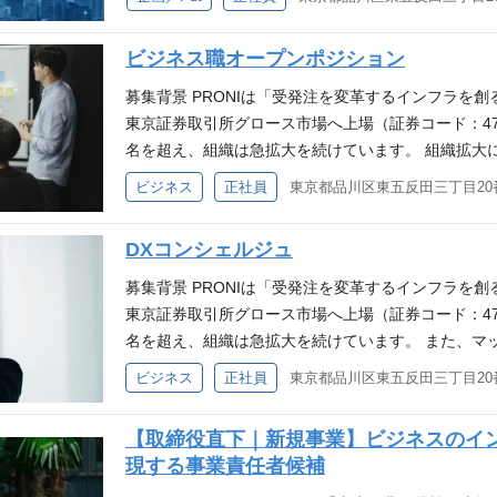
▼組織構成 配属部署：プロダクト開発部 (在籍人数：
複雑なビジネスドメインの整理やアーキテクチャの選
す。本来であれば、課題ごとに高速に仮説検証を回
ための社内カルチャー醸成・浸透 ・部門横断のプロ
エンジニアが、プロダクトごとに数名ずつのコンパク
構築など、エンジニアリングの力で事業をグロースさ
ける状態にあります。 しかし現状は、課題を起点に
各部門の改善事例を横展開し、全社的な底上げを実現 
多様なバックグラウンド 大手IT企業（アイスタイ
ビジネス職オープンポジション
戦略とアーキテクチャ設計 ・0→1フェーズにおけ
オーナー」が不足しており、この変化を十分に活かし
用事例 NotebookLMを使用したコーポレート部門の
ーでのプロダクト立ち上げ経験者が在籍しており、
モダン化を主導 AIネイティブな開発生産性の再定義 ・Devi
ューが滞留し、本来到達できるはずのスピードで事
募集背景 PRONIは「受発注を変革するインフラを創
ジニアのコーディング支援 Geminiの全社利用推進 P
きる環境です。 ・フラットな協力体制 上司・部下
ルを実務に組み込み、開発フローそのものを変革して
です。 このギャップを埋めるために必要なのは、課
東京証券取引所グロース市場へ上場（証券コード：47
務改善等、営業活動の業務効率化 チーム・環境 配属
ー」として、 営業ともワンチームで議論しながらプ
イヤーとの連携 ・取締役やCTOと密に連携し、ビ
一気通貫で担い、AIを活用してプロダクトとして実
名を超え、組織は急拡大を続けています。 組織拡大
管掌を務め、エンジニアやPdMを中心にプロダクト
て PRONIの開発組織は「正しいものを正しくつく
画・要件定義から実行までを一気通貫で担当 バックエ
受注者向けに提供するAIプロダクトの企画・推進、
サービス運用/改善を続けています。 日々蓄積して
集要件 必須要件 AI技術（特に生成AI）を活用し
ビジネス
正社員
くだけでなく、ユーザーへ本質的な価値を届けるため
リリース後の運用まで、サーバーサイドに関わる全
し、「AIネイティブな会社」への変革を、現場と並
注企業 / パートナー企業の双方により精度高く、そ
かして企画・推進した実務経験 現場（営業・CS・
す「アジャイル開発」 ・1週間スプリント 1週間単
ナーと連携した最適なUI/UX設計も担当 チームへの
います。 ▼Founder栗山が語る事業ビジョンやAI
ることを目指しています。 今回は役務領域での支援実績
題・ニーズの一次情報を取得した実績 最新AI技術（
素早く軌道修正しながら、 最速で意思決定とリリース
ングを通じたメンバーへの技術支援、ナレッジ共有
DXコンシェルジュ
PRONIが切り拓く次の10年 ─中小企業を変える、BPO ×
特化のPRONIアイミツSaaS事業部のいずれかで、
い、自社業務やプロダクトに適用してきた実績 ※エ
日チームで状況を同期。困りごとがあればその場で
上げ、リファクタリングや自動化など技術的負債の継
「PRONIのエンジニアが目指す先」についてはこちらの
ンタープライズセールス、事業開発の業務をお任せしま
募集背景 PRONIは「受発注を変革するインフラを創
携に必要な技術的理解力は求められます。 歓迎要件 
・チーム一体の開発 プロダクトごとに数名のコンパ
善 ※変更の範囲：会社の定める業務 チーム・環境 ▼
創開発の最前線！PRONIが切り開く未来とは？ 業務
わせて最適なポジションを提案させていただきます。） ▼
東京証券取引所グロース市場へ上場（証券コード：47
再構築・生産性向上まで一連をリードした経験 部門
員が「同じ船に乗るメンバー」としてプロダクトファー
人数：約30名) ・プロダクトごとの少数精鋭チーム
本的な再構築を推進していただきます。 自らプロト
部長インタビュー 「変化を楽しみ、PRONIと一緒に成長していく」 h
名を超え、組織は急拡大を続けています。 また、マ
において、企画立案〜実行〜効果検証までのサイクル
な環境 ・AI活用の常態化 Devin、Cursor、Clau
コンパクトなチームに分かれて活動しています。 ・多
ていくことを期待しています。 単なる自動化ではな
0def90bdb3 ・ベテラン・中堅・新入社員が語るPRONIの魅力 ht
ジ制作・システム開発などの「役務」から、勤怠管理
テークホルダー（経営層含む）と連携し、複雑な課題
ングやレビューの一部をAIに任せることで、人間は
ビジネス
正社員
タイル、ぐるなび等）出身のシニア層や、ベンチャ
前提とした業務変革・プロダクト設計を生み出すことが
d1a07 業務内容／環境 PRONIのビジネス職とは
り、これまで以上に様々な施策を打ち出していきます
コードツールを活用したプロダクト・業務フローの構築経験 G
割いています。 ・ユーザー価値の追求 AI活用によ
おり、知見を還元できる環境です。 ・フラットな協
クトの企画・推進 ・カスタマー（発注企業）・パー
化を目指し、発注者と受注者の双方に価値を提供する
ーに対し、発注先候補となる企業との橋渡しをお願
クリプト言語を用いた業務効率化の経験 社外のAI
時間へとシフトさせる「AIネイティブ」な業務再設計
じ船に乗るメンバー」として、 営業ともワンチーム
【取締役直下｜新規事業】ビジネスのイ
プロダクトの企画立案から推進 ・現場（営業・CS
ジュ＞ 外部サービス導入を検討している企業（カス
のビジネスを成功に導くことが大きなミッションとな
最新の技術トレンドや活用事例を自社の戦略に反映・還
担保する「レビュー文化」 ・プルリクエストベース
▼開発組織について PRONIの開発組織は「正しい
現する事業責任者候補
題・ニーズの一次情報を取得 ・ChatGPT、Gemini、
ングと課題解決にマッチしたソリューションを有す
幅広い選択肢があるからこそ、より多くの課題解決に伴
心を持ち、積極的に学習・活用できる方 現場・ユー
て、GitHub上で徹底したレビューを実施しています。 ・
す。 単にコードを書くだけでなく、ユーザーへ本質
活用したプロダクトの要件定義・仕様策定 ・エンジ
ることがミッションです。 ※現在は発注カスタマー