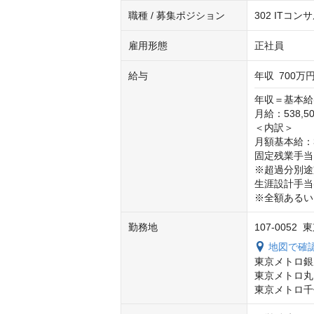
職種 / 募集ポジション
302 IT
雇用形態
正社員
給与
年収
700万円
年収＝基本給(
月給：538,50
＜内訳＞

月額基本給：34
固定残業手当：1
※超過分別途
生涯設計手当(4
※全額あるい
勤務地
107-005
地図で確
東京メトロ銀
東京メトロ丸
東京メトロ千