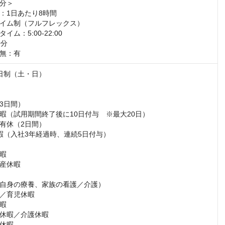
分＞

：1日あたり8時間

イム制（フルフレックス）

ム：5:00-22:00

分

無：有
日制（土・日）

3日間）

暇（試用期間終了後に10日付与　※最大20日）

有休（2日間）

暇（入社3年経過時、連続5日付与）

暇

産休暇

自身の療養、家族の看護／介護）

／育児休暇

暇

休暇／介護休暇

休暇