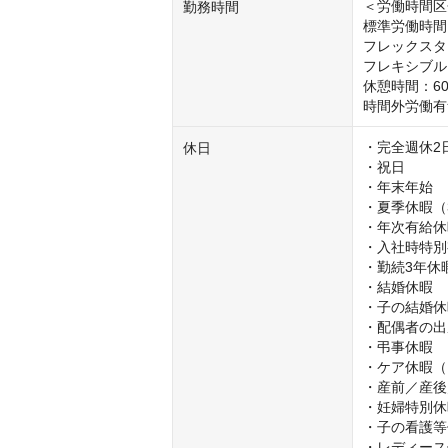
＜労働時間区
勤務時間
標準労働時間
フレックスタ
フレキシブルタイ
休憩時間：60
時間外労働有
・完全週休2
休日
・祝日

・年末年始

・夏季休暇（
・年次有給休
・入社時特別
・勤続3年休
・結婚休暇

・子の結婚休
・配偶者の出
・弔事休暇

・ケア休暇（
・産前／産後
・妊婦特別休
・子の看護等
・レディース