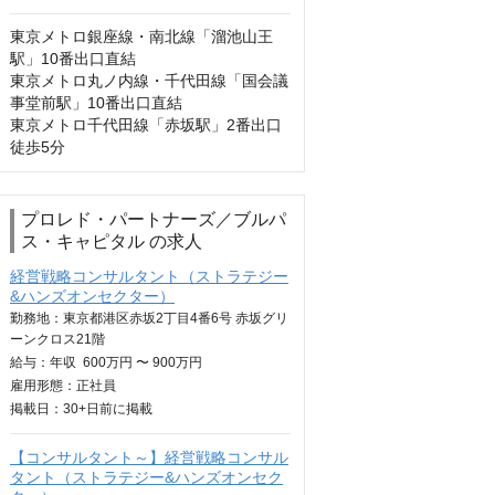
東京メトロ銀座線・南北線「溜池山王
駅」10番出口直結

東京メトロ丸ノ内線・千代田線「国会議
事堂前駅」10番出口直結

東京メトロ千代田線「赤坂駅」2番出口 
徒歩5分
プロレド・パートナーズ／ブルパ
ス・キャピタル の求人
経営戦略コンサルタント（ストラテジー
&ハンズオンセクター）
勤務地：東京都港区赤坂2丁目4番6号 赤坂グリ
ーンクロス21階
給与：
年収
600万円 〜 900万円
雇用形態：正社員
掲載日：
30+日
前に掲載
【コンサルタント～】経営戦略コンサル
タント（ストラテジー&ハンズオンセク