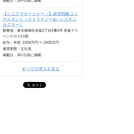
掲載日：
30+日
前に掲載
【シニアマネージャー～】経営戦略コン
サルタント（ストラテジー&ハンズオン
セクター）
勤務地：東京都港区赤坂2丁目4番6号 赤坂グリ
ーンクロス21階
給与：
年収
1500万円 〜 2000万円
雇用形態：正社員
掲載日：
30+日
前に掲載
すべての求人を見る