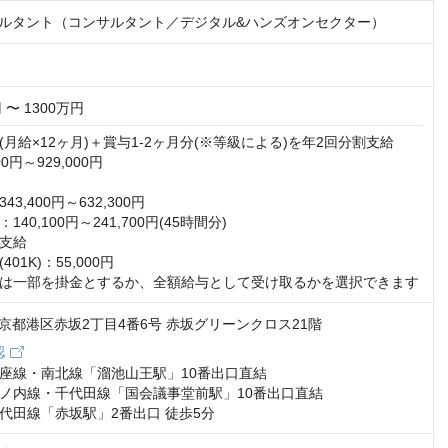
コンサルタント（コンサルタント／デジタル&ハンズオンセクター）
 〜 1300万円
月給×12ヶ月)＋賞与1-2ヶ月分(※等級による)を年2回分割支給

0円～929,000円

3,400円～632,300円

40,100円～241,700円(45時間分)

支給

01K)：55,000円

は一部を掛金とするか、全額給与として受け取るかを選択できます
2 東京都港区赤坂2丁目4番6号 赤坂グリーンクロス21階
認
座線・南北線「溜池山王駅」10番出口直結

ノ内線・千代田線「国会議事堂前駅」10番出口直結

代田線「赤坂駅」2番出口 徒歩5分