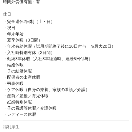
時間外労働有無：有
休日
・完全週休2日制（土・日）

・祝日

・年末年始

・夏季休暇（3日間）

・年次有給休暇（試用期間終了後に10日付与　※最大20日）

・入社時特別有休（2日間）

・勤続3年休暇（入社3年経過時、連続5日付与）

・結婚休暇

・子の結婚休暇

・配偶者の出産休暇

・弔事休暇

・ケア休暇（自身の療養、家族の看護／介護）

・産前／産後／育児休暇

・妊婦特別休暇

・子の看護等休暇／介護休暇

・レディース休暇
福利厚生