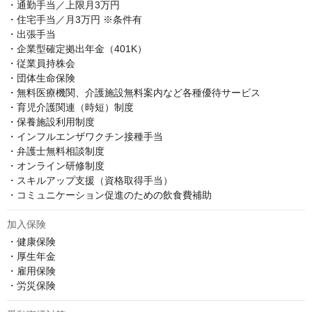
・通勤手当／上限月3万円

・住宅手当／月3万円 ※条件有

・出張手当

・企業型確定拠出年金（401K）

・従業員持株会

・団体生命保険

・無料医療機関、介護施設無料案内など各種優待サービス

・育児介護関連（時短）制度

・保養施設利用制度

・インフルエンザワクチン接種手当

・弁護士無料相談制度

・オンライン研修制度

・スキルアップ支援（資格取得手当）

・コミュニケーション促進のための飲食費補助
加入保険
・健康保険

・厚生年金

・雇用保険

・労災保険