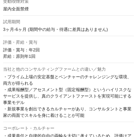
受動喫煙対策
屋内全面禁煙
試用期間
3ヶ月-6ヶ月 (期間中の給与・待遇に差異はありません)
評価・昇給・賞与
評価・賞与：年2回

昇給：原則年1回
当社と他のコンサルティングファームとの違い／魅力
・プライム上場の安定基盤とベンチャーのチャレンジングな環境、
両方が得られる

・成果報酬型／アセスメント型（固定報酬型）というハイリスクな
サービスを提供し、真のクライアントファーストを実現可能にする
事業モデル

・新規事業を創出できるカルチャーがあり、コンサルタントと事業
家の両面でスキルを身に着けることが可能
コーポレート・カルチャー
・成果責任と自律的自由の両輪を大切に考えているため、評価はア