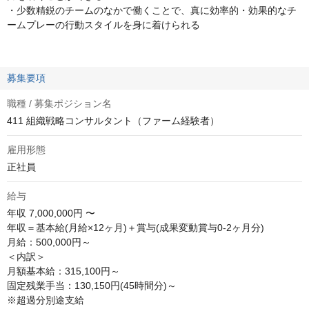
・少数精鋭のチームのなかで働くことで、真に効率的・効果的なチ
ームプレーの行動スタイルを身に着けられる
募集要項
職種 / 募集ポジション名
411 組織戦略コンサルタント（ファーム経験者）
雇用形態
正社員
給与
年収
7,000,000円 〜
年収＝基本給(月給×12ヶ月)＋賞与(成果変動賞与0-2ヶ月分)

月給：500,000円～

＜内訳＞

月額基本給：315,100円～

固定残業手当：130,150円(45時間分)～

※超過分別途支給
