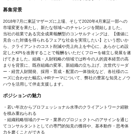
募集背景
2018年7月に東証マザーズに上場、そして2020年4月東証一部への
市場変更を果たし、新たな領域へのチャレンジを開始しました。
当社の祖業である完全成果報酬型のコンサルティングは、【価値に
見合った対価を得られるフェアな社会を実現したい】という想いか
ら、クライアントのコスト削減や売上向上を中心に、あらかじめ設
定したKPIを改善することで報酬をいただくフローを確立し発展を遂
げてきました。組織・人財戦略の領域では昨今の人的資本経営の高
まりを背景に、既存組織の変革、新組織の立ち上げ、次世代リーダ
ー・経営人財開発、採用・育成・配置の一体強化など、各社様のニ
ーズに合わせた幅広いHRテーマについて、弊社の豊富な知見とノウ
ハウを活用して伴走支援します。
ポジションの魅力
・若い年次からプロフェッショナル水準のクライアントワーク経験
を積み重ねられる
・組織戦略領域のテーマ・業界のプロジェクトへのアサインを通じ
てコンサルタントとしての専門的知見の獲得や、基本動作・思考体
力を磨くことができる