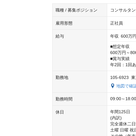
職種 / 募集ポジション
コンサルタン
雇用形態
正社員
給与
年収
600万円
■想定年収

600万円～80
■賞与実績

年2回：1回あ
勤務地
105-6923
地図で確
09:00～18:0
勤務時間
年間125日

休日
(内訳)

完全週休二日
土曜 日曜 祝日