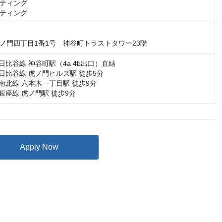
ティング

ティング
ノ門四丁目1番1号　神谷町トラストタワー23階
日比谷線 神谷町駅（4a 4b出口）直結

日比谷線 虎ノ門ヒルズ駅 徒歩5分

南北線 六本木一丁目駅 徒歩9分

銀座線 虎ノ門駅 徒歩9分
Apply Now