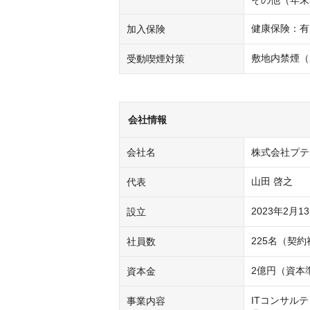
その他（年末年
健康保険：有
加入保険
敷地内禁煙（
受動喫煙対策
会社情報
会社名
株式会社プテ
山田 啓之
代表
2023年2月1
設立
社員数
2億円（資本
資本金
ITコンサルテ
事業内容