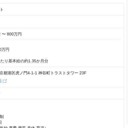
ト
 〜 800万円
0万円

たり基本給の約1.35か月分
 東京都港区虎ノ門4-1-1 神谷町トラストタワー 23F
認
0
制


