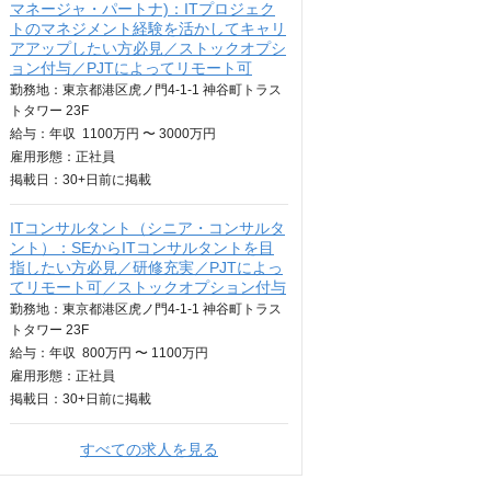
マネージャ・パートナ)：ITプロジェク
トのマネジメント経験を活かしてキャリ
アアップしたい方必見／ストックオプシ
ョン付与／PJTによってリモート可
勤務地：東京都港区虎ノ門4-1-1 神谷町トラス
トタワー 23F
給与：
年収
1100万円 〜 3000万円
雇用形態：正社員
掲載日：
30+日
前に掲載
ITコンサルタント（シニア・コンサルタ
ント）：SEからITコンサルタントを目
指したい方必見／研修充実／PJTによっ
てリモート可／ストックオプション付与
勤務地：東京都港区虎ノ門4-1-1 神谷町トラス
トタワー 23F
給与：
年収
800万円 〜 1100万円
雇用形態：正社員
掲載日：
30+日
前に掲載
すべての求人を見る