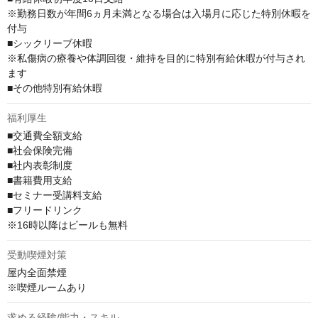
※勤務日数が年間6ヵ月未満となる場合は入場月に応じた特別休暇を
付与

■シックリーブ休暇

※私傷病の療養や体調回復・維持を目的に特別有給休暇が付与され
ます

■その他特別有給休暇
福利厚生
■交通費全額支給 

■社会保険完備

■社内表彰制度

■書籍費用支給

■セミナー受講料支給

■フリードリンク

※16時以降はビールも無料
受動喫煙対策
屋内全面禁煙

※喫煙ルームあり
求める経験/能力・スキル