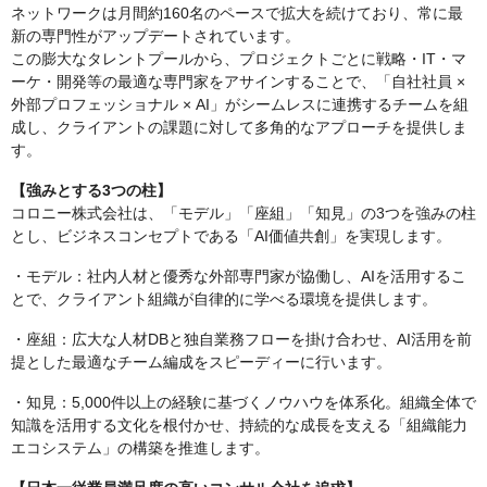
ネットワークは月間約160名のペースで拡大を続けており、常に最
新の専門性がアップデートされています。
この膨大なタレントプールから、プロジェクトごとに戦略・IT・マ
ーケ・開発等の最適な専門家をアサインすることで、「自社社員 ×
外部プロフェッショナル × AI」がシームレスに連携するチームを組
成し、クライアントの課題に対して多角的なアプローチを提供しま
す。
【強みとする3つの柱】
コロニー株式会社は、「モデル」「座組」「知見」の3つを強みの柱
とし、ビジネスコンセプトである「AI価値共創」を実現します。
・モデル：社内人材と優秀な外部専門家が協働し、AIを活用するこ
とで、クライアント組織が自律的に学べる環境を提供します。
・座組：広大な人材DBと独自業務フローを掛け合わせ、AI活用を前
提とした最適なチーム編成をスピーディーに行います。
・知見：5,000件以上の経験に基づくノウハウを体系化。組織全体で
知識を活用する文化を根付かせ、持続的な成長を支える「組織能力
エコシステム」の構築を推進します。