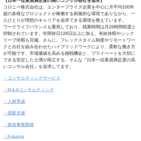
【日本一従業員満足度の高いコンサル会社を追求】
コロニー株式会社は、エンタープライズ企業を中心に月平均100件
超の多様なプロジェクトが稼働する刺激的な環境でありながら、一
人ひとりが理想のキャリアを追求できる環境を整えています。
ワークライフバランスも重視しており、残業時間は月26時間程度と
抑制されています。年間休日128日以上に加え、有給休暇やシック
リーブ休暇も完備。さらに、フレックスタイム制度やリモートワー
クと出社を組み合わせたハイブリッドワークにより、柔軟な働き方
が可能です。市場価値を高める挑戦機会と、プライベートを大切に
できる安定した土壌が両立する、そんな『日本一従業員満足度の高
いコンサル会社』を追求してます。
・コンサルティングサービス
・M＆Aコンサルティング
・人材育成
・調査支援
・新規事業開発
・Futuring