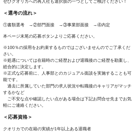
ぜひクオリカへの再入社も選択肢の一つとしてご検討ください！
＜選考の流れ＞
①書類選考 →②部門面接 →③事業部面接 →④内定
本ページ末尾の応募ボタンよりご応募ください。
※100％の採用をお約束するものではございませんのでご了承くだ
さい。
※処遇については在籍時のご経歴および退職後のご経歴を勘案し、
総合的に決定します。
※正式な応募前に、人事部とのカジュアル面談を実施することも可
能です。
過去に所属していた部門の求人状況や転職後のキャリアがマッチ
するかなど
ご不安な点や確認したい点がある場合は下記お問合せ先までお気
軽にご連絡ください。
＜応募資格＞
クオリカでの在籍の実績が1年以上ある退職者