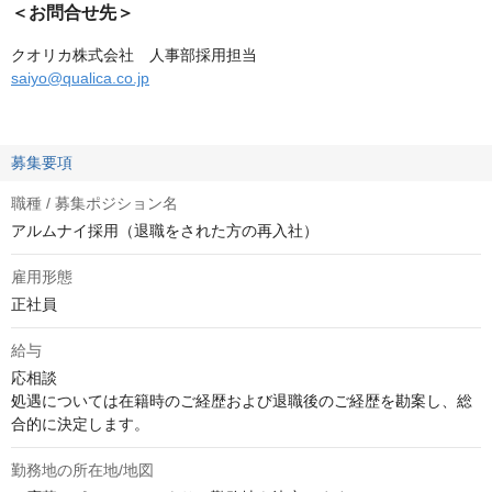
＜お問合せ先＞
クオリカ株式会社 人事部採用担当
saiyo@qualica.co.jp
募集要項
職種 / 募集ポジション名
アルムナイ採用（退職をされた方の再入社）
雇用形態
正社員
給与
応相談
処遇については在籍時のご経歴および退職後のご経歴を勘案し、総
合的に決定します。
勤務地の所在地/地図