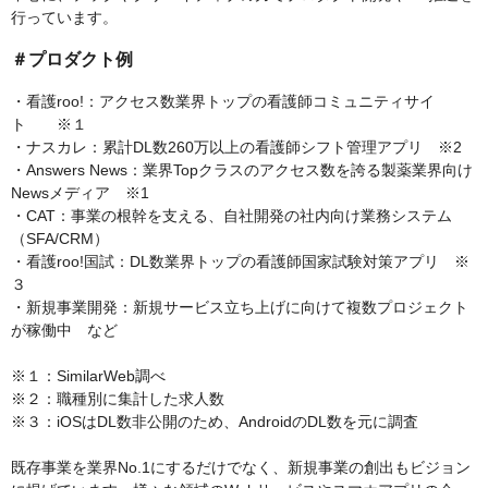
行っています。
＃プロダクト例
・看護roo!：アクセス数業界トップの看護師コミュニティサイ
ト ※１
・ナスカレ：累計DL数260万以上の看護師シフト管理アプリ ※2
・Answers News：業界Topクラスのアクセス数を誇る製薬業界向け
Newsメディア ※1
・CAT：事業の根幹を支える、自社開発の社内向け業務システム
（SFA/CRM）
・看護roo!国試：DL数業界トップの看護師国家試験対策アプリ ※
３
・新規事業開発：新規サービス立ち上げに向けて複数プロジェクト
が稼働中 など
※１：SimilarWeb調べ
※２：職種別に集計した求人数
※３：iOSはDL数非公開のため、AndroidのDL数を元に調査
既存事業を業界No.1にするだけでなく、新規事業の創出もビジョン