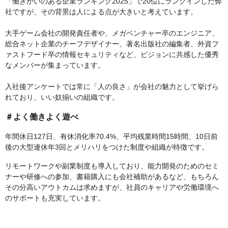
「働きがいのある企業ランキング2025」で20位にランクインした弊
社ですが、その背景は人による点が大きいと考えています。
大手ゲーム会社の開発責任者や、メガベンチャー卒のエンジニア、
総合ネット企業のチーフデザイナー、著名出版社の編集者、外資フ
ァストフード卒の情報セキュリティなど、ビジョンに共感した優秀
なメンバーが集まっています。
入社後アンケートでは常に「人の良さ」が会社の魅力として挙げら
れており、いい奴揃いの組織です。
＃よく働きよく遊べ
年間休日127日、有休消化率70.4%、平均残業時間15時間、10日前
後の大型連休年3回とメリハリをつけた制度や組織が特徴です。
リモートワークや副業制度も導入しており、能力開発のためのセミ
ナーや研修への参加、書籍購入にも会社補助があるなど、もちろん
その分高いアウトカムは求めますが、社員のキャリアや労働環境へ
のサポートも充実しています。