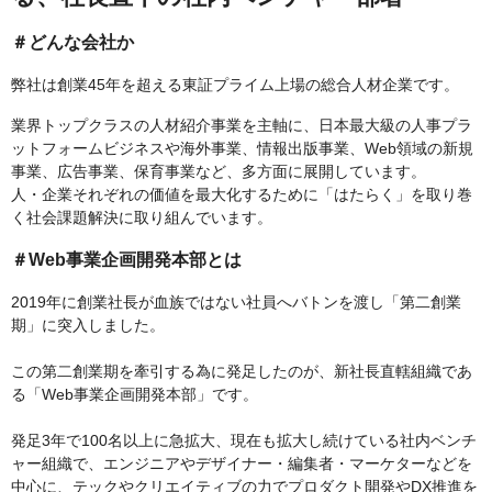
＃どんな会社か
弊社は創業45年を超える東証プライム上場の総合人材企業です。
業界トップクラスの人材紹介事業を主軸に、日本最大級の人事プラ
ットフォームビジネスや海外事業、情報出版事業、Web領域の新規
事業、広告事業、保育事業など、多方面に展開しています。
人・企業それぞれの価値を最大化するために「はたらく」を取り巻
く社会課題解決に取り組んでいます。
＃Web事業企画開発本部とは
2019年に創業社長が血族ではない社員へバトンを渡し「第二創業
期」に突入しました。
この第二創業期を牽引する為に発足したのが、新社長直轄組織であ
る「Web事業企画開発本部」です。
発足3年で100名以上に急拡大、現在も拡大し続けている社内ベンチ
ャー組織で、エンジニアやデザイナー・編集者・マーケターなどを
中心に、テックやクリエイティブの力でプロダクト開発やDX推進を