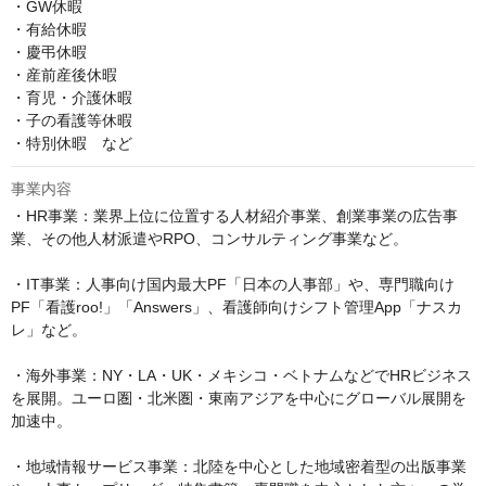
・GW休暇

・有給休暇

・慶弔休暇

・産前産後休暇

・育児・介護休暇

・子の看護等休暇

・特別休暇　など
事業内容
・HR事業：業界上位に位置する人材紹介事業、創業事業の広告事
業、その他人材派遣やRPO、コンサルティング事業など。

・IT事業：人事向け国内最大PF「日本の人事部」や、専門職向け
PF「看護roo!」「Answers」、看護師向けシフト管理App「ナスカ
レ」など。

・海外事業：NY・LA・UK・メキシコ・ベトナムなどでHRビジネス
を展開。ユーロ圏・北米圏・東南アジアを中心にグローバル展開を
加速中。

・地域情報サービス事業：北陸を中心とした地域密着型の出版事業