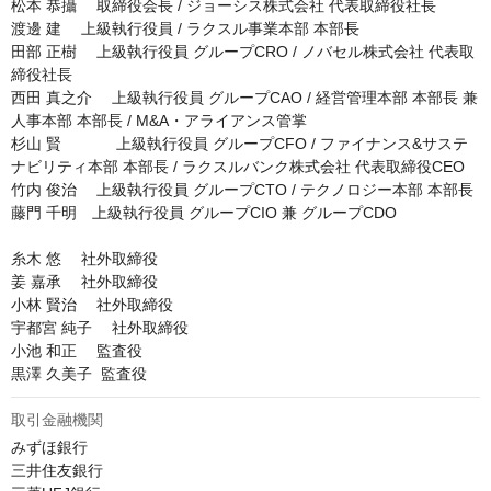
松本 恭攝 　取締役会長 / ジョーシス株式会社 代表取締役社長

渡邊 建 　上級執行役員 / ラクスル事業本部 本部長

田部 正樹 　上級執行役員 グループCRO / ノバセル株式会社 代表取
締役社長

西田 真之介 　上級執行役員 グループCAO / 経営管理本部 本部長 兼 
人事本部 本部長 / M&A・アライアンス管掌

杉山 賢 　        上級執行役員 グループCFO / ファイナンス&サステ
ナビリティ本部 本部長 / ラクスルバンク株式会社 代表取締役CEO

竹内 俊治 　上級執行役員 グループCTO / テクノロジー本部 本部長

藤門 千明　上級執行役員 グループCIO 兼 グループCDO

糸木 悠 　社外取締役

姜 嘉承 　社外取締役

小林 賢治 　社外取締役

宇都宮 純子 　社外取締役

小池 和正 　監査役

黒澤 久美子  監査役
取引金融機関
みずほ銀行

三井住友銀行
