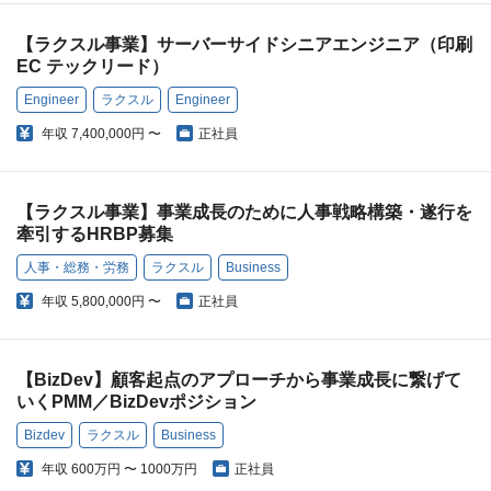
【ラクスル事業】サーバーサイドシニアエンジニア（印刷
EC テックリード）
Engineer
ラクスル
Engineer
年収
7,400,000円 〜
正社員
【ラクスル事業】事業成長のために人事戦略構築・遂行を
牽引するHRBP募集
人事・総務・労務
ラクスル
Business
年収
5,800,000円 〜
正社員
【BizDev】顧客起点のアプローチから事業成長に繋げて
いくPMM／BizDevポジション
Bizdev
ラクスル
Business
年収
600万円 〜 1000万円
正社員