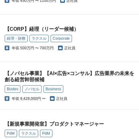
年収
450万円 〜 1100万円
正社員
【CORP】経理（リーダー候補）
経理・財務
ラクスル
Corporate
年収
500万円 〜 700万円
正社員
【ノバセル事業】【AI×広告×コンサル】広告業界の未来を
創る経営幹部候補
Bizdev
ノバセル
Business
年収
9,428,000円 〜
正社員
【新規事業開発室】プロダクトマネージャー
PdM
ラクスル
PdM