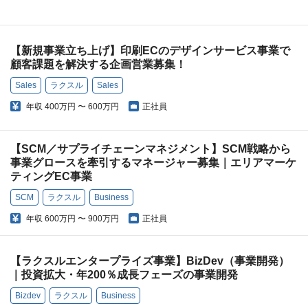
【新規事業立ち上げ】印刷ECのデザインサービス事業で
顧客課題を解決する企画営業募集！
Sales
ラクスル
Sales
年収
400万円 〜 600万円
正社員
【SCM／サプライチェーンマネジメント】SCM戦略から
事業グロースを牽引するマネージャー募集｜エリアマーケ
ティングEC事業
SCM
ラクスル
Business
年収
600万円 〜 900万円
正社員
【ラクスルエンタープライズ事業】BizDev（事業開発）
｜投資拡大・年200％成長フェーズの事業開発
Bizdev
ラクスル
Business