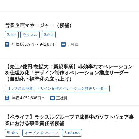
営業企画マネージャー（候補）
Sales
ラクスル
Sales
年収
660万円 〜 942.8万円
正社員
【売上2億円/急拡大！新規事業】非効率なオペレーション
を仕組み化！デザイン制作オペレーション推進リーダー
（自動化・標準化の立ち上げ）
【ラクスル事業】デザイン制作オペレーション推進リーダー
年収
4,053,636円 〜
正社員
【ペライチ】ラクスルグループで成長中のソフトウェア事
業における事業責任者候補
Bizdev
オープンポジション
Business