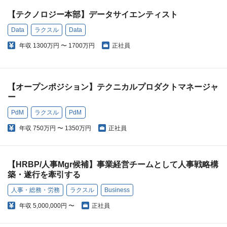
【テクノロジー本部】データサイエンティスト
Data
ラクスル
Data
年収
1300万円 〜 1700万円
正社員
【オープンポジション】テクニカルプロダクトマネージャ
ー
PdM
ラクスル
PdM
年収
750万円 〜 1350万円
正社員
【HRBP/人事Mgr候補】事業経営チームとして人事戦略構
築・遂行を牽引する
人事・総務・労務
ラクスル
Business
年収
5,000,000円 〜
正社員