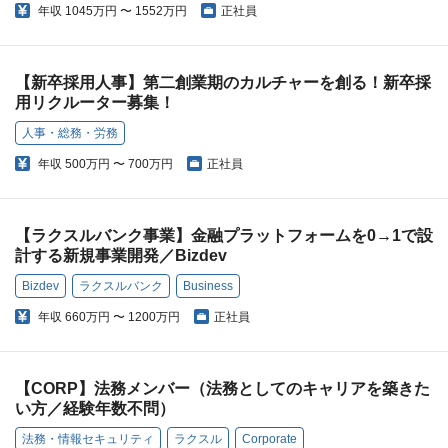
年収
1045万円 〜 1552万円
正社員
【新卒採用人事】第二創業期のカルチャーを創る！新卒採
用リクルーター募集！
人事・総務・労務
年収
500万円 〜 700万円
正社員
【ラクスルバンク事業】金融プラットフォームを0→1で設
計する新規事業開発／Bizdev
Bizdev
ラクスルバンク
Business
年収
660万円 〜 1200万円
正社員
【CORP】法務メンバー（法務としてのキャリアを築きた
い方／経験年数不問）
法務・情報セキュリティ
ラクスル
Corporate