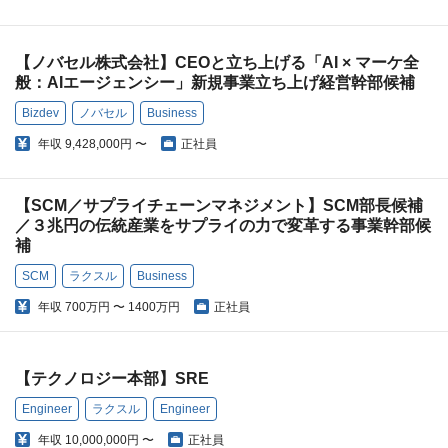
【ノバセル株式会社】CEOと立ち上げる「AI × マーケ全
般：AIエージェンシー」新規事業立ち上げ経営幹部候補
Bizdev
ノバセル
Business
年収
9,428,000円 〜
正社員
【SCM／サプライチェーンマネジメント】SCM部長候補
／３兆円の伝統産業をサプライの力で変革する事業幹部候
補
SCM
ラクスル
Business
年収
700万円 〜 1400万円
正社員
【テクノロジー本部】SRE
Engineer
ラクスル
Engineer
年収
10,000,000円 〜
正社員