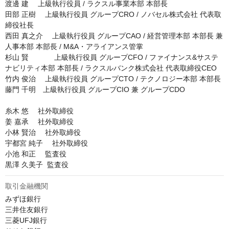
渡邊 建 　上級執行役員 / ラクスル事業本部 本部長

田部 正樹 　上級執行役員 グループCRO / ノバセル株式会社 代表取
締役社長

西田 真之介 　上級執行役員 グループCAO / 経営管理本部 本部長 兼 
人事本部 本部長 / M&A・アライアンス管掌

杉山 賢 　        上級執行役員 グループCFO / ファイナンス&サステ
ナビリティ本部 本部長 / ラクスルバンク株式会社 代表取締役CEO

竹内 俊治 　上級執行役員 グループCTO / テクノロジー本部 本部長

藤門 千明　上級執行役員 グループCIO 兼 グループCDO

糸木 悠 　社外取締役

姜 嘉承 　社外取締役

小林 賢治 　社外取締役

宇都宮 純子 　社外取締役

小池 和正 　監査役

黒澤 久美子  監査役
取引金融機関
みずほ銀行

三井住友銀行

三菱UFJ銀行
