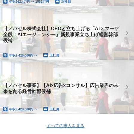
年収
662.4万円 〜 1552万円
正社員
【ノバセル株式会社】CEOと立ち上げる「AI × マーケ
全般：AIエージェンシー」新規事業立ち上げ経営幹部
候補
年収
9,428,000円 〜
正社員
【ノバセル事業】【AI×広告×コンサル】広告業界の未
来を創る経営幹部候補
年収
9,428,000円 〜
正社員
すべての求人を見る