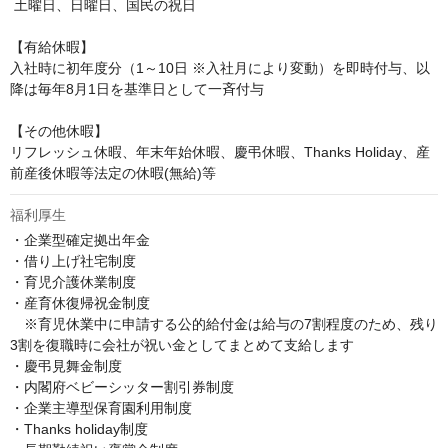
 土曜日、日曜日、国民の祝日

【有給休暇】

入社時に初年度分（1～10日 ※入社月により変動）を即時付与、以
降は毎年8月1日を基準日として一斉付与

【その他休暇】 

リフレッシュ休暇、年末年始休暇、慶弔休暇、Thanks Holiday、産
前産後休暇等法定の休暇(無給)等
福利厚生
・企業型確定拠出年金

・借り上げ社宅制度

・育児介護休業制度

・産育休復帰祝金制度

　※育児休業中に申請する公的給付金は給与の7割程度のため、残り
3割を復職時に会社が祝い金としてまとめて支給します

・慶弔見舞金制度

・内閣府ベビーシッター割引券制度

・企業主導型保育園利用制度

・Thanks holiday制度
