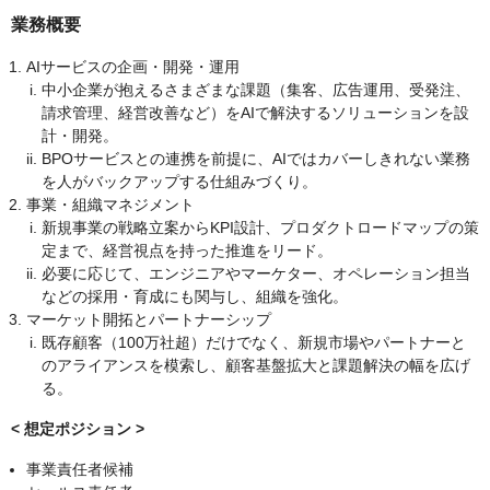
業務概要
AIサービスの企画・開発・運用
中小企業が抱えるさまざまな課題（集客、広告運用、受発注、
請求管理、経営改善など）をAIで解決するソリューションを設
計・開発。
BPOサービスとの連携を前提に、AIではカバーしきれない業務
を人がバックアップする仕組みづくり。
事業・組織マネジメント
新規事業の戦略立案からKPI設計、プロダクトロードマップの策
定まで、経営視点を持った推進をリード。
必要に応じて、エンジニアやマーケター、オペレーション担当
などの採用・育成にも関与し、組織を強化。
マーケット開拓とパートナーシップ
既存顧客（100万社超）だけでなく、新規市場やパートナーと
のアライアンスを模索し、顧客基盤拡大と課題解決の幅を広げ
る。
< 想定ポジション >
事業責任者候補