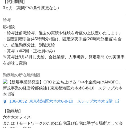
【試用期間】 

3ヵ月（期間中の条件変更なし）
給与
応相談
・給与は前職給与、過去の実績や経験を考慮の上決定いたします。

・固定割増手当(45時間分相当)、固定深夜手当(20時間分相当)を含
む。超過勤務分は、別途支給

・賞与（年2回・正社員のみ）

※賞与は9月/3月に支給、会社業績、人事考課、算定期間での実働率
を加味し変動
勤務地の所在地/地図
106-0032 東京都港区六本木6-8-10 ステップ六本木 2階
【勤務地】

六本木オフィス

またはリモートワークのために自宅及び自宅に準ずる場所として会