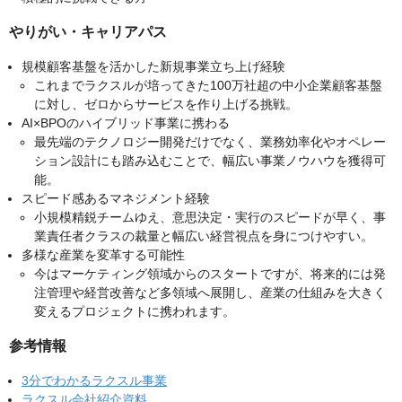
やりがい・キャリアパス
規模顧客基盤を活かした新規事業立ち上げ経験
これまでラクスルが培ってきた100万社超の中小企業顧客基盤
に対し、ゼロからサービスを作り上げる挑戦。
AI×BPOのハイブリッド事業に携わる
最先端のテクノロジー開発だけでなく、業務効率化やオペレー
ション設計にも踏み込むことで、幅広い事業ノウハウを獲得可
能。
スピード感あるマネジメント経験
小規模精鋭チームゆえ、意思決定・実行のスピードが早く、事
業責任者クラスの裁量と幅広い経営視点を身につけやすい。
多様な産業を変革する可能性
今はマーケティング領域からのスタートですが、将来的には発
注管理や経営改善など多領域へ展開し、産業の仕組みを大きく
変えるプロジェクトに携われます。
参考情報
3分でわかるラクスル事業
ラクスル会社紹介資料