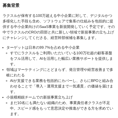
募集背景
ラクスルが保有する100万超える中小企業に対して、デジタルかつ
多様化した手段も含め、ソフトウェアで集客の仕組みを包括的に提
供する中小企業向けのSaaS事業を新規開発していく予定です。その
中でラクスルのCROの田部と共に新しい領域で新規事業の立ち上げ
にチャレンジしてくださる、経営幹部候補を募集します。
ターゲットは日本の99.7%を占める中小企業
すでにラクスルをご利用いただいている100万社超の顧客基盤
をフル活用して、AIを活用した幅広い業務サポートを提供しま
す。
領域はマーケティングにとどまらず、発注管理や経営改善まで多
岐にわたる
AIが支援できる業務を包括的にカバーし、さらにBPOと組み合
わせることで「導入・運用支援まで一気通貫」の価値を届けま
す。
小規模精鋭チームでの新規事業立ち上げ
まだ10名にも満たない組織のため、事業責任者クラスが不足
中。スピード感をもって意思決定や推進ができる方を求めてい
ます。