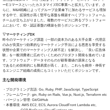
ーEコマースといったカスタマイズEC事業へと拡大しています。さ
らに、M&A戦略によってグループ企業傘下に加わるサービスも増加
する中で、拡張性が高く堅牢な基盤を構築すべくプラットフォーム
チームが立ち上がりました。複数のサービスに跨るプラットフォー
ムにおいて、ID・認証基盤の構築を担うポジションです。
▽マーケティングDX
昨今のマーケティング課題（一部の資本力のある大手企業・代理店
のみが良質かつ効果的なマーケティング手法による恩恵を享受する
状態や企業でのマーケティング人材不足）を解決し、「良い広告体
験」を一般消費者に広めていくためのプロダクト開発を進めていま
す。ソフトウェア・データそのものが顧客価値の源泉となる
であるため技術的にも難易度が高く、また、これらを維持・伸長す
るエンジニア組織の成長にもコミットいただくポジションです。
主な開発環境
・プログラミング言語: Go, Ruby, PHP, JavaScript, TypeScript
・フレームワーク: gin, Ruby on Rails, Vue.js, Nuxt.js, Terraform etc
・バージョン管理: Git/GitHub
・本番環境: AWS EC2, ECS, Aurora CloudFront Lambda etc,