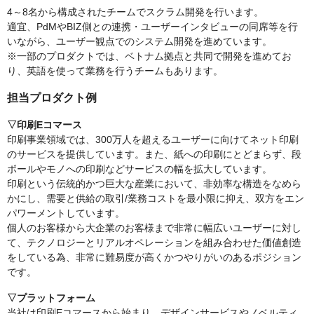
4～8名から構成されたチームでスクラム開発を行います。
適宜、PdMやBIZ側との連携・ユーザーインタビューの同席等を行
いながら、ユーザー観点でのシステム開発を進めています。
※一部のプロダクトでは、ベトナム拠点と共同で開発を進めてお
り、英語を使って業務を行うチームもあります。
担当プロダクト例
▽印刷Eコマース
印刷事業領域では、300万人を超えるユーザーに向けてネット印刷
のサービスを提供しています。また、紙への印刷にとどまらず、段
ボールやモノへの印刷などサービスの幅を拡大しています。
印刷という伝統的かつ巨大な産業において、非効率な構造をなめら
かにし、需要と供給の取引/業務コストを最小限に抑え、双方をエン
パワーメントしています。
個人のお客様から大企業のお客様まで非常に幅広いユーザーに対し
て、テクノロジーとリアルオペレーションを組み合わせた価値創造
をしている為、非常に難易度が高くかつやりがいのあるポジション
です。
▽プラットフォーム
当社は印刷Eコマースから始まり、デザインサービスやノベルティ