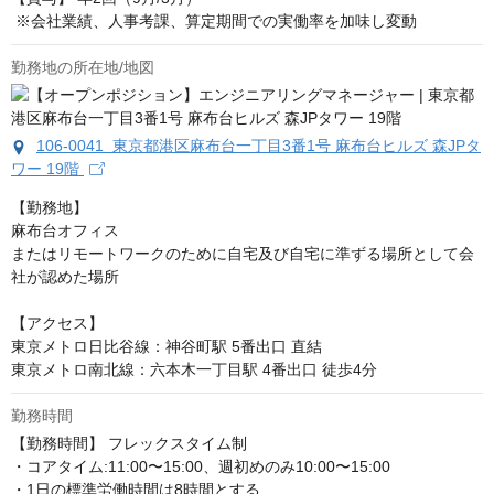
 ※会社業績、人事考課、算定期間での実働率を加味し変動
勤務地の所在地/地図
106-0041 東京都港区麻布台一丁目3番1号 麻布台ヒルズ 森JPタ
ワー 19階
【勤務地】

麻布台オフィス

またはリモートワークのために自宅及び自宅に準ずる場所として会
社が認めた場所

【アクセス】

東京メトロ日比谷線：神谷町駅 5番出口 直結

東京メトロ南北線：六本木一丁目駅 4番出口 徒歩4分
勤務時間
【勤務時間】 フレックスタイム制 

・コアタイム:11:00〜15:00、週初めのみ10:00〜15:00 

・1日の標準労働時間は8時間とする 
