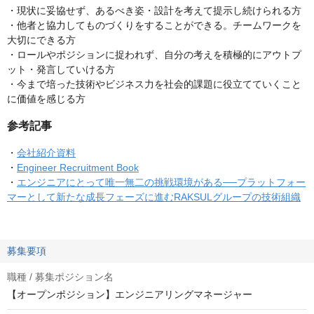
・現状に妥協せず、あるべき姿・設計を考えて提示し続けられる方
・他者と協力してものづくりをすることができる。チームワークを
大切にできる方
・ロールやポジションに捉われず、自分の考えを積極的にアウトプ
ット・発言していける方
・今まで培った技術やビジネス力を社会的課題に役立てていくこと
に価値を感じる方
参考記事
・
会社紹介資料
・
Engineer Recruitment Book
・
エンジニアにとって唯一無二の挑戦環境がある──プラットフォー
マーとして新たな成長フェーズに進むRAKSULグループの技術組織
募集要項
職種 / 募集ポジション名
【オープンポジション】エンジニアリングマネージャー