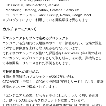
GCP BigQuery CloudFuntions etc
・CI: CircleCI, Github Actions, Jenkins
・Monitoring: Datadog, Zabbix, Grafana, Sentry etc
・コミュニケーション: Slack, Clickup, Notion, Google Meet
※プロダクトにより、利用している開発環境は異なります
カルチャーについて
▽エンジニアドリブンで進めるプロジェクト
エンジニアも定期的に現場観察やユーザー調査を行い、現場の課題
に対する解像度を上げる取り組みを行なっています。
それぞれのエンジニアが抱いた課題感をHack Week（年1回の社内
ハッカソン）のプロジェクトとして取り組み、その後、実機能とし
て本格開発・リリースされた事例もあります。
▽技術負債への取り組み
技術的負債解消のプロジェクトが2017年に始動。
CTOが起案・申請し、CPOが企画設計/実行をリードしており、部署
横断のメンバーで構成されています。
「エンジニアと経営、どちらも幸せにしたい」という思いを背景
に、以下2つの観点からプロジェクトを推進しています。
1. 技術的負債と思われている部分を根本的に解消して開発しやすい