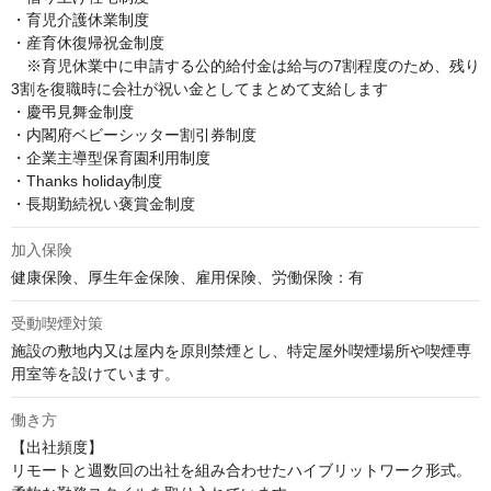
・育児介護休業制度

・産育休復帰祝金制度

　※育児休業中に申請する公的給付金は給与の7割程度のため、残り
3割を復職時に会社が祝い金としてまとめて支給します

・慶弔見舞金制度

・内閣府ベビーシッター割引券制度

・企業主導型保育園利用制度

・Thanks holiday制度

・長期勤続祝い褒賞金制度
加入保険
健康保険、厚生年金保険、雇用保険、労働保険：有
受動喫煙対策
施設の敷地内又は屋内を原則禁煙とし、特定屋外喫煙場所や喫煙専
用室等を設けています。
働き方
【出社頻度】

リモートと週数回の出社を組み合わせたハイブリットワーク形式。