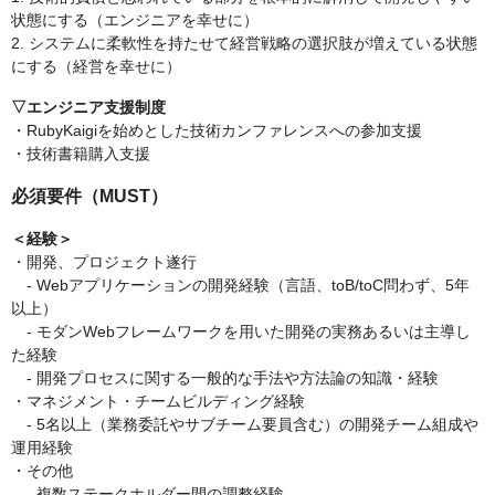
状態にする（エンジニアを幸せに）
2. システムに柔軟性を持たせて経営戦略の選択肢が増えている状態
にする（経営を幸せに）
▽エンジニア支援制度
・RubyKaigiを始めとした技術カンファレンスへの参加支援
・技術書籍購入支援
必須要件（MUST）
＜経験＞
・開発、プロジェクト遂行
- Webアプリケーションの開発経験（言語、toB/toC問わず、5年
以上）
- モダンWebフレームワークを用いた開発の実務あるいは主導し
た経験
- 開発プロセスに関する一般的な手法や方法論の知識・経験
・マネジメント・チームビルディング経験
- 5名以上（業務委託やサブチーム要員含む）の開発チーム組成や
運用経験
・その他
- 複数ステークホルダー間の調整経験