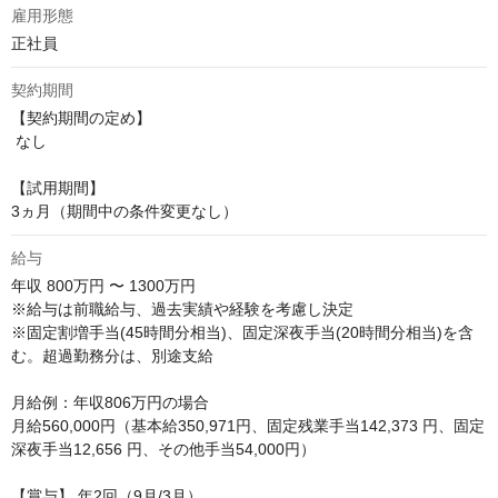
雇用形態
正社員
契約期間
【契約期間の定め】

 なし

【試用期間】 

3ヵ月（期間中の条件変更なし）
給与
年収
800万円 〜 1300万円
※給与は前職給与、過去実績や経験を考慮し決定

※固定割増手当(45時間分相当)、固定深夜手当(20時間分相当)を含
む。超過勤務分は、別途支給 

月給例：年収806万円の場合

月給560,000円（基本給350,971円、固定残業手当142,373 円、固定
深夜手当12,656 円、その他手当54,000円）

【賞与】 年2回（9月/3月）
