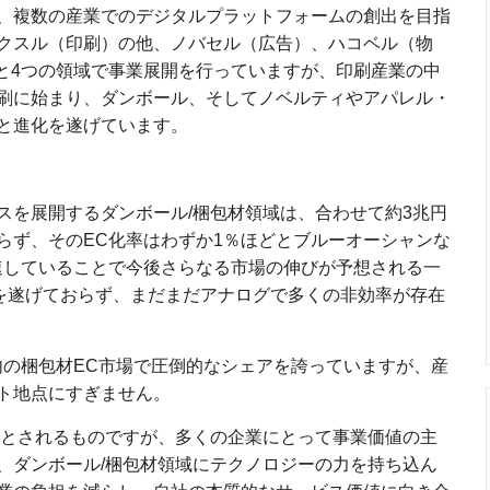
、複数の産業でのデジタルプラットフォームの創出を目指
クスル（印刷）の他、ノバセル（広告）、ハコベル（物
）と4つの領域で事業展開を行っていますが、印刷産業の中
刷に始まり、ダンボール、そしてノベルティやアパレル・
と進化を遂げています。
スを展開するダンボール/梱包材領域は、合わせて約3兆円
らず、そのEC化率はわずか1％ほどとブルーオーシャンな
速していることで今後さらなる市場の伸びが予想される一
化を遂げておらず、まだまだアナログで多くの非効率が存在
内の梱包材EC市場で圧倒的なシェアを誇っていますが、産
ト地点にすぎません。
要とされるものですが、多くの企業にとって事業価値の主
、ダンボール/梱包材領域にテクノロジーの力を持ち込ん