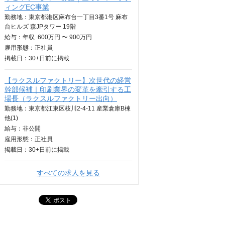
ィングEC事業
勤務地：東京都港区麻布台一丁目3番1号 麻布
台ヒルズ 森JPタワー 19階
給与：
年収
600万円 〜 900万円
雇用形態：正社員
掲載日：
30+日
前に掲載
【ラクスルファクトリー】次世代の経営
幹部候補｜印刷業界の変革を牽引する工
場長（ラクスルファクトリー出向）
勤務地：東京都江東区枝川2-4-11 産業倉庫B棟
他(1)
給与：
非公開
雇用形態：正社員
掲載日：
30+日
前に掲載
すべての求人を見る