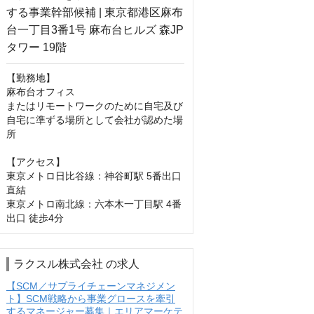
【勤務地】

麻布台オフィス

またはリモートワークのために自宅及び
自宅に準ずる場所として会社が認めた場
所

【アクセス】

東京メトロ日比谷線：神谷町駅 5番出口 
直結

東京メトロ南北線：六本木一丁目駅 4番
出口 徒歩4分
ラクスル株式会社 の求人
【SCM／サプライチェーンマネジメン
ト】SCM戦略から事業グロースを牽引
するマネージャー募集｜エリアマーケテ