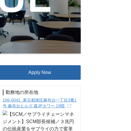
Apply Now
勤務地の所在地
106-0041 東京都港区麻布台一丁目3番1
号 麻布台ヒルズ 森JPタワー 19階