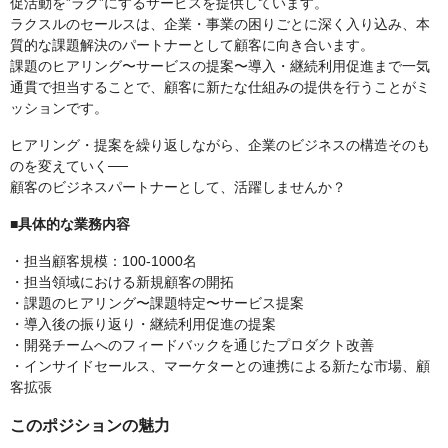
促活動を”ラク”にするサービスを提供しています。
ラクスルのセールスは、企業・事業の困りごとに深く入り込み、本
質的な課題解決のパートナーとして顧客に向き合います。
課題のヒアリング〜サービスの提案〜導入・継続利用促進まで一気
通貫で担当することで、顧客に新たな仕組みの提供を行うことがミ
ッションです。
ヒアリング・提案を繰り返しながら、企業のビジネスの構造そのも
のを変えていく──
顧客のビジネスパートナーとして、活躍しませんか？
■具体的な業務内容
・担当顧客規模：100-1000名
・担当領域における新規顧客の開拓
・課題のヒアリング〜課題特定〜サービス提案
・導入後の振り返り・継続利用促進の提案
・開発チームへのフィードバックを通じたプロダクト改善
・インサイドセールス、マーケターとの連携による新たな市場、顧
客拡張
このポジションの魅力