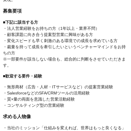
募集要項
■下記に該当する方
・法人営業経験をお持ちの方（1年以上・業界不問）
・顧客課題に向き合う提案型営業に興味がある方
・変化スピードも早く刺激のある環境での成長を求めている方
・裁量を持って成長を牽引したいというベンチャーマインドをお持
ちの方
※一部要件が該当しない場合も、総合的に判断をさせていただきま
す。
■歓迎する要件・経験
・無形商材（広告・人材・ITサービスなど）の提案営業経験
・SalesforceなどのSFA/CRMツールの活用経験
・質×量の両面を意識した営業活動経験
・コンサルティング型の営業経験
求める人物像
・当社のミッション「仕組みを変えれば、世界はもっと良くなる」