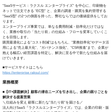
”SaaSサービス：ラクスル エンタープライズ” を中心に、印刷物を
ネットで注文できる “EC型” と、企業の調達・購買を集約管理する
“SaaS型” の2つの側面を持った、弊社ならではの価値提供をしてお
ります。
エンタープライズ事業では、単なる費用削減・効率化だけではな
く、業務や取引の「当たり前」の仕組み・フローを変革していくこ
とを目指します。
購買最適化による”コスト削減”はもちろん、”業務効率化”やデータ活
用による”売上最大化”、”ガバナンス強化”、”CSR推進”まで、企業が
抱える幅広い経営課題を特定し、解決に至る中で新たな仕組みを届
けていきます。
■サービスサイトはこちら
https://enterprise.raksul.com/
業務概要
■【IT×課題解決】顧客の潜在ニーズを引き出し、企業の困りごとを
解決する提案営業
＼仕組みを変え 顧客に新たな”当たり前”を届ける／
法人向けSaaS『ラクスルエンタープライズ』では、企業の印刷・販