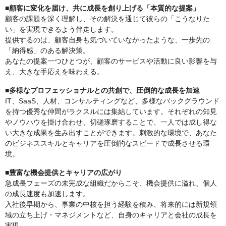
■顧客に変化を届け、共に成長を創り上げる「本質的な提案」
顧客の課題を深く理解し、その解決を通じて彼らの「こうなりた
い」を実現できるよう伴走します。
提供するのは、顧客自身も気づいていなかったような、一歩先の
「納得感」のある解決策。
あなたの提案一つひとつが、顧客のサービスや活動に良い影響を与
え、大きな手応えを味わえる。
■多様なプロフェッショナルとの共創で、圧倒的な成長を加速
IT、SaaS、人材、コンサルティングなど、多様なバックグラウンド
を持つ優秀な仲間がラクスルには集結しています。それぞれの知見
やノウハウを掛け合わせ、切磋琢磨することで、一人では成し得な
い大きな成果を生み出すことができます。刺激的な環境で、あなた
のビジネススキルとキャリアを圧倒的なスピードで成長させる環
境。
■豊富な機会提供とキャリアの広がり
急成長フェーズの未完成な組織だからこそ、機会提供に溢れ、個人
の成長速度も加速します。
入社後早期から、事業の中核を担う経験を積み、将来的には新規領
域の立ち上げ・マネジメントなど、自身のキャリアと会社の成長を
実現。