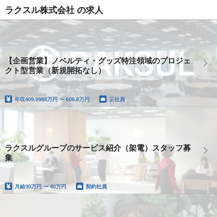
ラクスル株式会社 の求人
【企画営業】ノベルティ・グッズ特注領域のプロジェ
クト型営業（新規開拓なし）
年収
409.9988万円 〜 606.8万円
正社員
ラクスルグループのサービス紹介（架電）スタッフ募
集
月給
30万円 〜 40万円
契約社員