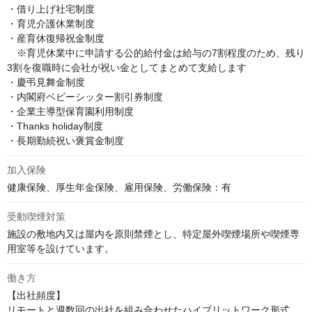
・借り上げ社宅制度

・育児介護休業制度

・産育休復帰祝金制度

　※育児休業中に申請する公的給付金は給与の7割程度のため、残り
3割を復職時に会社が祝い金としてまとめて支給します

・慶弔見舞金制度

・内閣府ベビーシッター割引券制度

・企業主導型保育園利用制度

・Thanks holiday制度

・長期勤続祝い褒賞金制度
加入保険
健康保険、厚生年金保険、雇用保険、労働保険：有
受動喫煙対策
施設の敷地内又は屋内を原則禁煙とし、特定屋外喫煙場所や喫煙専
用室等を設けています。
働き方
【出社頻度】

リモートと週数回の出社を組み合わせたハイブリットワーク形式。