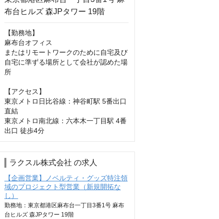
【勤務地】

麻布台オフィス

またはリモートワークのために自宅及び
自宅に準ずる場所として会社が認めた場
所

【アクセス】

東京メトロ日比谷線：神谷町駅 5番出口 
直結

東京メトロ南北線：六本木一丁目駅 4番
出口 徒歩4分
ラクスル株式会社 の求人
【企画営業】ノベルティ・グッズ特注領
域のプロジェクト型営業（新規開拓な
し）
勤務地：東京都港区麻布台一丁目3番1号 麻布
台ヒルズ 森JPタワー 19階