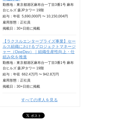
勤務地：東京都港区麻布台一丁目3番1号 麻布
台ヒルズ 森JPタワー 19階
給与：
年収
5,690,000円 〜 10,150,004円
雇用形態：正社員
掲載日：
30+日
前に掲載
【ラクスルエンタープライズ事業】セー
ルス組織におけるプロジェクトマネージ
ャー（OpeDev）｜組織生産性向上・仕
組み化を推進
勤務地：東京都港区麻布台一丁目3番1号 麻布
台ヒルズ 森JPタワー 19階
給与：
年収
662.4万円 〜 942.8万円
雇用形態：正社員
掲載日：
30+日
前に掲載
すべての求人を見る