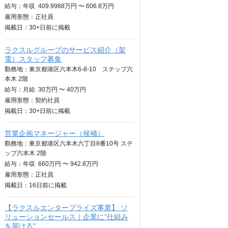
給与：
年収
409.9988万円 〜 606.8万円
雇用形態：正社員
掲載日：
30+日
前に掲載
ラクスルグループのサービス紹介（架
電）スタッフ募集
勤務地：東京都港区六本木6-8-10 ステップ六
本木 2階
給与：
月給
30万円 〜 40万円
雇用形態：契約社員
掲載日：
30+日
前に掲載
営業企画マネージャー（候補）
勤務地：東京都港区六本木六丁目8番10号 ステ
ップ六本木 2階
給与：
年収
660万円 〜 942.8万円
雇用形態：正社員
掲載日：
16日
前に掲載
【ラクスルエンタープライズ事業】 ソ
リューションセールス｜企業に"仕組み
を届ける"