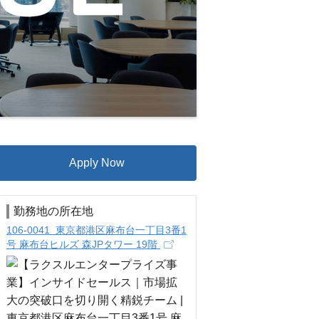
Apply Now
勤務地の所在地
106-0041 東京都港区麻布台一丁目3番1
号 麻布台ヒルズ 森JPタワー 19階