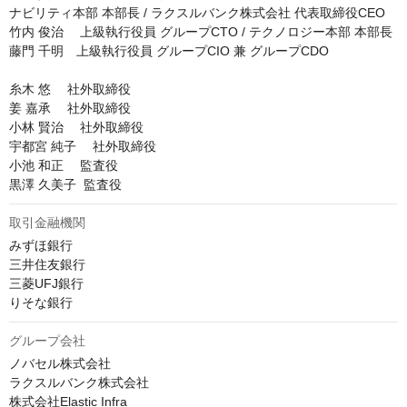
ナビリティ本部 本部長 / ラクスルバンク株式会社 代表取締役CEO

竹内 俊治 　上級執行役員 グループCTO / テクノロジー本部 本部長

藤門 千明　上級執行役員 グループCIO 兼 グループCDO

糸木 悠 　社外取締役

姜 嘉承 　社外取締役

小林 賢治 　社外取締役

宇都宮 純子 　社外取締役

小池 和正 　監査役

黒澤 久美子  監査役
取引金融機関
みずほ銀行

三井住友銀行

三菱UFJ銀行

りそな銀行
グループ会社
ノバセル株式会社

ラクスルバンク株式会社

株式会社Elastic Infra
