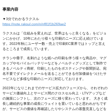
事業内容
▼3分でわかるラクスル
https://note.raksul.com/n/nf81f1b269ae2
ラクスルは「仕組みを変えれば、世界はもっと良くなる」をビジョ
ンにかかげ、10年にわたり様々な印刷のニーズに応え続けていま
す。2022年秋にユーザー数・売上で印刷EC業界ではトップと言え
るところまで成長しています。
チラシや冊子、名刺のような紙への印刷を伴う様々な商品や、マグ
カップやモバイルバッテリーなどをノベルティグッズとして制作で
きるノベルティ商材、印刷したものをポスティングや新聞折込、宛
名不要でダイレクトメールを送ることができる付加価値をつけたサ
ービスなど多様な印刷のニーズに対応しております。
2022年になりこれまでのサービス拡大のフェーズから、それぞれの
サービス価値向上とサービス間のクロスセル向上・LTVアップなど
の施策にシフトし、次のフェーズに移り変わっています。 大きく成
長し継続的な事業の成長にウェイトを置いていると思われがちです
が、サービスの価値を再確認したりやシステムの基盤見直しなどを