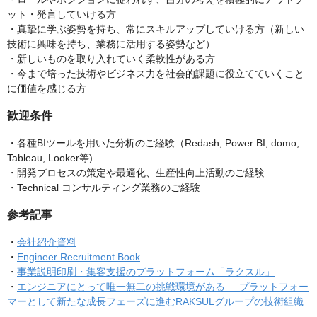
ット・発言していける方
・真摯に学ぶ姿勢を持ち、常にスキルアップしていける方（新しい
技術に興味を持ち、業務に活用する姿勢など）
・新しいものを取り入れていく柔軟性がある方
・今まで培った技術やビジネス力を社会的課題に役立てていくこと
に価値を感じる方
歓迎条件
・各種BIツールを用いた分析のご経験（Redash, Power BI, domo,
Tableau, Looker等)
・開発プロセスの策定や最適化、生産性向上活動のご経験
・Technical コンサルティング業務のご経験
参考記事
・
会社紹介資料
・
Engineer Recruitment Book
・
事業説明印刷・集客支援のプラットフォーム「ラクスル」
・
エンジニアにとって唯一無二の挑戦環境がある──プラットフォー
マーとして新たな成長フェーズに進むRAKSULグループの技術組織