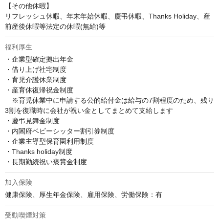
【その他休暇】 

リフレッシュ休暇、年末年始休暇、慶弔休暇、Thanks Holiday、産
前産後休暇等法定の休暇(無給)等
福利厚生
・企業型確定拠出年金

・借り上げ社宅制度

・育児介護休業制度

・産育休復帰祝金制度

　※育児休業中に申請する公的給付金は給与の7割程度のため、残り
3割を復職時に会社が祝い金としてまとめて支給します

・慶弔見舞金制度

・内閣府ベビーシッター割引券制度

・企業主導型保育園利用制度

・Thanks holiday制度

・長期勤続祝い褒賞金制度
加入保険
健康保険、厚生年金保険、雇用保険、労働保険：有
受動喫煙対策