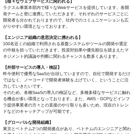
【様々なウェブサービスに関われる】
ラクスル事業本部内で様々なWebサービスを提供しています。各開
発チームと密に連携していただきます。それぞれのサービスごとに
開発者も分かれておりますので、社内でのコミュニケーションも広
がりやすい環境となっております。
【エンジニア組織の意思決定に携われる】
100名近くの組織で利用される基盤システムやツールの開発や選定
の中核を担っていただきます。投資対効果や優先順位を踏まえたマ
ネジメント的議論や判断に関わるチャンスも数多くあります。
【外部サービスの導入・検証】
昨今便利で優秀なSaaSが台頭していますので、自社で開発するだけ
ではなく、ノーコードで開発者体験を上げていく、ということに注
力していきたいです。
そのため、各種SaaSの導入の検証など、多種多様なサービスに触れ
る機会が多い環境となっております。また、AWS・GCPなどインフ
ラ提供事業者の方々との直接のやり取りも多いため、現在のトレン
ドなどのキャッチアップが可能です。
【グローバルな開発組織】
東京とベトナム2つの開発拠点があり、ベトナムのエンジニアと関わ