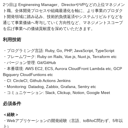
2つ目は Enginereing Manager、DirectorやVPなどの上位マネジメン
ト職。全体開発プロセスや組織最適化を軸に、より事業のプロダク
ト開発領域に踏み込み、技術的負債返済やシステムリビルドなどを
通じて事業価値へ寄与していく方向性など、マネジメントスコープ
を広げ事業への価値貢献度を深めていただきます。
利用技術
・プログラミング言語: Ruby, Go, PHP, JavaScript, TypeScript
・フレームワーク: Ruby on Rails, Vue.js, Nuxt.js, Terraform etc
・バージョン管理: Git/GitHub
・本番環境: AWS EC2, ECS, Aurora CloudFront Lambda etc, GCP
Bigquery CloudFuntions etc
・CI: CircleCI, Github Actions Jenkins
・Monitoring: Datadog, Zabbix, Grafana, Sentry etc
・コミュニケーション: Slack, Clickup, Notion, Google Meet
必須条件
＜経験＞
・Webアプリケーションの開発経験（言語、toB/toC問わず、5年以
上）