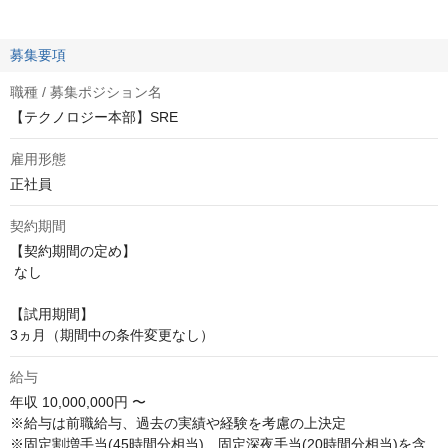
募集要項
職種 / 募集ポジション名
【テクノロジー本部】SRE
雇用形態
正社員
契約期間
【契約期間の定め】

 なし

【試用期間】 

3ヵ月（期間中の条件変更なし）
給与
年収
10,000,000円 〜
※給与は前職給与、過去の実績や経験を考慮の上決定

※固定割増手当(45時間分相当)、固定深夜手当(20時間分相当)を含