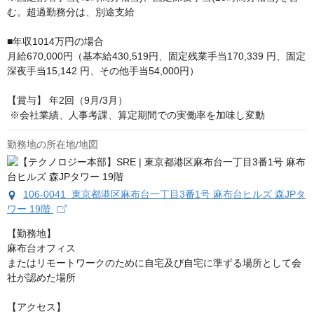
む。超過勤務分は、別途支給 

■年収1014万円の場合

月給670,000円（基本給430,519円、固定残業手当170,339 円、固定
深夜手当15,142 円、その他手当54,000円）

【賞与】 年2回（9月/3月）

 ※会社業績、人事考課、算定期間での実働率を加味し変動
勤務地の所在地/地図
106-0041 東京都港区麻布台一丁目3番1号 麻布台ヒルズ 森JPタ
ワー 19階
【勤務地】

麻布台オフィス

またはリモートワークのために自宅及び自宅に準ずる場所として会
社が認めた場所

【アクセス】
