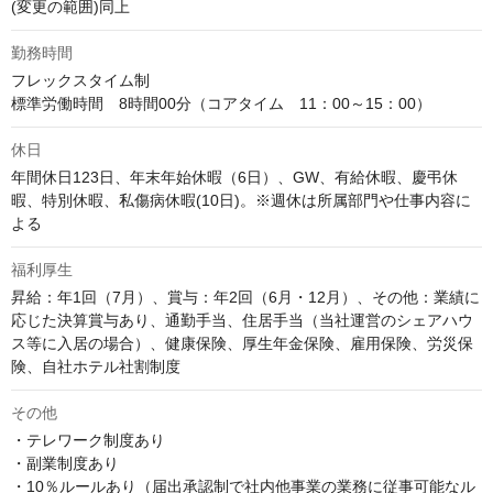
(変更の範囲)同上
勤務時間
フレックスタイム制

標準労働時間　8時間00分（コアタイム　11：00～15：00）
休日
年間休日123日、年末年始休暇（6日）、GW、有給休暇、慶弔休
暇、特別休暇、私傷病休暇(10日)。※週休は所属部門や仕事内容に
よる
福利厚生
昇給：年1回（7月）、賞与：年2回（6月・12月）、その他：業績に
応じた決算賞与あり、通勤手当、住居手当（当社運営のシェアハウ
ス等に入居の場合）、健康保険、厚生年金保険、雇用保険、労災保
険、自社ホテル社割制度
その他
・テレワーク制度あり

・副業制度あり

・10％ルールあり（届出承認制で社内他事業の業務に従事可能なル