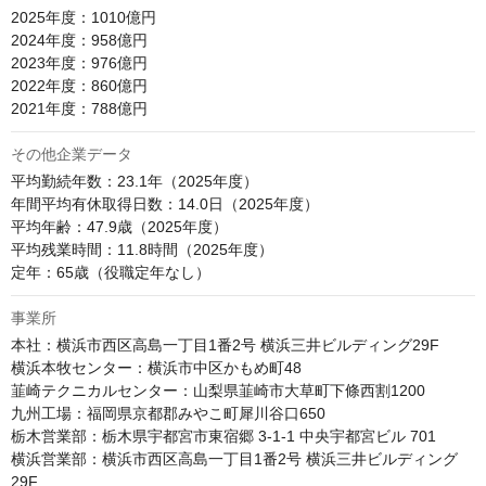
2025年度：1010億円

2024年度：958億円

2023年度：976億円

2022年度：860億円

2021年度：788億円
その他企業データ
平均勤続年数：23.1年（2025年度）

年間平均有休取得日数：14.0日（2025年度）

平均年齢：47.9歳（2025年度）

平均残業時間：11.8時間（2025年度）

定年：65歳（役職定年なし）
事業所
本社：横浜市西区高島一丁目1番2号 横浜三井ビルディング29F

横浜本牧センター：横浜市中区かもめ町48

韮崎テクニカルセンター：山梨県韮崎市大草町下條西割1200

九州工場：福岡県京都郡みやこ町犀川谷口650

栃木営業部：栃木県宇都宮市東宿郷 3-1-1 中央宇都宮ビル 701

横浜営業部：横浜市西区高島一丁目1番2号 横浜三井ビルディング
29F
