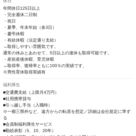
休日
年間休日125日以上

・完全週休二日制

・祝日

・夏季、年末年始（各3日）

・慶弔休暇

・有給休暇（法定通り支給）

→取得しやすい雰囲気です。

通常の休みとあわせて、5日以上の連休も取得可能です。

・産前産後休暇、育児休暇

→取得率、復帰率ともに100％の実績です。

※男性育休取得実績有
福利厚生
■交通費支給（上限月4万円）

■社用携帯貸与

■引っ越し手当（入職時）

※一都三県外など、遠方からの転居を想定／詳細は会社規定に準ず
る

■会員制福利厚⽣サービス

■勤続表彰（5、10、20年）
