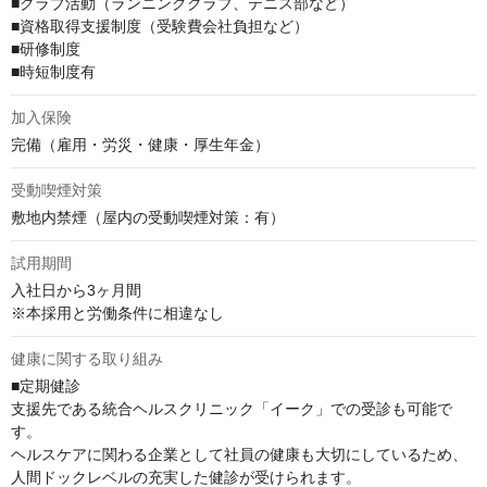
■クラブ活動（ランニングクラブ、テニス部など）

■資格取得⽀援制度（受験費会社負担など）

■研修制度

■時短制度有
加入保険
完備（雇用・労災・健康・厚生年金）
受動喫煙対策
敷地内禁煙（屋内の受動喫煙対策：有）
試用期間
入社日から3ヶ月間

※本採用と労働条件に相違なし
健康に関する取り組み
■定期健診

⽀援先である統合ヘルスクリニック「イーク」での受診も可能で
す。

ヘルスケアに関わる企業として社員の健康も⼤切にしているため、
人間ドックレベルの充実した健診が受けられます。
