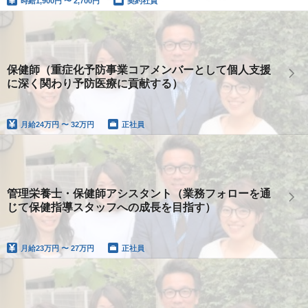
時給
1,900円 〜 2,700円
契約社員
保健師（重症化予防事業コアメンバーとして個人支援
に深く関わり予防医療に貢献する）
月給
24万円 〜 32万円
正社員
管理栄養士・保健師アシスタント（業務フォローを通
じて保健指導スタッフへの成長を目指す）
月給
23万円 〜 27万円
正社員