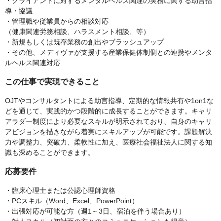
・クライアントに対するメンタルヘルス関連の実務に関する助言指
導・協議
・管理職や従業員からの相談対応
（健康関連労務相談、ハラスメント相談、等）
・新規もしくは既存業務の創出やブラッシュアップ
・その他、メディヴァが支援する産業保健体制側との連携やメンタ
ルヘルス関連対応
この仕事で実現できること
OJTやコンサルタントによる助言指導、定期的な情報共有や1on1な
どを通じて、実践的かつ段階的に成長することができます。キャリ
アラダー制度により必要なスキルが明示されており、自身のキャリ
アビジョンを描きながら着実にスキルアップが可能です。課題解決
力や調整力、突破力、柔軟性に加え、医療社会福祉法人に関する知
識も深めることができます。
応募要件
・臨床心理士または公認心理師資格
・PCスキル（Word、Excel、PowerPoint）
・出張対応が可能な方（週1～3日、宿泊を伴う場合あり）