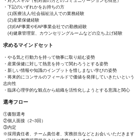
・対人スキル（初対面の方とのコミュニケーションも得意）
・下記のいずれかをお持ちの方
(1)医療法人/社会福祉法人での業務経験
(2)産業保健経験
(3)EAP事業やEAP事業会社での勤務経験
(4)健康管理室、カウンセリングルームなどの立ち上げ経験
求めるマインドセット
・やる気と行動力を持って物事に取り組む姿勢
・産業保健に対して熱意を持って関わろうとする姿勢
・新しい情報や知識のインプットを惜しまない学びの姿勢
・将来的にコンサルのフィールドで価値を発揮していきたいという
志向性
・臨床心理学的な観点から組織を活性化しようとする意識と関心
選考フロー
①書類選考
②個人面接（2~3回）
③内定
※採用責任者、チーム責任者、実務担当などとお会いいただきます