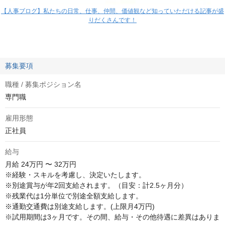
【人事ブログ】私たちの日常、仕事、仲間、価値観など知っていただける記事が盛
りだくさんです！
募集要項
職種 / 募集ポジション名
専門職
雇用形態
正社員
給与
月給
24万円 〜 32万円
※経験・スキルを考慮し、決定いたします。

※別途賞与が年2回支給されます。（目安：計2.5ヶ月分）

※残業代は1分単位で別途全額支給します。

※通勤交通費は別途支給します。(上限月4万円)

※試用期間は3ヶ月です。その間、給与・その他待遇に差異はありま