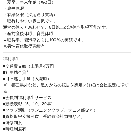
・夏季、年末年始（各3日）

・慶弔休暇

・有給休暇（法定通り支給）

→取得しやすい雰囲気です。

通常の休みとあわせて、5日以上の連休も取得可能です。

・産前産後休暇、育児休暇

→取得率、復帰率ともに100％の実績です。

※男性育休取得実績有
福利厚生
■交通費支給（上限月4万円）

■社用携帯貸与

■引っ越し手当（入職時）

※一都三県外など、遠方からの転居を想定／詳細は会社規定に準ず
る

■会員制福利厚⽣サービス

■勤続表彰（5、10、20年）

■クラブ活動（ランニングクラブ、テニス部など）

■資格取得⽀援制度（受験費会社負担など）

■研修制度

■時短制度有