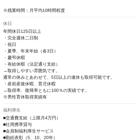
※残業時間：月平均10時間程度
休日
年間休日125日以上

・完全週休二日制

・祝日

・夏季、年末年始（各3日）

・慶弔休暇

・有給休暇（法定通り支給）

→取得しやすい雰囲気です。

通常の休みとあわせて、5日以上の連休も取得可能です。

・産前産後休暇、育児休暇

→取得率、復帰率ともに100％の実績です。

※男性育休取得実績有
福利厚生
■交通費支給（上限月4万円）

■社用携帯貸与

■会員制福利厚⽣サービス

■勤続表彰（5、10、20年）
