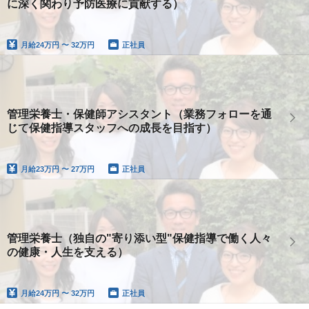
に深く関わり予防医療に貢献する）
月給
24万円 〜 32万円
正社員
管理栄養士・保健師アシスタント（業務フォローを通
じて保健指導スタッフへの成長を目指す）
月給
23万円 〜 27万円
正社員
管理栄養士（独自の"寄り添い型"保健指導で働く人々
の健康・人生を支える）
月給
24万円 〜 32万円
正社員