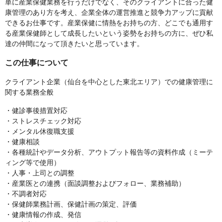
単に産業保健業務を行うだけでなく、そのクライアントに合った健
康管理のあり方を考え、企業全体の運営推進と競争力アップに貢献
できるお仕事です。産業保健に情熱をお持ちの方、どこでも通用す
る産業保健師として成長したいという姿勢をお持ちの方に、ぜひ私
達の仲間になって頂きたいと思っています。
この仕事について
クライアント企業（仙台を中心とした東北エリア）での健康管理に
関する業務全般
・健診事後措置対応
・ストレスチェック対応
・メンタル休復職支援
・健康相談
・各種統計やデータ分析、アウトプット報告等の資料作成（ミーテ
ィング等で使用）
・人事・上司との調整
・産業医との連携（面談調整およびフォロー、業務補助）
・不調者対応
・保健師業務計画、保健計画の策定、評価
・健康情報の作成、発信