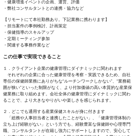
・健康増進イベントの企画、運営、評価
・弊社コンサルタントとの連携・協力など
【リモートにて本社勤務あり。下記業務に携わります】
・担当案件の事例検討、計画策定
・保健指導のスキルアップ
・定期ミーティング参加
・関連する事務作業など
この仕事で実現できること
１．クライアント企業の健康管理にダイナミックに関われます
それぞれの企業に合った健康管理を考察・実践できるため、自社
専任の保健師業務にありがちな“ルーチンワークしかない”、“業務範
囲が狭い”といった制限がなく、より付加価値の高い本質的な産業保
健業務に取り組めます。会社全体の健康管理にダイナミックに関わ
ることで、より大きなやりがいや楽しさを感じられます。
２．どこでも通用する産業保健スキルが身に付きます
「総務や人事担当者と連携したことがない」、「健康管理体制の
立ち上げ経験がない」という方でも、経験豊富な保健師や心理専門
職、コンサルタントが在籍し強力にサポートしますので、安心して